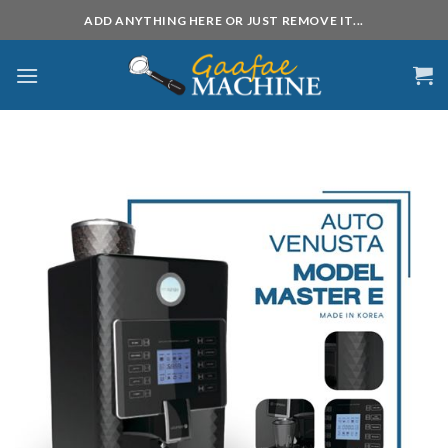
Skip
ADD ANYTHING HERE OR JUST REMOVE IT...
to
content