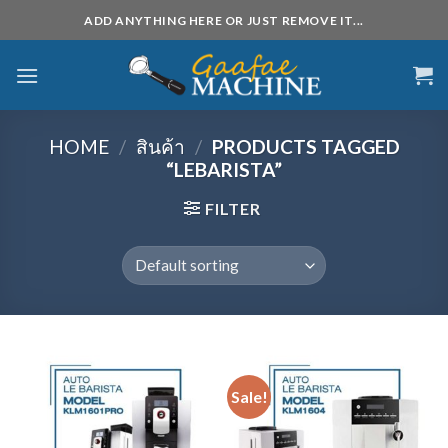
Skip
ADD ANYTHING HERE OR JUST REMOVE IT...
to
content
HOME
/
สินค้า
/
PRODUCTS TAGGED
“LEBARISTA”
FILTER
Sale!