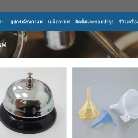
ฟ
อุปกรณ์ชงกาแฟ
เมล็ดกาแฟ
ติดตั้งและซ่อมบำรุง
รีวิวเครื
แฟ