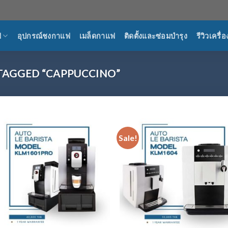
ฟ
อุปกรณ์ชงกาแฟ
เมล็ดกาแฟ
ติดตั้งและซ่อมบำรุง
รีวิวเครื
TAGGED “CAPPUCCINO”
Sale!