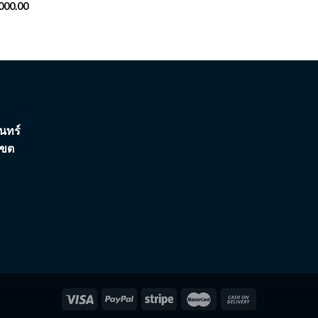
000.00
นทร์
เขต