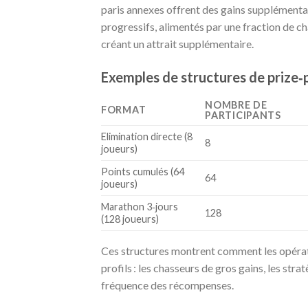
paris annexes offrent des gains supplémentai
progressifs, alimentés par une fraction de ch
créant un attrait supplémentaire.
Exemples de structures de prize‑
NOMBRE DE
FORMAT
PARTICIPANTS
Elimination directe (8
8
joueurs)
Points cumulés (64
64
joueurs)
Marathon 3‑jours
128
(128 joueurs)
Ces structures montrent comment les opérateur
profils : les chasseurs de gros gains, les stra
fréquence des récompenses.