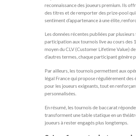
reconnaissance des joueurs premium. Ils offre
des titres et de remporter des prize‑pool qu
sentiment d’appartenance à une élite, renfor
Les données récentes publiées par plusieurs
participation aux tournois live au cours des
moyen du CLV (Customer Lifetime Value) de 1
d’autres termes, chaque participant génère plu
Par ailleurs, les tournois permettent aux opé
légal France qui propose régulièrement des 
pour les joueurs exigeants, tout en renforçan
personnalisées.
En résumé, les tournois de baccarat répondent 
transforment une table statique en un théâtre
joueurs à rester engagés plus longtemps.