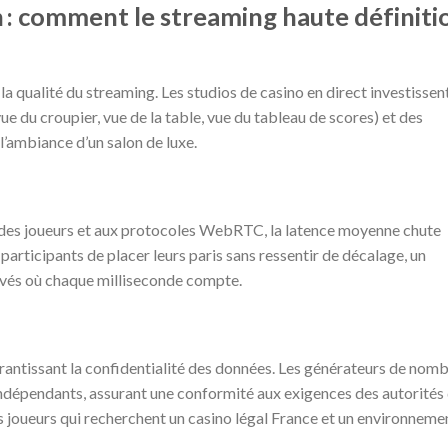
n : comment le streaming haute définiti
la qualité du streaming. Les studios de casino en direct investissen
e du croupier, vue de la table, vue du tableau de scores) et des
l’ambiance d’un salon de luxe.
 des joueurs et aux protocoles WebRTC, la latence moyenne chute
participants de placer leurs paris sans ressentir de décalage, un
élevés où chaque milliseconde compte.
garantissant la confidentialité des données. Les générateurs de nom
indépendants, assurant une conformité aux exigences des autorités
es joueurs qui recherchent un casino légal France et un environneme