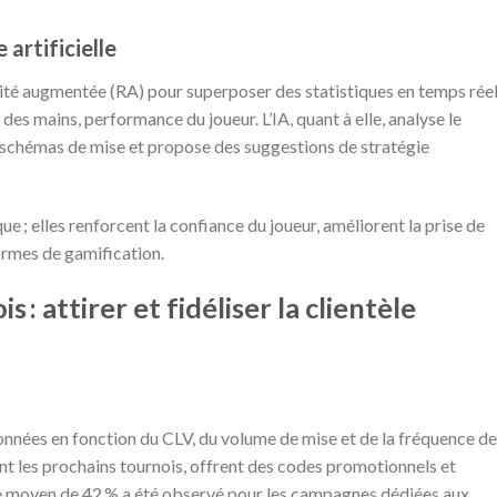
artificielle
ité augmentée (RA) pour superposer des statistiques en temps rée
e des mains, performance du joueur. L’IA, quant à elle, analyse le
 schémas de mise et propose des suggestions de stratégie
que ; elles renforcent la confiance du joueur, améliorent la prise de
formes de gamification.
 : attirer et fidéliser la clientèle
nnées en fonction du CLV, du volume de mise et de la fréquence de
nt les prochains tournois, offrent des codes promotionnels et
ure moyen de 42 % a été observé pour les campagnes dédiées aux