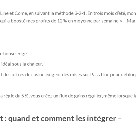
 Line et Come, en suivant la méthode 3‑2‑1. En trois mois d’été, mon
e qui a boosté mes profits de 12 % en moyenne par semaine. » – Ma
le house edge.
idéal sous la chaleur.
art des offres de casino exigent des mises sur Pass Line pour déblo
 règle du 5 %, vous créez un flux de gains régulier, même lorsque l
t : quand et comment les intégrer –