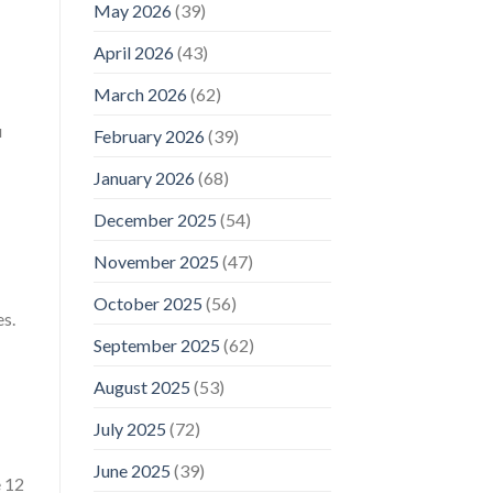
May 2026
(39)
April 2026
(43)
March 2026
(62)
u
February 2026
(39)
January 2026
(68)
December 2025
(54)
November 2025
(47)
October 2025
(56)
es.
September 2025
(62)
August 2025
(53)
July 2025
(72)
June 2025
(39)
e 12