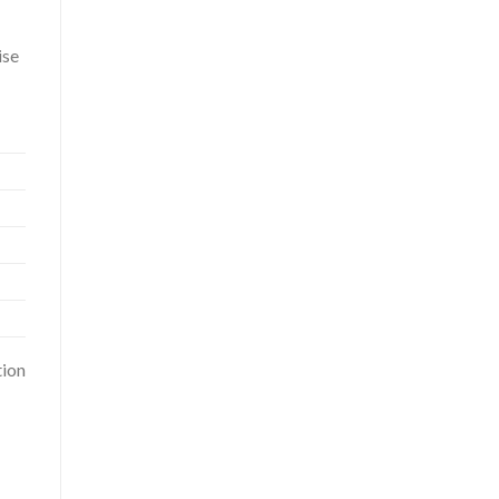
ise
tion