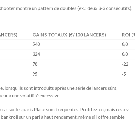
 shooter montre un pattern de doubles (ex. : deux 3‑3 consécutifs).
ANCERS)
GAINS TOTAUX (€/100 LANCERS)
ROI (
540
8,0
324
8,0
78
‑22
95
‑5
, lorsqu’ils sont introduits après une série de lancers sûrs,
ur à une volatilité excessive.
us » sur les paris Place sont fréquentes. Profitez‑en, mais restez
 bankroll sur un pari à haut rendement, même si l’offre semble