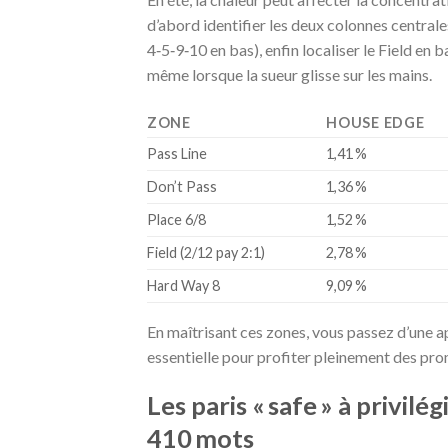
d’abord identifier les deux colonnes centrale
4‑5‑9‑10 en bas), enfin localiser le Field en 
même lorsque la sueur glisse sur les mains.
ZONE
HOUSE EDGE
Pass Line
1,41 %
Don’t Pass
1,36 %
Place 6/8
1,52 %
Field (2/12 pay 2:1)
2,78 %
Hard Way 8
9,09 %
En maîtrisant ces zones, vous passez d’une ap
essentielle pour profiter pleinement des prom
Les paris « safe » à privil
410 mots