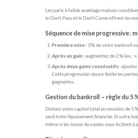
Les paris à faible avantage maison constituen
le Don’t Pass et le Don’t Come offrent les me
Séquence de mise progressive : 
Première mise
: 3 % de votre bankroll su
Après un gain
: augmentez de 2 % (ex. : +2
Après deux gains consécutifs
: ajoutez
Cette progression douce limite les pertes 
gagnantes.
Gestion du bankroll – règle du 5 
Divisez votre capital total en sessions de 5 %
seuil évite l’épuisement financier. Si votre b
même si les bonus du casino vous incitent à 