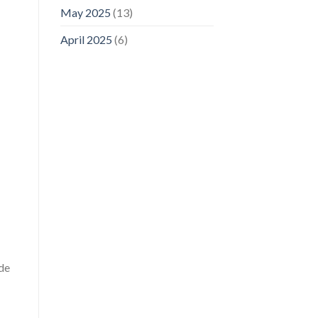
May 2025
(13)
April 2025
(6)
 de