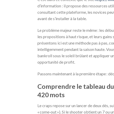
d’information : il propose des ressources util
consultant cette plateforme, les novices peu
avant de s’installer à la table.
Le problème majeur reste le même : les débuta
les propositions à haut risque, et leurs gain
présentons ici est une méthode pas à pas, conç
intelligemment pendant la saison haute. Vous
bankroll sous le soleil brûlant et appliquer 
opportunité de profit.
Passons maintenant à la première étape : déch
Comprendre le tableau du 
420 mots
Le craps repose sur un lancer de deux dés, sui
« come‑out »). Si le shooter obtient un 7 ou u