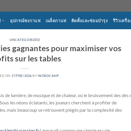
ฟ
อุปกรณ์ชงกาแฟ
เมล็ดกาแฟ
ติดตั้งและซ่อมบำรุง
รีวิวเครื
UNCATEGORIZED
égies gagnantes pour maximiser vos
fits sur les tables
ED ON
17/FEB/2026
BY
WORDCAMP
sis de lumière, de musique et de chaleur, où le bruissement des dés 
Sous les néons éclatants, les joueurs cherchent à profiter de
ins, mais beaucoup se retrouvent piégés par la complexité des
w.kimchi-passion.fr/
apparaît comme une simple escale