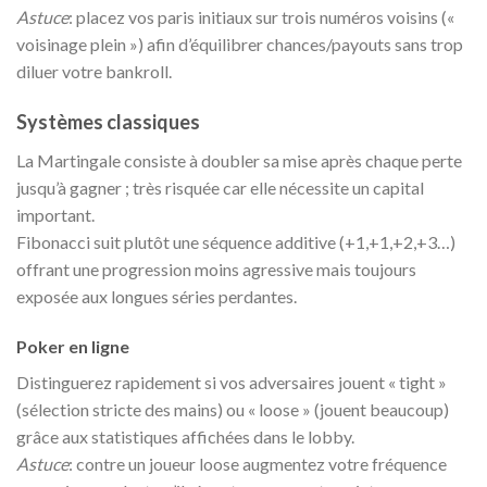
Astuce
: placez vos paris initiaux sur trois numéros voisins («
voisinage plein ») afin d’équilibrer chances/payouts sans trop
diluer votre bankroll.
Systèmes classiques
La Martingale consiste à doubler sa mise après chaque perte
jusqu’à gagner ; très risquée car elle nécessite un capital
important.
Fibonacci suit plutôt une séquence additive (+1,+1,+2,+3…)
offrant une progression moins agressive mais toujours
exposée aux longues séries perdantes.
Poker en ligne
Distinguerez rapidement si vos adversaires jouent « tight »
(sélection stricte des mains) ou « loose » (jouent beaucoup)
grâce aux statistiques affichées dans le lobby.
Astuce
: contre un joueur loose augmentez votre fréquence