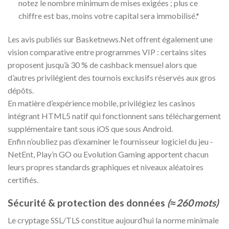
notez le nombre minimum de mises exigées ; plus ce
chiffre est bas, moins votre capital sera immobilisé.*
Les avis publiés sur Basketnews.Net offrent également une
vision comparative entre programmes VIP : certains sites
proposent jusqu’à 30 % de cashback mensuel alors que
d’autres privilégient des tournois exclusifs réservés aux gros
dépôts.
En matière d’expérience mobile, privilégiez les casinos
intégrant HTML5 natif qui fonctionnent sans téléchargement
supplémentaire tant sous iOS que sous Android.
Enfin n’oubliez pas d’examiner le fournisseur logiciel du jeu ‑
NetEnt, Play’n GO ou Evolution Gaming apportent chacun
leurs propres standards graphiques et niveaux aléatoires
certifiés.
Sécurité & protection des données
(≈ 260 mots)
Le cryptage SSL/TLS constitue aujourd’hui la norme minimale