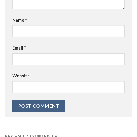
Name
*
Email
*
Website
RECENT COMMENTS