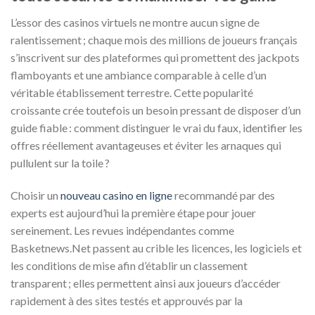
L’essor des casinos virtuels ne montre aucun signe de
ralentissement ; chaque mois des millions de joueurs français
s’inscrivent sur des plateformes qui promettent des jackpots
flamboyants et une ambiance comparable à celle d’un
véritable établissement terrestre. Cette popularité
croissante crée toutefois un besoin pressant de disposer d’un
guide fiable : comment distinguer le vrai du faux, identifier les
offres réellement avantageuses et éviter les arnaques qui
pullulent sur la toile ?
Choisir un
nouveau casino en ligne
recommandé par des
experts est aujourd’hui la première étape pour jouer
sereinement. Les revues indépendantes comme
Basketnews.Net passent au crible les licences, les logiciels et
les conditions de mise afin d’établir un classement
transparent ; elles permettent ainsi aux joueurs d’accéder
rapidement à des sites testés et approuvés par la