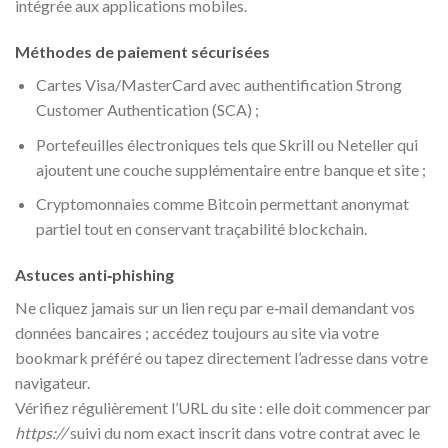
intégrée aux applications mobiles.
Méthodes de paiement sécurisées
Cartes Visa/MasterCard avec authentification Strong
Customer Authentication (SCA) ;
Portefeuilles électroniques tels que Skrill ou Neteller qui
ajoutent une couche supplémentaire entre banque et site ;
Cryptomonnaies comme Bitcoin permettant anonymat
partiel tout en conservant traçabilité blockchain.
Astuces anti‑phishing
Ne cliquez jamais sur un lien reçu par e‑mail demandant vos
données bancaires ; accédez toujours au site via votre
bookmark préféré ou tapez directement l’adresse dans votre
navigateur.
Vérifiez régulièrement l’URL du site : elle doit commencer par
https://
suivi du nom exact inscrit dans votre contrat avec le