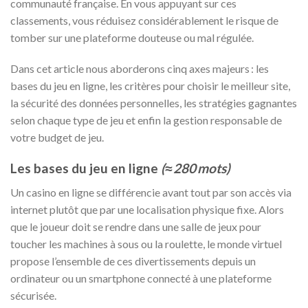
communauté française. En vous appuyant sur ces
classements, vous réduisez considérablement le risque de
tomber sur une plateforme douteuse ou mal régulée.
Dans cet article nous aborderons cinq axes majeurs : les
bases du jeu en ligne, les critères pour choisir le meilleur site,
la sécurité des données personnelles, les stratégies gagnantes
selon chaque type de jeu et enfin la gestion responsable de
votre budget de jeu.
Les bases du jeu en ligne
(≈ 280 mots)
Un casino en ligne se différencie avant tout par son accès via
internet plutôt que par une localisation physique fixe. Alors
que le joueur doit se rendre dans une salle de jeux pour
toucher les machines à sous ou la roulette, le monde virtuel
propose l’ensemble de ces divertissements depuis un
ordinateur ou un smartphone connecté à une plateforme
sécurisée.