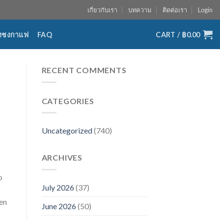
เกี่ยวกับเรา
บทความ
ติดต่อเรา
Login
่องชงกาแฟ
FAQ
CART /
฿
0.00
RECENT COMMENTS
CATEGORIES
Uncategorized
(740)
ARCHIVES
o
July 2026
(37)
ten
June 2026
(50)