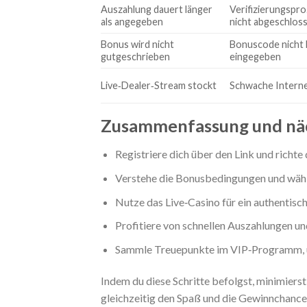
Auszahlung dauert länger
Verifizierungspr
als angegeben
nicht abgeschlos
Bonus wird nicht
Bonuscode nicht 
gutgeschrieben
eingegeben
Live‑Dealer‑Stream stockt
Schwache Intern
Zusammenfassung und näc
Registriere dich über den Link und richte 
Verstehe die Bonusbedingungen und wähle
Nutze das Live‑Casino für ein authentische
Profitiere von schnellen Auszahlungen u
Sammle Treuepunkte im VIP‑Programm, um
Indem du diese Schritte befolgst, minimiers
gleichzeitig den Spaß und die Gewinnchance