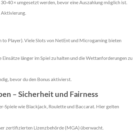
30‑40 × umgesetzt werden, bevor eine Auszahlung möglich ist.
 Aktivierung.
 to Player). Viele Slots von NetEnt und Microgaming bieten
e Einsätze länger im Spiel zu halten und die Wettanforderungen zu
dig, bevor du den Bonus aktivierst.
eben – Sicherheit und Fairness
er‑Spiele wie Blackjack, Roulette und Baccarat. Hier gelten
iner zertifizierten Lizenzbehörde (MGA) überwacht.