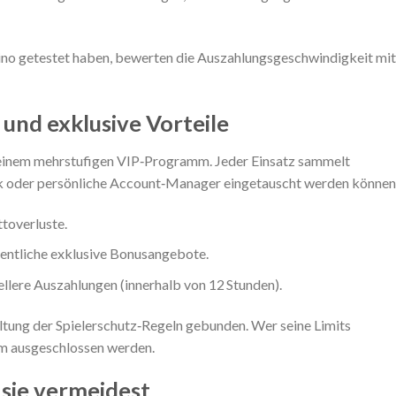
Casino getestet haben, bewerten die Auszahlungsgeschwindigkeit mit
und exklusive Vorteile
t einem mehrstufigen VIP‑Programm. Jeder Einsatz sammelt
ck oder persönliche Account‑Manager eingetauscht werden können
toverluste.
hentliche exklusive Bonusangebote.
llere Auszahlungen (innerhalb von 12 Stunden).
ltung der Spielerschutz‑Regeln gebunden. Wer seine Limits
m ausgeschlossen werden.
 sie vermeidest