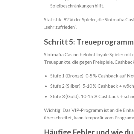
Spielbeschränkungen hilft.
Statistik: 92 % der Spieler, die Slotmafia 
„sehr zufrieden“.
Schritt 5: Treueprogramm 
Slotmafia Casino belohnt loyale Spieler mi
Treuepunkte, die gegen Freispiele, Cashba
Stufe 1 (Bronze): 0‑5 % Cashback auf Net
Stufe 2 (Silber): 5‑10 % Cashback + wöc
Stufe 3 (Gold): 10‑15 % Cashback + schne
Wichtig: Das VIP‑Programm ist an die Einha
überschreitet, kann temporär vom Program
Häufige Fehler und wie du