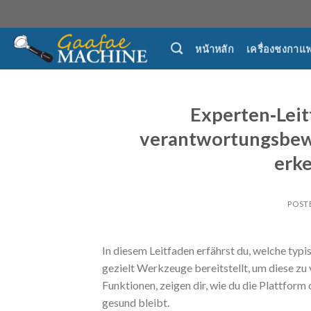
Skip
to
content
หน้าหลัก
เครื่องชงกาแ
Experten‑Leit
verantwortungsbewu
erke
POST
In diesem Leitfaden erfährst du, welche typi
gezielt Werkzeuge bereitstellt, um diese zu 
Funktionen, zeigen dir, wie du die Plattform
gesund bleibt.