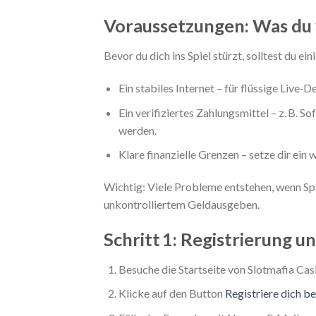
Voraussetzungen: Was du v
Bevor du dich ins Spiel stürzt, solltest du 
Ein stabiles Internet – für flüssige Live‑
Ein verifiziertes Zahlungsmittel – z. B. 
werden.
Klare finanzielle Grenzen – setze dir ein 
Wichtig: Viele Probleme entstehen, wenn Spie
unkontrolliertem Geldausgeben.
Schritt 1: Registrierung u
Besuche die Startseite von Slotmafia Cas
Klicke auf den Button
Registriere dich be