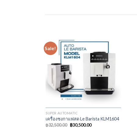
Sale!
SUPER AUTOMATIC
เครื่องชงกาแฟสด Le Barista KLM1604
฿
32,500.00
฿
30,500.00