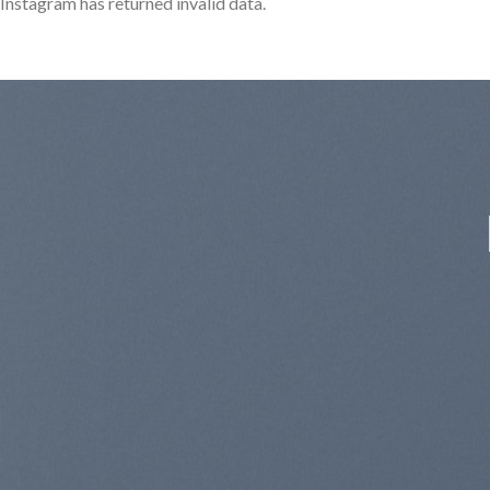
Instagram has returned invalid data.