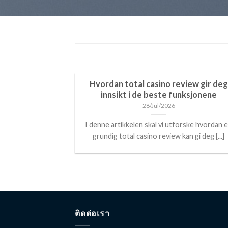
anada vous
Hvordan total casino review gir deg
s sans dépôt
innsikt i de beste funksjonene
28/Jul/2026
s explorer les
I denne artikkelen skal vi utforske hvordan 
ur slots gallery
grundig total casino review kan gi deg [...]
ติดต่อเรา