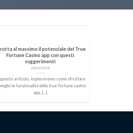
rutta al massimo il potenziale del True
Fortune Casino app con questi
suggerimenti
28/Jul/2026
 questo articolo, esploreremo come sfruttare
 meglio le funzionalità della true fortune casino
app. [...]