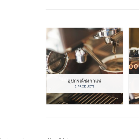
อุปกรณ์ชงกาแฟ
2 PRODUCTS