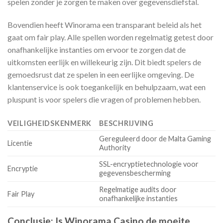
spelen zonder je zorgen te maken over gegevensdiefstal.
Bovendien heeft Winorama een transparant beleid als het
gaat om fair play. Alle spellen worden regelmatig getest door
onafhankelijke instanties om ervoor te zorgen dat de
uitkomsten eerlijk en willekeurig zijn. Dit biedt spelers de
gemoedsrust dat ze spelen in een eerlijke omgeving. De
klantenservice is ook toegankelijk en behulpzaam, wat een
pluspunt is voor spelers die vragen of problemen hebben.
VEILIGHEIDSKENMERK
BESCHRIJVING
Gereguleerd door de Malta Gaming
Licentie
Authority
SSL-encryptietechnologie voor
Encryptie
gegevensbescherming
Regelmatige audits door
Fair Play
onafhankelijke instanties
Conclusie: Is Winorama Casino de moeite