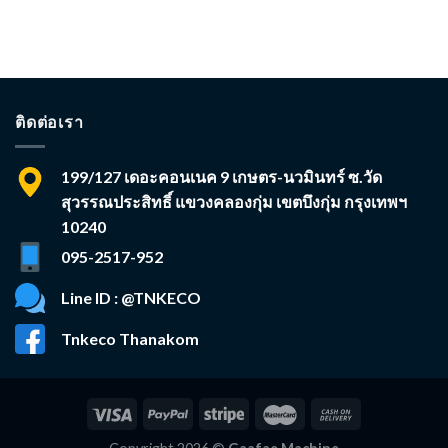
ติดต่อเรา
199/127 เดอะคอนเนค 9 เกษตร-นวมินทร์ ซ.วัด
สุวรรณประสิทธิ์ แขวงคลองกุ่ม เขตบึงกุ่ม กรุงเทพฯ
10240
095-2517-952
Line ID : @TNKECO
Tnkeco Thanakom