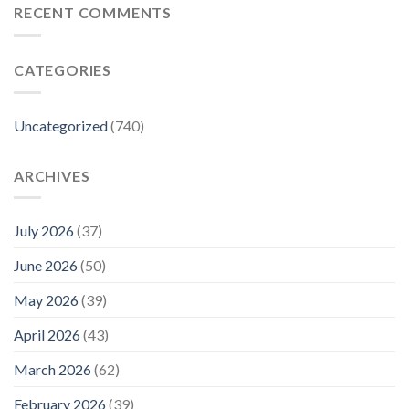
RECENT COMMENTS
CATEGORIES
Uncategorized
(740)
ARCHIVES
July 2026
(37)
June 2026
(50)
May 2026
(39)
April 2026
(43)
March 2026
(62)
February 2026
(39)