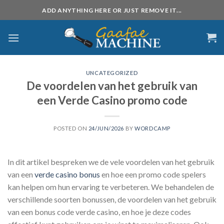
Skip
ADD ANYTHING HERE OR JUST REMOVE IT...
to
content
UNCATEGORIZED
De voordelen van het gebruik van
een Verde Casino promo code
POSTED ON
24/JUN/2026
BY
WORDCAMP
In dit artikel bespreken we de vele voordelen van het gebruik
van een
verde casino bonus
en hoe een promo code spelers
kan helpen om hun ervaring te verbeteren. We behandelen de
verschillende soorten bonussen, de voordelen van het gebruik
van een bonus code verde casino, en hoe je deze codes