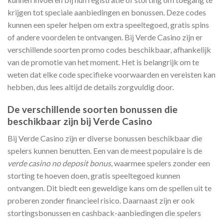
krijgen tot speciale aanbiedingen en bonussen. Deze codes
kunnen een speler helpen om extra speeltegoed, gratis spins
of andere voordelen te ontvangen. Bij Verde Casino zijn er
verschillende soorten promo codes beschikbaar, afhankelijk
van de promotie van het moment. Het is belangrijk om te
weten dat elke code specifieke voorwaarden en vereisten kan
hebben, dus lees altijd de details zorgvuldig door.
De verschillende soorten bonussen die
beschikbaar zijn bij Verde Casino
Bij Verde Casino zijn er diverse bonussen beschikbaar die
spelers kunnen benutten. Een van de meest populaire is de
verde casino no deposit bonus
, waarmee spelers zonder een
storting te hoeven doen, gratis speeltegoed kunnen
ontvangen. Dit biedt een geweldige kans om de spellen uit te
proberen zonder financieel risico. Daarnaast zijn er ook
stortingsbonussen en cashback-aanbiedingen die spelers