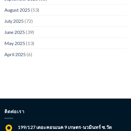
August 2025
(53)
July 2025
(72)
June 2025
(39)
May 2025
(13)
April 2025
(6)
ติดต่อเรา
199/127 เดอะคอนเนค 9 เกษตร-นวมินทร์ ซ.วัด