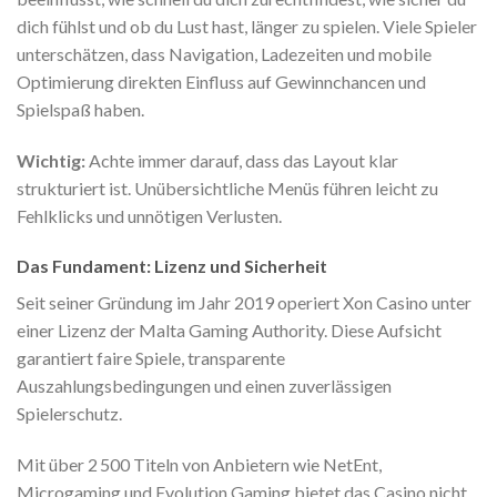
dich fühlst und ob du Lust hast, länger zu spielen. Viele Spieler
unterschätzen, dass Navigation, Ladezeiten und mobile
Optimierung direkten Einfluss auf Gewinnchancen und
Spielspaß haben.
Wichtig:
Achte immer darauf, dass das Layout klar
strukturiert ist. Unübersichtliche Menüs führen leicht zu
Fehlklicks und unnötigen Verlusten.
Das Fundament: Lizenz und Sicherheit
Seit seiner Gründung im Jahr 2019 operiert Xon Casino unter
einer Lizenz der Malta Gaming Authority. Diese Aufsicht
garantiert faire Spiele, transparente
Auszahlungsbedingungen und einen zuverlässigen
Spielerschutz.
Mit über 2 500 Titeln von Anbietern wie NetEnt,
Microgaming und Evolution Gaming bietet das Casino nicht