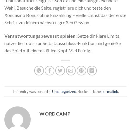
funktional überzeugt, ist Xon Casino eine ausgezeichnete
Wahl. Besuche die Seite, registriere dich und teste den
Xoncasino Bonus ohne Einzahlung – vielleicht ist das der erste
Schritt zu deinem nächsten großen Gewinn.
Verantwortungsbewusst spielen:
Setze dir klare Limits,
nutze die Tools zur Selbstausschluss‑Funktion und genieße
das Spiel mit einem kühlen Kopf. Viel Erfolg!
This entry was posted in
Uncategorized
. Bookmark the
permalink
.
WORDCAMP