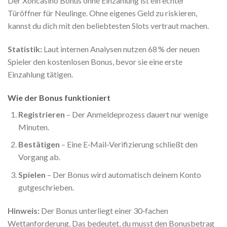
Der Xoncasino Bonus ohne Einzahlung ist ein echter
Türöffner für Neulinge. Ohne eigenes Geld zu riskieren,
kannst du dich mit den beliebtesten Slots vertraut machen.
Statistik:
Laut internen Analysen nutzen 68 % der neuen
Spieler den kostenlosen Bonus, bevor sie eine erste
Einzahlung tätigen.
Wie der Bonus funktioniert
Registrieren
– Der Anmeldeprozess dauert nur wenige
Minuten.
Bestätigen
– Eine E‑Mail‑Verifizierung schließt den
Vorgang ab.
Spielen
– Der Bonus wird automatisch deinem Konto
gutgeschrieben.
Hinweis:
Der Bonus unterliegt einer 30‑fachen
Wettanforderung. Das bedeutet, du musst den Bonusbetrag