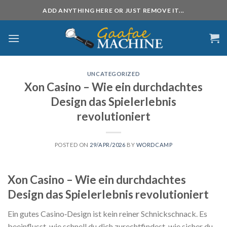
Skip
ADD ANYTHING HERE OR JUST REMOVE IT...
to
content
UNCATEGORIZED
Xon Casino – Wie ein durchdachtes
Design das Spielerlebnis
revolutioniert
POSTED ON
29/APR/2026
BY
WORDCAMP
Xon Casino – Wie ein durchdachtes
Design das Spielerlebnis revolutioniert
Ein gutes Casino‑Design ist kein reiner Schnickschnack. Es
beeinflusst, wie schnell du dich zurechtfindest, wie sicher du