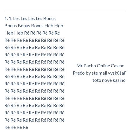
1. 1. Les Les Les Les Bonus
Bonus Bonus Bonus Heb Heb
Heb Heb Ré Ré Ré Ré Ré Ré
Ré Ré Ré Ré Ré Ré Ré Ré Ré Ré
Ré Ré Ré Ré Ré Ré Ré Ré Ré Ré
Ré Ré Ré Ré Ré Ré Ré Ré Ré Ré
Ré Ré Ré Ré Ré Ré Ré Ré Ré Ré
Mr Pacho Online Casino:
Ré Ré Ré Ré Ré Ré Ré Ré Ré Ré
Prečo by ste mali vyskúšať
Ré Ré Ré Ré Ré Ré Ré Ré Ré Ré
toto nové kasíno
Ré Ré Ré Ré Ré Ré Ré Ré Ré Ré
Ré Ré Ré Ré Ré Ré Ré Ré Ré Ré
Ré Ré Ré Ré Ré Ré Ré Ré Ré Ré
Ré Ré Ré Ré Ré Ré Ré Ré Ré Ré
Ré Ré Ré Ré Ré Ré Ré Ré Ré Ré
Ré Ré Ré Ré Ré Ré Ré Ré Ré Ré
Ré Ré Ré Ré