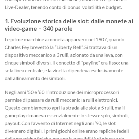
Live‑Dealer, tenendo conto di bonus, volatilità e budget.
1. Evoluzione storica delle slot: dalle monete ai
video‑game – 340 parole
Le prime macchine a moneta apparvero nel 1907, quando
Charles Fey brevettò la “Liberty Bell”. Si trattava di un
dispositivo meccanico a 3 rulli, azionato da una leva, con
cinque simboli diversi. Il concetto di “payline” era fisso: una
sola linea centrale, e la vincita dipendeva esclusivamente
dall’allineamento dei simboli.
Negli anni ’50 e ’60, l’introduzione dei microprocessori
permise di passare da rulli meccanici a rulli elettronici.
Questo cambiamento aprì la strada alle slot a 5 rulli, ma il
gameplay rimaneva essenzialmente lo stesso: spin, simboli,
payout. Con l’avvento di Internet negli anni ’90, le slot
divennero digitali. I primi giochi online erano repliche fedeli
delle macchine fisiche, ma con la possibilità di giocare da