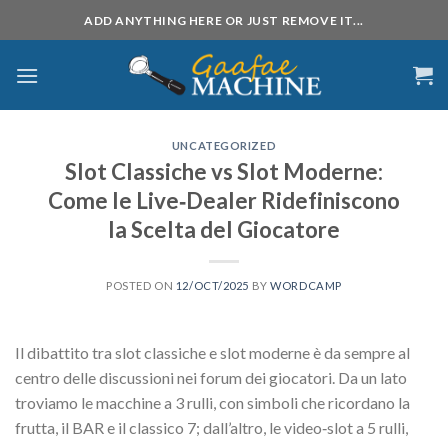
Skip
ADD ANYTHING HERE OR JUST REMOVE IT...
to
content
UNCATEGORIZED
Slot Classiche vs Slot Moderne:
Come le Live‑Dealer Ridefiniscono
la Scelta del Giocatore
POSTED ON
12/OCT/2025
BY
WORDCAMP
Il dibattito tra slot classiche e slot moderne è da sempre al
centro delle discussioni nei forum dei giocatori. Da un lato
troviamo le macchine a 3 rulli, con simboli che ricordano la
frutta, il BAR e il classico 7; dall’altro, le video‑slot a 5 rulli,