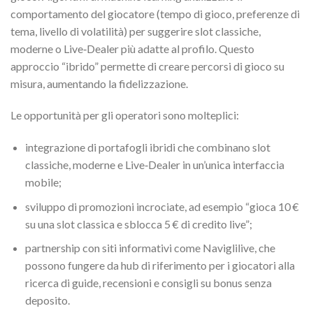
comportamento del giocatore (tempo di gioco, preferenze di
tema, livello di volatilità) per suggerire slot classiche,
moderne o Live‑Dealer più adatte al profilo. Questo
approccio “ibrido” permette di creare percorsi di gioco su
misura, aumentando la fidelizzazione.
Le opportunità per gli operatori sono molteplici:
integrazione di portafogli ibridi che combinano slot
classiche, moderne e Live‑Dealer in un’unica interfaccia
mobile;
sviluppo di promozioni incrociate, ad esempio “gioca 10 €
su una slot classica e sblocca 5 € di credito live”;
partnership con siti informativi come Naviglilive, che
possono fungere da hub di riferimento per i giocatori alla
ricerca di guide, recensioni e consigli su bonus senza
deposito.