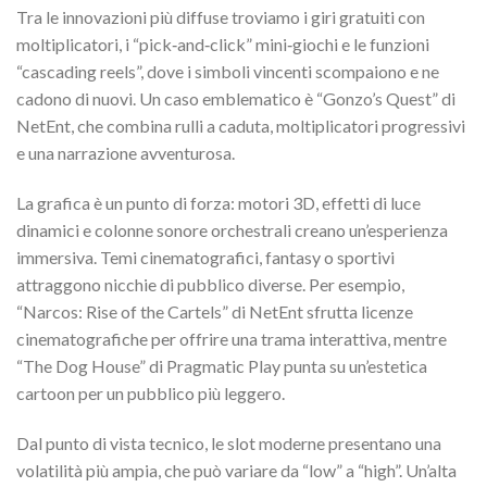
Tra le innovazioni più diffuse troviamo i giri gratuiti con
moltiplicatori, i “pick‑and‑click” mini‑giochi e le funzioni
“cascading reels”, dove i simboli vincenti scompaiono e ne
cadono di nuovi. Un caso emblematico è “Gonzo’s Quest” di
NetEnt, che combina rulli a caduta, moltiplicatori progressivi
e una narrazione avventurosa.
La grafica è un punto di forza: motori 3D, effetti di luce
dinamici e colonne sonore orchestrali creano un’esperienza
immersiva. Temi cinematografici, fantasy o sportivi
attraggono nicchie di pubblico diverse. Per esempio,
“Narcos: Rise of the Cartels” di NetEnt sfrutta licenze
cinematografiche per offrire una trama interattiva, mentre
“The Dog House” di Pragmatic Play punta su un’estetica
cartoon per un pubblico più leggero.
Dal punto di vista tecnico, le slot moderne presentano una
volatilità più ampia, che può variare da “low” a “high”. Un’alta