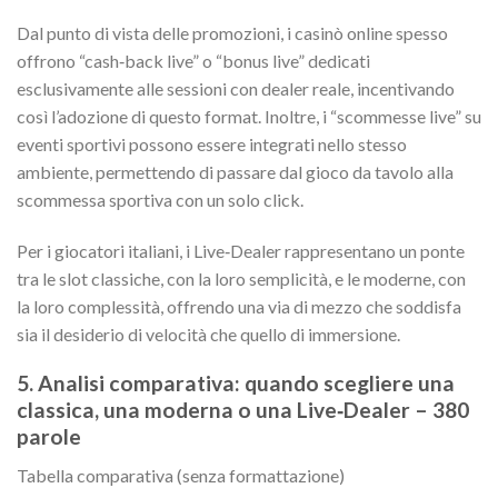
Dal punto di vista delle promozioni, i casinò online spesso
offrono “cash‑back live” o “bonus live” dedicati
esclusivamente alle sessioni con dealer reale, incentivando
così l’adozione di questo format. Inoltre, i “scommesse live” su
eventi sportivi possono essere integrati nello stesso
ambiente, permettendo di passare dal gioco da tavolo alla
scommessa sportiva con un solo click.
Per i giocatori italiani, i Live‑Dealer rappresentano un ponte
tra le slot classiche, con la loro semplicità, e le moderne, con
la loro complessità, offrendo una via di mezzo che soddisfa
sia il desiderio di velocità che quello di immersione.
5. Analisi comparativa: quando scegliere una
classica, una moderna o una Live‑Dealer – 380
parole
Tabella comparativa (senza formattazione)