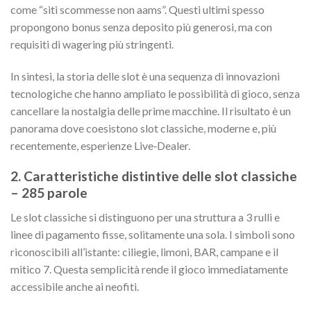
come “siti scommesse non aams”. Questi ultimi spesso
propongono bonus senza deposito più generosi, ma con
requisiti di wagering più stringenti.
In sintesi, la storia delle slot è una sequenza di innovazioni
tecnologiche che hanno ampliato le possibilità di gioco, senza
cancellare la nostalgia delle prime macchine. Il risultato è un
panorama dove coesistono slot classiche, moderne e, più
recentemente, esperienze Live‑Dealer.
2. Caratteristiche distintive delle slot classiche
– 285 parole
Le slot classiche si distinguono per una struttura a 3 rulli e
linee di pagamento fisse, solitamente una sola. I simboli sono
riconoscibili all’istante: ciliegie, limoni, BAR, campane e il
mitico 7. Questa semplicità rende il gioco immediatamente
accessibile anche ai neofiti.