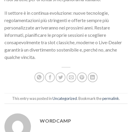
Il settore è in continua evoluzione: nuove tecnologie,
regolamentazioni più stringenti e offerte sempre più
personalizzate arriveranno nei prossimi anni. Restare
informati, pianificare le proprie sessioni e scegliere
consapevolmente tra slot classiche, moderne o Live‑Dealer
garantirà un divertimento sostenibile e, perché no, anche
qualche vincita.
This entry was posted in
Uncategorized
. Bookmark the
permalink
.
WORDCAMP