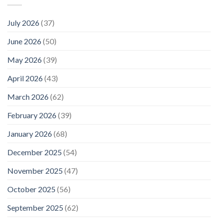
July 2026
(37)
June 2026
(50)
May 2026
(39)
April 2026
(43)
March 2026
(62)
February 2026
(39)
January 2026
(68)
December 2025
(54)
November 2025
(47)
October 2025
(56)
September 2025
(62)