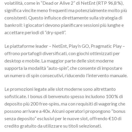
volatilità, come in “Dead or Alive 2” di NetEnt (RTP 96,8 %),
significa vincite meno frequenti ma potenzialmente molto più
consistenti. Questo influisce direttamente sulla strategia di
bankroll: i giocatori devono pianificare sessioni più lunghe e
accettare periodi di “dry‑spell”.
Le piattaforme leader – NetEnt, Play’n GO, Pragmatic Play –
offrono portafogli diversificati, con giochi ottimizzati per
desktop e mobile. La maggior parte delle slot moderne
supporta la modalità “auto‑spin”, che consente di impostare
un numero di spin consecutivi, riducendo l’intervento manuale.
Le promozioni legate alle slot moderne sono altrettanto
sofisticate. I bonus di benvenuto spesso includono 100 % di
deposito più 200 free‑spins, ma con requisiti di wagering che
possono arrivare a 40x. Alcuni operatori propongono “bonus
senza deposito” esclusivi per le nuove slot, offrendo €10 di
credito gratuito da utilizzare su titoli selezionati.