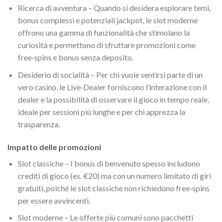
Ricerca di avventura – Quando si desidera esplorare temi,
bonus complessi e potenziali jackpot, le slot moderne
offrono una gamma di funzionalità che stimolano la
curiosità e permettono di sfruttare promozioni come
free‑spins e bonus senza deposito.
Desiderio di socialità – Per chi vuole sentirsi parte di un
vero casinò, le Live‑Dealer forniscono l’interazione con il
dealer e la possibilità di osservare il gioco in tempo reale,
ideale per sessioni più lunghe e per chi apprezza la
trasparenza.
Impatto delle promozioni
Slot classiche – I bonus di benvenuto spesso includono
crediti di gioco (es. €20) ma con un numero limitato di giri
gratuiti, poiché le slot classiche non richiedono free‑spins
per essere avvincenti.
Slot moderne – Le offerte più comuni sono pacchetti