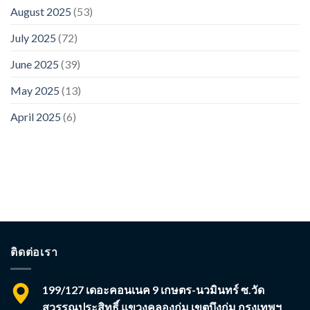
August 2025
(53)
July 2025
(72)
June 2025
(39)
May 2025
(13)
April 2025
(6)
ติดต่อเรา
199/127 เดอะคอนเนค 9 เกษตร-นวมินทร์ ซ.วัด
สุวรรณประสิทธิ์ แขวงคลองกุ่ม เขตบึงกุ่ม กรุงเทพฯ