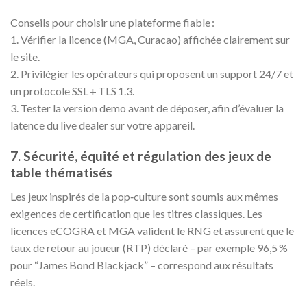
Conseils pour choisir une plateforme fiable :
1. Vérifier la licence (MGA, Curacao) affichée clairement sur
le site.
2. Privilégier les opérateurs qui proposent un support 24/7 et
un protocole SSL + TLS 1.3.
3. Tester la version demo avant de déposer, afin d’évaluer la
latence du live dealer sur votre appareil.
7. Sécurité, équité et régulation des jeux de
table thématisés
Les jeux inspirés de la pop‑culture sont soumis aux mêmes
exigences de certification que les titres classiques. Les
licences eCOGRA et MGA valident le RNG et assurent que le
taux de retour au joueur (RTP) déclaré – par exemple 96,5 %
pour “James Bond Blackjack” – correspond aux résultats
réels.