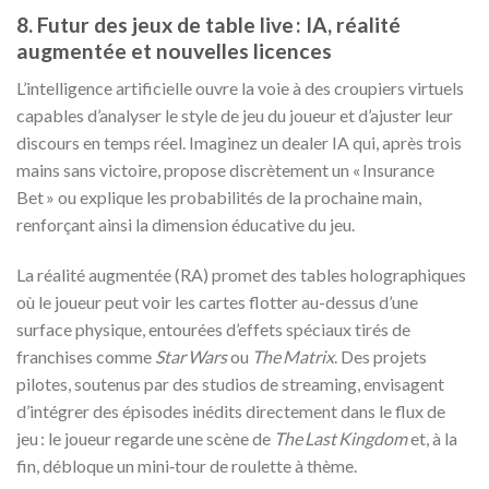
8. Futur des jeux de table live : IA, réalité
augmentée et nouvelles licences
L’intelligence artificielle ouvre la voie à des croupiers virtuels
capables d’analyser le style de jeu du joueur et d’ajuster leur
discours en temps réel. Imaginez un dealer IA qui, après trois
mains sans victoire, propose discrètement un « Insurance
Bet » ou explique les probabilités de la prochaine main,
renforçant ainsi la dimension éducative du jeu.
La réalité augmentée (RA) promet des tables holographiques
où le joueur peut voir les cartes flotter au-dessus d’une
surface physique, entourées d’effets spéciaux tirés de
franchises comme
Star Wars
ou
The Matrix
. Des projets
pilotes, soutenus par des studios de streaming, envisagent
d’intégrer des épisodes inédits directement dans le flux de
jeu : le joueur regarde une scène de
The Last Kingdom
et, à la
fin, débloque un mini‑tour de roulette à thème.