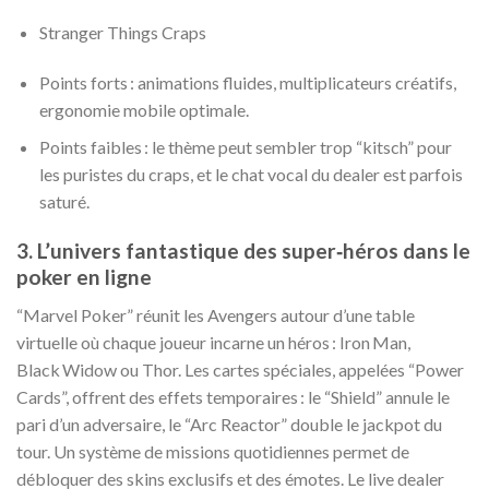
Stranger Things Craps
Points forts : animations fluides, multiplicateurs créatifs,
ergonomie mobile optimale.
Points faibles : le thème peut sembler trop “kitsch” pour
les puristes du craps, et le chat vocal du dealer est parfois
saturé.
3. L’univers fantastique des super‑héros dans le
poker en ligne
“Marvel Poker” réunit les Avengers autour d’une table
virtuelle où chaque joueur incarne un héros : Iron Man,
Black Widow ou Thor. Les cartes spéciales, appelées “Power
Cards”, offrent des effets temporaires : le “Shield” annule le
pari d’un adversaire, le “Arc Reactor” double le jackpot du
tour. Un système de missions quotidiennes permet de
débloquer des skins exclusifs et des émotes. Le live dealer