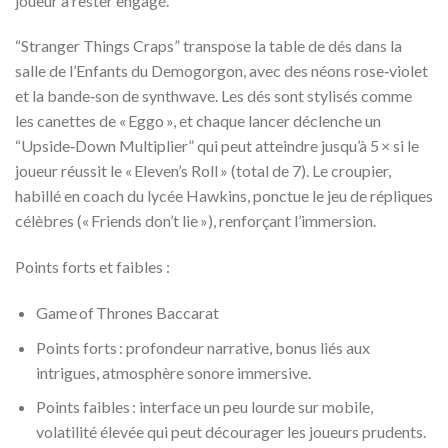
joueur à rester engagé.
“Stranger Things Craps” transpose la table de dés dans la
salle de l’Enfants du Demogorgon, avec des néons rose‑violet
et la bande‑son de synthwave. Les dés sont stylisés comme
les canettes de « Eggo », et chaque lancer déclenche un
“Upside‑Down Multiplier” qui peut atteindre jusqu’à 5 × si le
joueur réussit le « Eleven’s Roll » (total de 7). Le croupier,
habillé en coach du lycée Hawkins, ponctue le jeu de répliques
célèbres (« Friends don’t lie »), renforçant l’immersion.
Points forts et faibles :
Game of Thrones Baccarat
Points forts : profondeur narrative, bonus liés aux
intrigues, atmosphère sonore immersive.
Points faibles : interface un peu lourde sur mobile,
volatilité élevée qui peut décourager les joueurs prudents.