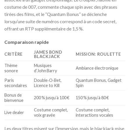
costume de 007, commente chaque spin avec des phrases
tirées des films, et le “Quantum Bonus” se déclenche
lorsqu’une suite de numéros correspond à un code secret,
offrant un RTP supplémentaire de 1,5 %.
Comparaison rapide
JAMES BOND
CRITÈRE
MISSION: ROULETTE
BLACKJACK
Thème
Musiques
Ambiance électronique
sonore
d’John Barry
Paris
Double‑O‑Bet,
Quantum Bonus, Gadget
secondaires
Licence to Kill
Spin
Bonus de
200 % jusqu’à 100 €
150 % jusqu’à 80 €
bienvenue
Costume complet,
Costume complet,
Live dealer
voix gravée
interactions vocales
Les deux titres misent sur l’immersion, mais le blackjack mise