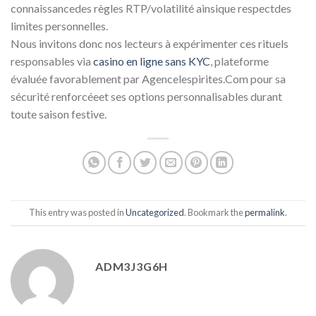
connaissancedes règles RTP/volatilité ainsique respectdes
limites personnelles.
Nous invitons donc nos lecteurs à expérimenter ces rituels
responsables via
casino en ligne sans KYC
, plateforme
évaluée favorablement par Agencelespirites.Com pour sa
sécurité renforcéeet ses options personnalisables durant
toute saison festive.​
This entry was posted in
Uncategorized
. Bookmark the
permalink
.
ADM3J3G6H