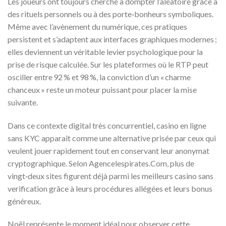
Les joueurs ont toujours cherché à dompter l’aléatoire grâce à
des rituels personnels ou à des porte‑bonheurs symboliques.
Même avec l’avènement du numérique, ces pratiques
persistent et s’adaptent aux interfaces graphiques modernes ;
elles deviennent un véritable levier psychologique pour la
prise de risque calculée. Sur les plateformes où le RTP peut
osciller entre 92 % et 98 %, la conviction d’un « charme
chanceux » reste un moteur puissant pour placer la mise
suivante.
Dans ce contexte digital très concurrentiel, casino en ligne
sans KYC apparaît comme une alternative prisée par ceux qui
veulent jouer rapidement tout en conservant leur anonymat
cryptographique. Selon Agencelespirates.Com, plus de
vingt‑deux sites figurent déjà parmi les meilleurs casino sans
verification grâce à leurs procédures allégées et leurs bonus
généreux.
Noël représente le moment idéal pour observer cette