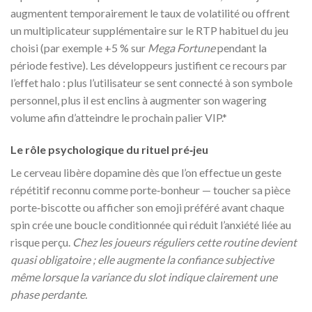
augmentent temporairement le taux de volatilité ou offrent
un multiplicateur supplémentaire sur le RTP habituel du jeu
choisi (par exemple +5 % sur
Mega Fortune
pendant la
période festive). Les développeurs justifient ce recours par
l’effet halo : plus l’utilisateur se sent connecté à son symbole
personnel, plus il est enclins à augmenter son wagering
volume afin d’atteindre le prochain palier VIP.*
Le rôle psychologique du rituel pré‑jeu
Le cerveau libère dopamine dès que l’on effectue un geste
répétitif reconnu comme porte‑bonheur — toucher sa pièce
porte‑biscotte ou afficher son emoji préféré avant chaque
spin crée une boucle conditionnée qui réduit l’anxiété liée au
risque perçu.
Chez les joueurs réguliers cette routine devient
quasi obligatoire ; elle augmente la confiance subjective
même lorsque la variance du slot indique clairement une
phase perdante.