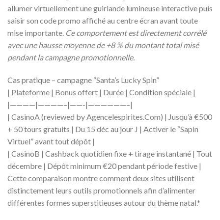
allumer virtuellement une guirlande lumineuse interactive puis
saisir son code promo affiché au centre écran avant toute
mise importante.
Ce comportement est directement corrélé
avec une hausse moyenne de +8 % du montant total misé
pendant la campagne promotionnelle.
Cas pratique – campagne “Santa’s Lucky Spin”
| Plateforme | Bonus offert | Durée | Condition spéciale |
|————|————–|——-|——————–|
| CasinoA (reviewed by Agencelespirites.Com) | Jusqu’à €500
+ 50 tours gratuits | Du 15 déc au jour J | Activer le “Sapin
Virtuel” avant tout dépôt |
| CasinoB | Cashback quotidien fixe + tirage instantané | Tout
décembre | Dépôt minimum €20 pendant période festive |
Cette comparaison montre comment deux sites utilisent
distinctement leurs outils promotionnels afin d’alimenter
différentes formes superstitieuses autour du thème natal.*