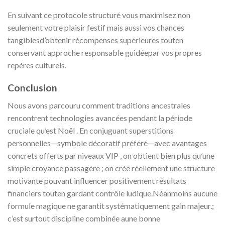
En suivant ce protocole structuré vous maximisez non
seulement votre plaisir festif mais aussi vos chances
tangiblesd’obtenir récompenses supérieures touten
conservant approche responsable guidéepar vos propres
repères culturels.
Conclusion
Nous avons parcouru comment traditions ancestrales
rencontrent technologies avancées pendant la période
cruciale qu’est Noël . En conjuguant superstitions
personnelles—symbole décoratif préféré—avec avantages
concrets offerts par niveaux VIP , on obtient bien plus qu’une
simple croyance passagère ; on crée réellement une structure
motivante pouvant influencer positivement résultats
financiers touten gardant contrôle ludique.Néanmoins aucune
formule magique ne garantit systématiquement gain majeur.;
c’est surtout discipline combinée aune bonne