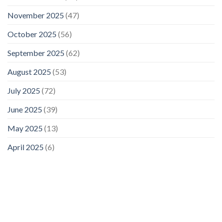
November 2025
(47)
October 2025
(56)
September 2025
(62)
August 2025
(53)
July 2025
(72)
June 2025
(39)
May 2025
(13)
April 2025
(6)