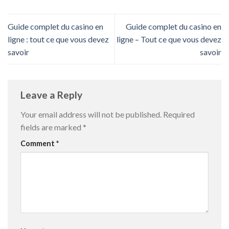
Guide complet du casino en
Guide complet du casino en
ligne : tout ce que vous devez
ligne – Tout ce que vous devez
savoir
savoir
Leave a Reply
Your email address will not be published.
Required
fields are marked
*
Comment
*