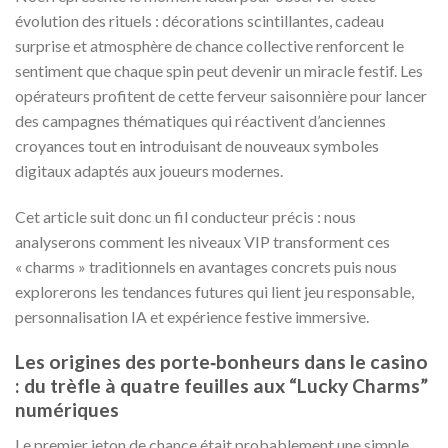
évolution des rituels : décorations scintillantes, cadeau
surprise et atmosphère de chance collective renforcent le
sentiment que chaque spin peut devenir un miracle festif. Les
opérateurs profitent de cette ferveur saisonnière pour lancer
des campagnes thématiques qui réactivent d’anciennes
croyances tout en introduisant de nouveaux symboles
digitaux adaptés aux joueurs modernes.
Cet article suit donc un fil conducteur précis : nous
analyserons comment les niveaux VIP transforment ces
« charms » traditionnels en avantages concrets puis nous
explorerons les tendances futures qui lient jeu responsable,
personnalisation IA et expérience festive immersive.
Les origines des porte‑bonheurs dans le casino
: du trèfle à quatre feuilles aux “Lucky Charms”
numériques
Le premier jeton de chance était probablement une simple