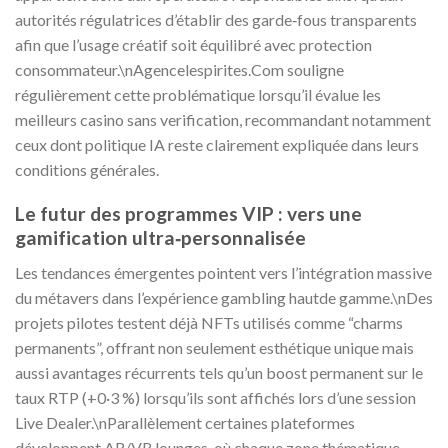
autorités régulatrices d’établir des garde‑fous transparents
afin que l’usage créatif soit équilibré avec protection
consommateur.\nAgencelespirites.Com souligne
régulièrement cette problématique lorsqu’il évalue les
meilleurs casino sans verification, recommandant notamment
ceux dont politique IA reste clairement expliquée dans leurs
conditions générales.
Le futur des programmes VIP : vers une
gamification ultra‑personnalisée
Les tendances émergentes pointent vers l’intégration massive
du métavers dans l’expérience gambling hautde gamme.\nDes
projets pilotes testent déjà NFTs utilisés comme “charms
permanents”, offrant non seulement esthétique unique mais
aussi avantages récurrents tels qu’un boost permanent sur le
taux RTP (+0·3 %) lorsqu’ils sont affichés lors d’une session
Live Dealer.\nParallèlement certaines plateformes
développent AR/VR lounges, où chaque zone thématique