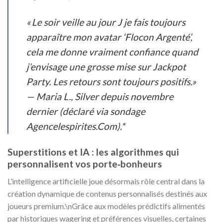
« Le soir veille au jour J je fais toujours
apparaître mon avatar ‘Flocon Argenté’,
cela me donne vraiment confiance quand
j’envisage une grosse mise sur
Jackpot
Party
. Les retours sont toujours positifs.»
— Maria L., Silver depuis novembre
dernier (
déclaré via sondage
Agencelespirites.Com
).*
Superstitions et IA : les algorithmes qui
personnalisent vos porte‑bonheurs
L’intelligence artificielle joue désormais rôle central dans la
création dynamique de contenus personnalisés destinés aux
joueurs premium.\nGrâce aux modèles prédictifs alimentés
par historiques wagering et préférences visuelles, certaines