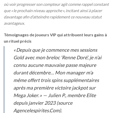
où voir progresser son compteur agit comme rappel constant
que « le prochain niveau approche », incitant ainsi à placer
davantage afin d’atteindre rapidement ce nouveau statut
avantageux.
Témoignages de joueurs VIP qui attribuent leurs gains à
un rituel précis
« Depuis que je commence mes sessions
Gold avec mon breloc ‘Renne Doré’, je n’ai
connu aucune mauvaise passe majeure
durant décembre… Mon manager m’a
même offert trois spins supplémentaires
après ma première victoire jackpot sur
Mega Joker
. »
— Julien P., membre Elite
depuis janvier 2023 (
source
Agencelespirites.Com
).