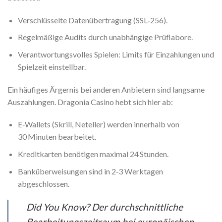
Verschlüsselte Datenübertragung (SSL‑256).
Regelmäßige Audits durch unabhängige Prüflabore.
Verantwortungsvolles Spielen: Limits für Einzahlungen und
Spielzeit einstellbar.
Ein häufiges Ärgernis bei anderen Anbietern sind langsame
Auszahlungen. Dragonia Casino hebt sich hier ab:
E‑Wallets (Skrill, Neteller) werden innerhalb von
30 Minuten bearbeitet.
Kreditkarten benötigen maximal 24 Stunden.
Banküberweisungen sind in 2‑3 Werktagen
abgeschlossen.
Did You Know? Der durchschnittliche
Bearbeitungszeitraum bei europäischen