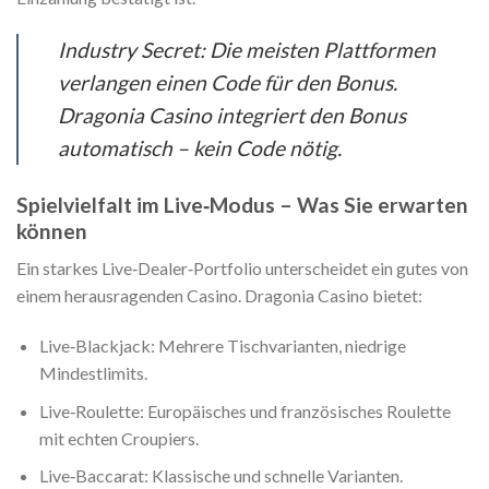
Industry Secret: Die meisten Plattformen
verlangen einen Code für den Bonus.
Dragonia Casino integriert den Bonus
automatisch – kein Code nötig.
Spielvielfalt im Live‑Modus – Was Sie erwarten
können
Ein starkes Live‑Dealer‑Portfolio unterscheidet ein gutes von
einem herausragenden Casino. Dragonia Casino bietet:
Live‑Blackjack: Mehrere Tischvarianten, niedrige
Mindestlimits.
Live‑Roulette: Europäisches und französisches Roulette
mit echten Croupiers.
Live‑Baccarat: Klassische und schnelle Varianten.