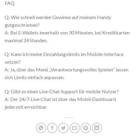
FAQ
Q: Wie schnell werden Gewinne auf meinem Handy
gutgeschrieben?
A: Bei E‑Wallets innerhalb von 30 Minuten, bei Kreditkarten
maximal 24 Stunden.
Q: Kann ich meine Einzahlungslimits im Mobile‑Interface
setzen?
A: Ja, über das Menü „Verantwortungsvolles Spielen“ lassen
sich Limits einfach anpassen.
Q: Gibt es einen Live‑Chat‑Support für mobile Nutzer?
A: Der 24/7‑Live‑Chat ist über das Mobil‑Dashboard
jederzeit erreichbar.