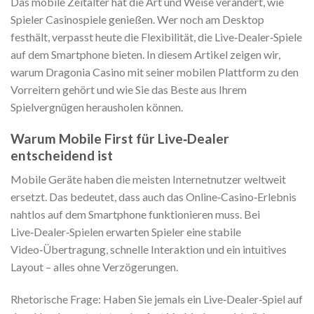
Das mobile Zeitalter hat die Art und Weise verändert, wie
Spieler Casinospiele genießen. Wer noch am Desktop
festhält, verpasst heute die Flexibilität, die Live‑Dealer‑Spiele
auf dem Smartphone bieten. In diesem Artikel zeigen wir,
warum Dragonia Casino mit seiner mobilen Plattform zu den
Vorreitern gehört und wie Sie das Beste aus Ihrem
Spielvergnügen herausholen können.
Warum Mobile First für Live‑Dealer
entscheidend ist
Mobile Geräte haben die meisten Internetnutzer weltweit
ersetzt. Das bedeutet, dass auch das Online‑Casino‑Erlebnis
nahtlos auf dem Smartphone funktionieren muss. Bei
Live‑Dealer‑Spielen erwarten Spieler eine stabile
Video‑Übertragung, schnelle Interaktion und ein intuitives
Layout – alles ohne Verzögerungen.
Rhetorische Frage: Haben Sie jemals ein Live‑Dealer‑Spiel auf