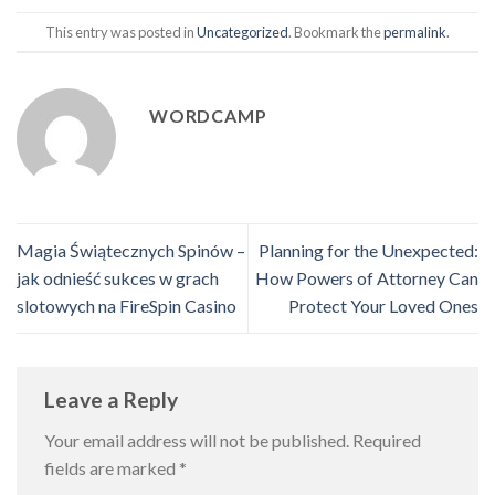
This entry was posted in
Uncategorized
. Bookmark the
permalink
.
WORDCAMP
Magia Świątecznych Spinów –
Planning for the Unexpected:
jak odnieść sukces w grach
How Powers of Attorney Can
slotowych na FireSpin Casino
Protect Your Loved Ones
Leave a Reply
Your email address will not be published.
Required
fields are marked
*