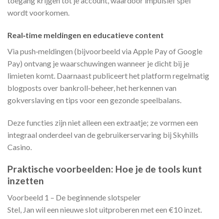
toegang krijgen tot je account, waardoor impulsief spel
wordt voorkomen.
Real‑time meldingen en educatieve content
Via push‑meldingen (bijvoorbeeld via Apple Pay of Google
Pay) ontvang je waarschuwingen wanneer je dicht bij je
limieten komt. Daarnaast publiceert het platform regelmatig
blogposts over bankroll‑beheer, het herkennen van
gokverslaving en tips voor een gezonde speelbalans.
Deze functies zijn niet alleen een extraatje; ze vormen een
integraal onderdeel van de gebruikerservaring bij Skyhills
Casino.
Praktische voorbeelden: Hoe je de tools kunt
inzetten
Voorbeeld 1 – De beginnende slotspeler
Stel, Jan wil een nieuwe slot uitproberen met een €10 inzet.