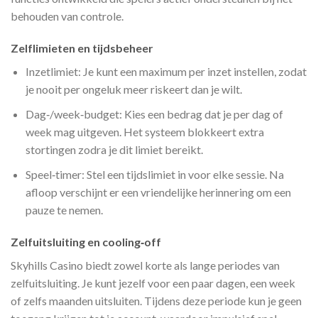
behouden van controle.
Zelflimieten en tijdsbeheer
Inzetlimiet: Je kunt een maximum per inzet instellen, zodat
je nooit per ongeluk meer riskeert dan je wilt.
Dag‑/week‑budget: Kies een bedrag dat je per dag of
week mag uitgeven. Het systeem blokkeert extra
stortingen zodra je dit limiet bereikt.
Speel‑timer: Stel een tijdslimiet in voor elke sessie. Na
afloop verschijnt er een vriendelijke herinnering om een
pauze te nemen.
Zelfuitsluiting en cooling‑off
Skyhills Casino biedt zowel korte als lange periodes van
zelfuitsluiting. Je kunt jezelf voor een paar dagen, een week
of zelfs maanden uitsluiten. Tijdens deze periode kun je geen