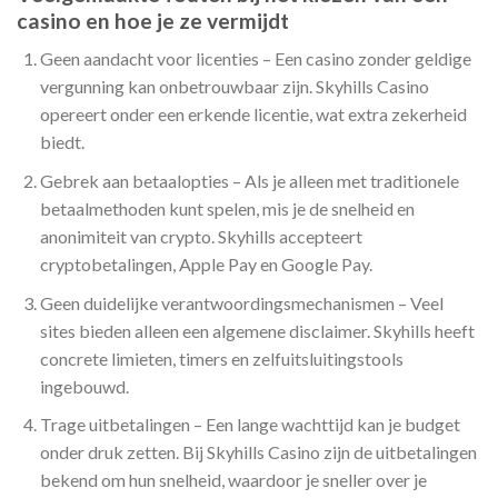
casino en hoe je ze vermijdt
Geen aandacht voor licenties – Een casino zonder geldige
vergunning kan onbetrouwbaar zijn. Skyhills Casino
opereert onder een erkende licentie, wat extra zekerheid
biedt.
Gebrek aan betaalopties – Als je alleen met traditionele
betaalmethoden kunt spelen, mis je de snelheid en
anonimiteit van crypto. Skyhills accepteert
cryptobetalingen, Apple Pay en Google Pay.
Geen duidelijke verantwoordingsmechanismen – Veel
sites bieden alleen een algemene disclaimer. Skyhills heeft
concrete limieten, timers en zelfuitsluitingstools
ingebouwd.
Trage uitbetalingen – Een lange wachttijd kan je budget
onder druk zetten. Bij Skyhills Casino zijn de uitbetalingen
bekend om hun snelheid, waardoor je sneller over je