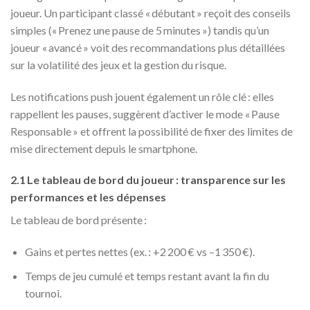
joueur. Un participant classé « débutant » reçoit des conseils
simples (« Prenez une pause de 5 minutes ») tandis qu’un
joueur « avancé » voit des recommandations plus détaillées
sur la volatilité des jeux et la gestion du risque.
Les notifications push jouent également un rôle clé : elles
rappellent les pauses, suggèrent d’activer le mode « Pause
Responsable » et offrent la possibilité de fixer des limites de
mise directement depuis le smartphone.
2.1 Le tableau de bord du joueur : transparence sur les
performances et les dépenses
Le tableau de bord présente :
Gains et pertes nettes (ex. : +2 200 € vs –1 350 €).
Temps de jeu cumulé et temps restant avant la fin du
tournoi.