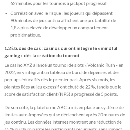
62 minutes pour les tournois à jackpot progressif.
Corrélation avec le risque : les joueurs qui dépassent
90 minutes de jeu continu affichent une probabilité de
1,8 × plus élevée de développer un comportement
problématique.
1.2 Études de cas : casinos qui ont intégré le « mindful
gaming » dès la création du tournoi
Le casino XYZ a lancé un tournoi de slots « Volcanic Rush » en
2022, en y intégrant un tableau de bord de dépenses et des
pop‑ups éducatifs dès le premier pari. Après six mois, les
plaintes liées au jeu excessif ont chuté de 22 %, tandis que le
score de satisfaction client (NPS) a progressé de 5 points.
De son côté, la plateforme ABC a mis en place un système de
limites auto‑imposées qui se déclenchent après 30 minutes de
jeu continu. Les données internes montrent une réduction de
15 % du churn parmi les participants récurrents, sans impact