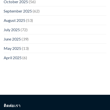
October 2025
(56)
September 2025
(62)
August 2025
(53)
July 2025
(72)
June 2025
(39)
May 2025
(13)
April 2025
(6)
ติดต่อเรา