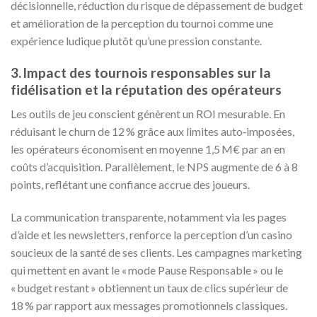
décisionnelle, réduction du risque de dépassement de budget
et amélioration de la perception du tournoi comme une
expérience ludique plutôt qu’une pression constante.
3. Impact des tournois responsables sur la
fidélisation et la réputation des opérateurs
Les outils de jeu conscient génèrent un ROI mesurable. En
réduisant le churn de 12 % grâce aux limites auto‑imposées,
les opérateurs économisent en moyenne 1,5 M€ par an en
coûts d’acquisition. Parallèlement, le NPS augmente de 6 à 8
points, reflétant une confiance accrue des joueurs.
La communication transparente, notamment via les pages
d’aide et les newsletters, renforce la perception d’un casino
soucieux de la santé de ses clients. Les campagnes marketing
qui mettent en avant le « mode Pause Responsable » ou le
« budget restant » obtiennent un taux de clics supérieur de
18 % par rapport aux messages promotionnels classiques.