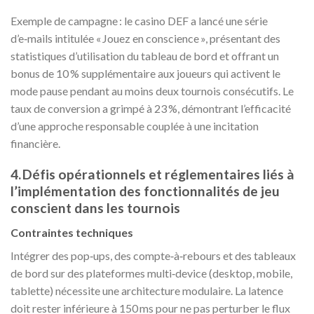
Exemple de campagne : le casino DEF a lancé une série
d’e‑mails intitulée « Jouez en conscience », présentant des
statistiques d’utilisation du tableau de bord et offrant un
bonus de 10 % supplémentaire aux joueurs qui activent le
mode pause pendant au moins deux tournois consécutifs. Le
taux de conversion a grimpé à 23 %, démontrant l’efficacité
d’une approche responsable couplée à une incitation
financière.
4. Défis opérationnels et réglementaires liés à
l’implémentation des fonctionnalités de jeu
conscient dans les tournois
Contraintes techniques
Intégrer des pop‑ups, des compte‑à‑rebours et des tableaux
de bord sur des plateformes multi‑device (desktop, mobile,
tablette) nécessite une architecture modulaire. La latence
doit rester inférieure à 150 ms pour ne pas perturber le flux