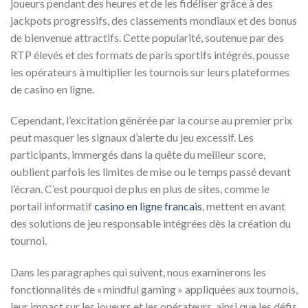
joueurs pendant des heures et de les fidéliser grâce à des
jackpots progressifs, des classements mondiaux et des bonus
de bienvenue attractifs. Cette popularité, soutenue par des
RTP élevés et des formats de paris sportifs intégrés, pousse
les opérateurs à multiplier les tournois sur leurs plateformes
de casino en ligne.
Cependant, l’excitation générée par la course au premier prix
peut masquer les signaux d’alerte du jeu excessif. Les
participants, immergés dans la quête du meilleur score,
oublient parfois les limites de mise ou le temps passé devant
l’écran. C’est pourquoi de plus en plus de sites, comme le
portail informatif
casino en ligne francais
, mettent en avant
des solutions de jeu responsable intégrées dès la création du
tournoi.
Dans les paragraphes qui suivent, nous examinerons les
fonctionnalités de « mindful gaming » appliquées aux tournois,
leur impact sur les joueurs et les opérateurs, ainsi que les défis