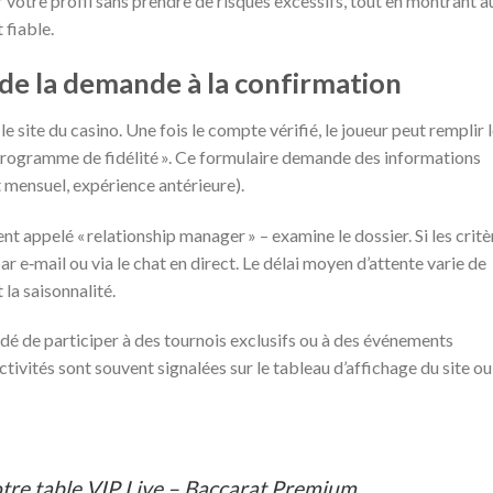
 votre profil sans prendre de risques excessifs, tout en montrant a
 fiable.
: de la demande à la confirmation
le site du casino. Une fois le compte vérifié, le joueur peut remplir 
 Programme de fidélité ». Ce formulaire demande des informations
 mensuel, expérience antérieure).
nt appelé « relationship manager » – examine le dossier. Si les critè
r e‑mail ou via le chat en direct. Le délai moyen d’attente varie de
 la saisonnalité.
dé de participer à des tournois exclusifs ou à des événements
tivités sont souvent signalées sur le tableau d’affichage du site ou
notre table VIP Live – Baccarat Premium