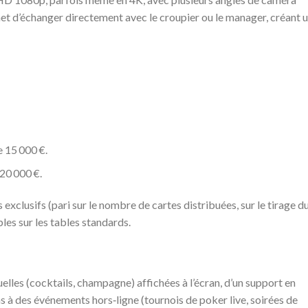
rmet d’échanger directement avec le croupier ou le manager, créant 
 15 000 €.
20 000 €.
xclusifs (pari sur le nombre de cartes distribuées, sur le tirage d
bles sur les tables standards.
elles (cocktails, champagne) affichées à l’écran, d’un support en
ns à des événements hors‑ligne (tournois de poker live, soirées de