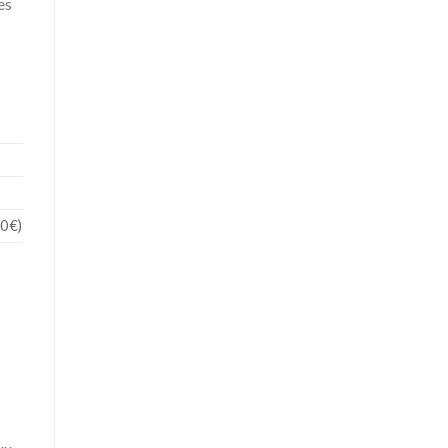
es
0 €)