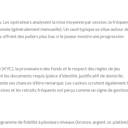
eu. Les opérateurs analysent la mise moyenne par session, la fréque
donnée (généralement mensuelle). Un seuil typique se situe autour d
s offrent des paliers plus bas si le joueur montre une progression
ité (KYC), la provenance des fonds et le respect des règles de jeu
 les documents requis (pièce d’identité, justificatif de domicile,
ente ses chances d’être remarqué. Les casinos scrutent également 
sives et les retraits fréquents est perçu comme un signe de gestion
ramme de fidélité à plusieurs niveaux (bronze, argent, or, platine)