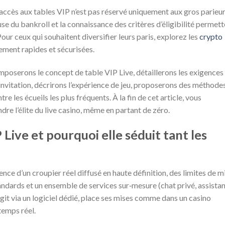
’accès aux tables VIP n’est pas réservé uniquement aux gros parieur
se du bankroll et la connaissance des critères d’éligibilité permet
our ceux qui souhaitent diversifier leurs paris, explorez les
crypto
ement rapides et sécurisées.
mposerons le concept de table VIP Live, détaillerons les exigences
invitation, décrirons l’expérience de jeu, proposerons des méthode
e les écueils les plus fréquents. À la fin de cet article, vous
ndre l’élite du live casino, même en partant de zéro.
Live et pourquoi elle séduit tant les
ence d’un croupier réel diffusé en haute définition, des limites de m
andards et un ensemble de services sur‑mesure (chat privé, assista
ragit via un logiciel dédié, place ses mises comme dans un casino
 temps réel.