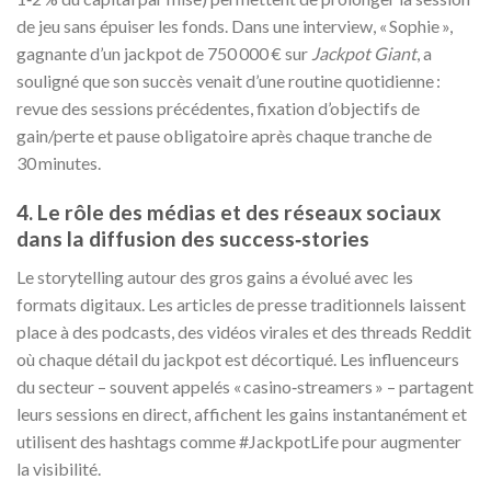
de jeu sans épuiser les fonds. Dans une interview, « Sophie »,
gagnante d’un jackpot de 750 000 € sur
Jackpot Giant
, a
souligné que son succès venait d’une routine quotidienne :
revue des sessions précédentes, fixation d’objectifs de
gain/perte et pause obligatoire après chaque tranche de
30 minutes.
4. Le rôle des médias et des réseaux sociaux
dans la diffusion des success‑stories
Le storytelling autour des gros gains a évolué avec les
formats digitaux. Les articles de presse traditionnels laissent
place à des podcasts, des vidéos virales et des threads Reddit
où chaque détail du jackpot est décortiqué. Les influenceurs
du secteur – souvent appelés « casino‑streamers » – partagent
leurs sessions en direct, affichent les gains instantanément et
utilisent des hashtags comme #JackpotLife pour augmenter
la visibilité.