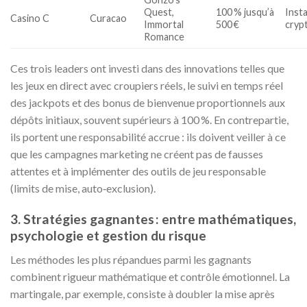
Quest,
100 % jusqu’à
Inst
Casino C
Curacao
Immortal
500 €
cryp
Romance
Ces trois leaders ont investi dans des innovations telles que
les jeux en direct avec croupiers réels, le suivi en temps réel
des jackpots et des bonus de bienvenue proportionnels aux
dépôts initiaux, souvent supérieurs à 100 %. En contrepartie,
ils portent une responsabilité accrue : ils doivent veiller à ce
que les campagnes marketing ne créent pas de fausses
attentes et à implémenter des outils de jeu responsable
(limits de mise, auto‑exclusion).
3. Stratégies gagnantes : entre mathématiques,
psychologie et gestion du risque
Les méthodes les plus répandues parmi les gagnants
combinent rigueur mathématique et contrôle émotionnel. La
martingale, par exemple, consiste à doubler la mise après