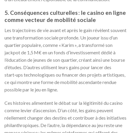
5. Conséquences culturelles : le casino en ligne
comme vecteur de mobilité sociale
Les trajectoires de vie avant et après le gain révèlent souvent
une transformation sociale profonde. Un joueur issu d’un
quartier populaire, comme « Karim », a transformé son
jackpot de 1,5 M€ en un fonds d’investissement dédié à
l’éducation de jeunes de son quartier, créant ainsi une bourse
d’études. D’autres utilisent leurs gains pour lancer des
start‑ups technologiques ou financer des projets artistiques,
ce qui montre une forme de mobilité ascendante rendue
possible par le jeu en ligne.
Ces histoires alimentent le débat sur la légitimité du casino
comme levier d’ascension. D’un côté, les gains peuvent
réellement changer des destins et contribuer à des initiatives
philanthropiques. De l’autre, la dépendance au jeu reste une
menace sérieuse ; les mêmes plateformes qui offrent des