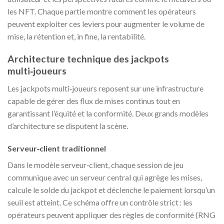
les NFT. Chaque partie montre comment les opérateurs
peuvent exploiter ces leviers pour augmenter le volume de
mise, la rétention et, in fine, la rentabilité.
Architecture technique des jackpots
multi‑joueurs
Les jackpots multi‑joueurs reposent sur une infrastructure
capable de gérer des flux de mises continus tout en
garantissant l’équité et la conformité. Deux grands modèles
d’architecture se disputent la scène.
Serveur‑client traditionnel
Dans le modèle serveur‑client, chaque session de jeu
communique avec un serveur central qui agrège les mises,
calcule le solde du jackpot et déclenche le paiement lorsqu’un
seuil est atteint. Ce schéma offre un contrôle strict : les
opérateurs peuvent appliquer des règles de conformité (RNG