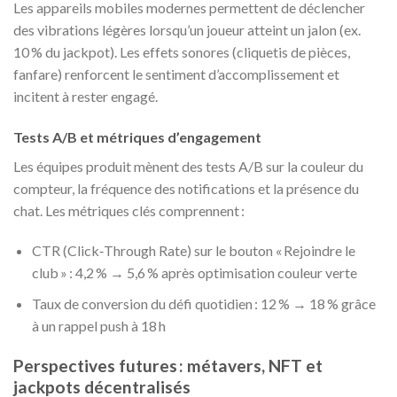
Les appareils mobiles modernes permettent de déclencher
des vibrations légères lorsqu’un joueur atteint un jalon (ex.
10 % du jackpot). Les effets sonores (cliquetis de pièces,
fanfare) renforcent le sentiment d’accomplissement et
incitent à rester engagé.
Tests A/B et métriques d’engagement
Les équipes produit mènent des tests A/B sur la couleur du
compteur, la fréquence des notifications et la présence du
chat. Les métriques clés comprennent :
CTR (Click‑Through Rate) sur le bouton « Rejoindre le
club » : 4,2 % → 5,6 % après optimisation couleur verte
Taux de conversion du défi quotidien : 12 % → 18 % grâce
à un rappel push à 18 h
Perspectives futures : métavers, NFT et
jackpots décentralisés