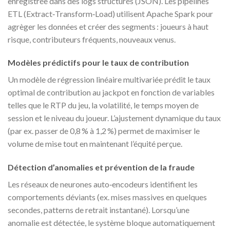
enregistrée dans des logs structurés (JSON). Les pipelines
ETL (Extract‑Transform‑Load) utilisent Apache Spark pour
agrèger les données et créer des segments : joueurs à haut
risque, contributeurs fréquents, nouveaux venus.
Modèles prédictifs pour le taux de contribution
Un modèle de régression linéaire multivariée prédit le taux
optimal de contribution au jackpot en fonction de variables
telles que le RTP du jeu, la volatilité, le temps moyen de
session et le niveau du joueur. L’ajustement dynamique du taux
(par ex. passer de 0,8 % à 1,2 %) permet de maximiser le
volume de mise tout en maintenant l’équité perçue.
Détection d’anomalies et prévention de la fraude
Les réseaux de neurones auto‑encodeurs identifient les
comportements déviants (ex. mises massives en quelques
secondes, patterns de retrait instantané). Lorsqu’une
anomalie est détectée, le système bloque automatiquement