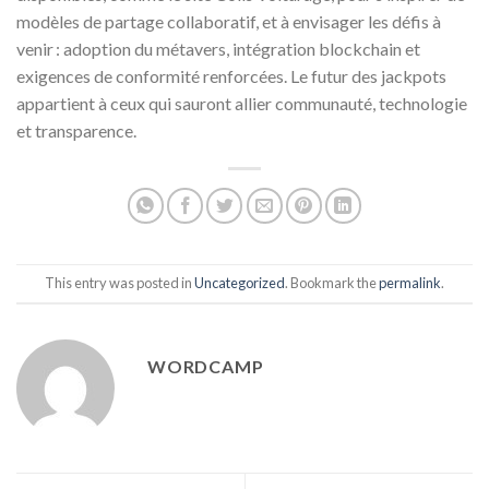
modèles de partage collaboratif, et à envisager les défis à
venir : adoption du métavers, intégration blockchain et
exigences de conformité renforcées. Le futur des jackpots
appartient à ceux qui sauront allier communauté, technologie
et transparence.
This entry was posted in
Uncategorized
. Bookmark the
permalink
.
WORDCAMP