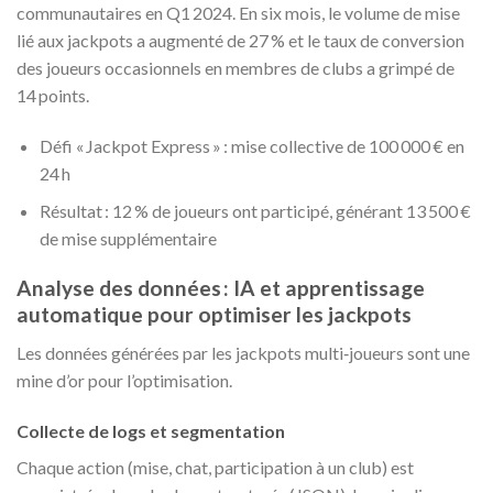
communautaires en Q1 2024. En six mois, le volume de mise
lié aux jackpots a augmenté de 27 % et le taux de conversion
des joueurs occasionnels en membres de clubs a grimpé de
14 points.
Défi « Jackpot Express » : mise collective de 100 000 € en
24 h
Résultat : 12 % de joueurs ont participé, générant 13 500 €
de mise supplémentaire
Analyse des données : IA et apprentissage
automatique pour optimiser les jackpots
Les données générées par les jackpots multi‑joueurs sont une
mine d’or pour l’optimisation.
Collecte de logs et segmentation
Chaque action (mise, chat, participation à un club) est