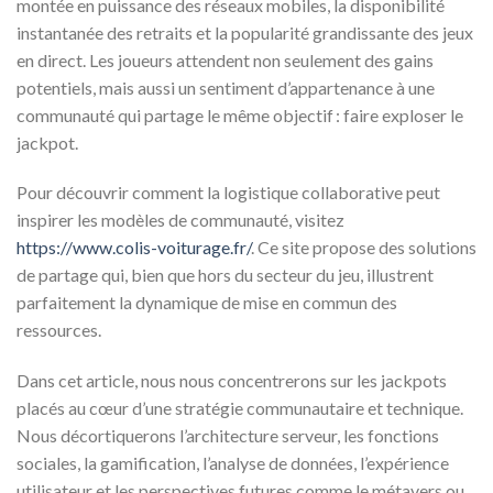
montée en puissance des réseaux mobiles, la disponibilité
instantanée des retraits et la popularité grandissante des jeux
en direct. Les joueurs attendent non seulement des gains
potentiels, mais aussi un sentiment d’appartenance à une
communauté qui partage le même objectif : faire exploser le
jackpot.
Pour découvrir comment la logistique collaborative peut
inspirer les modèles de communauté, visitez
https://www.colis-voiturage.fr/
. Ce site propose des solutions
de partage qui, bien que hors du secteur du jeu, illustrent
parfaitement la dynamique de mise en commun des
ressources.
Dans cet article, nous nous concentrerons sur les jackpots
placés au cœur d’une stratégie communautaire et technique.
Nous décortiquerons l’architecture serveur, les fonctions
sociales, la gamification, l’analyse de données, l’expérience
utilisateur et les perspectives futures comme le métavers ou