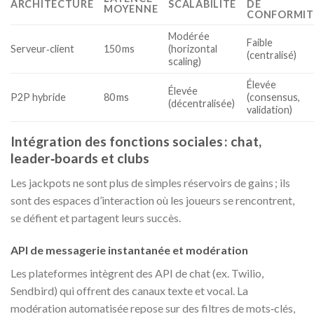
ARCHITECTURE
SCALABILITÉ
DE
MOYENNE
CONFORMIT
Modérée
Faible
Serveur‑client
150 ms
(horizontal
(centralisé)
scaling)
Élevée
Élevée
P2P hybride
80 ms
(consensus,
(décentralisée)
validation)
Intégration des fonctions sociales : chat,
leader‑boards et clubs
Les jackpots ne sont plus de simples réservoirs de gains ; ils
sont des espaces d’interaction où les joueurs se rencontrent,
se défient et partagent leurs succès.
API de messagerie instantanée et modération
Les plateformes intègrent des API de chat (ex. Twilio,
Sendbird) qui offrent des canaux texte et vocal. La
modération automatisée repose sur des filtres de mots‑clés,