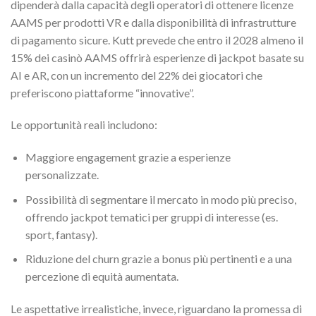
dipenderà dalla capacità degli operatori di ottenere licenze
AAMS per prodotti VR e dalla disponibilità di infrastrutture
di pagamento sicure. Kutt prevede che entro il 2028 almeno il
15% dei casinò AAMS offrirà esperienze di jackpot basate su
AI e AR, con un incremento del 22% dei giocatori che
preferiscono piattaforme “innovative”.
Le opportunità reali includono:
Maggiore engagement grazie a esperienze
personalizzate.
Possibilità di segmentare il mercato in modo più preciso,
offrendo jackpot tematici per gruppi di interesse (es.
sport, fantasy).
Riduzione del churn grazie a bonus più pertinenti e a una
percezione di equità aumentata.
Le aspettative irrealistiche, invece, riguardano la promessa di