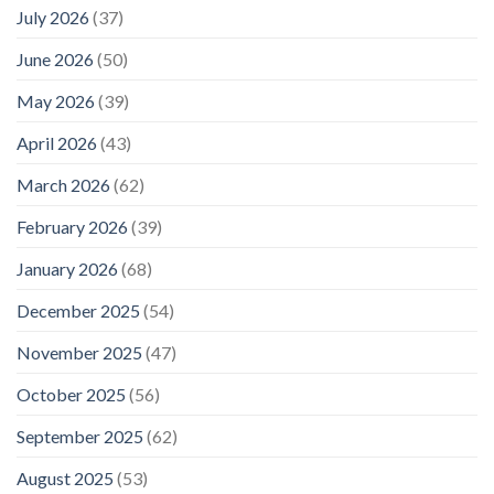
July 2026
(37)
June 2026
(50)
May 2026
(39)
April 2026
(43)
March 2026
(62)
February 2026
(39)
January 2026
(68)
December 2025
(54)
November 2025
(47)
October 2025
(56)
September 2025
(62)
August 2025
(53)