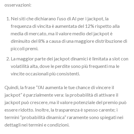
osservazioni:
Nei siti che dichiarano l’uso di AI per i jackpot, la
frequenza di vincita è aumentata del 12% rispetto alla
media di mercato, ma il valore medio del jackpot è
diminuito del 8% a causa di una maggiore distribuzione di
piccoli premi.
La maggior parte dei jackpot dinamici è limitata a slot con
volatilità alta, dove le perdite sono più frequenti ma le
vincite occasionali più consistenti.
Quindi, la frase “l’AI aumenta le tue chance di vincere il
jackpot” è parzialmente vera: la probabilità di attivare il
jackpot può crescere, ma il valore potenziale del premio può
essere ridotto. Inoltre, la trasparenza è spesso carente; i
termini “probabilità dinamica” raramente sono spiegati nei
dettagli nei termini e condizioni.