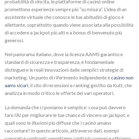
probabilità di vincita, le piattaforme di casinò online
promettono esperienze sempre più “su misura”. L’idea di un
assistente virtuale che conosce le tue abitudini di gioco è
allettante, soprattutto quando viene associata alla possibilità
di accedere a jackpot più alti e a bonus di benvenuto più
generosi.
Nel panorama italiano, dove la licenza AAMS garantisce
standard di sicurezza e trasparenza, è fondamentale
distinguere le reali innovazioni dalle semplici strategie di
marketing. Un punto di riferimento indipendente è
casino non
aams sicuri
, il sito di recensioni e ranking gestito da Kutt, che
analizza in modo critico le offerte dei vari operatori.
La domanda che ci poniamo è semplice: cosa può davvero
fare l’AI per migliorare le tue chance di vincere un jackpot, e
quali sono le illusioni più diffuse che i casinò amano
raccontare? In questo articolo, attraverso dati, esempi
concreti e confronti, smontiamo i miti più comuni e offriamo