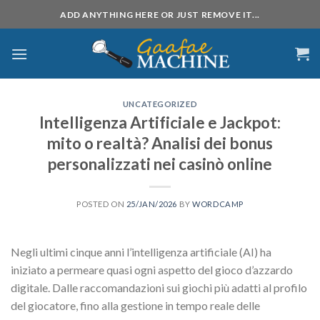
Skip
ADD ANYTHING HERE OR JUST REMOVE IT...
to
content
UNCATEGORIZED
Intelligenza Artificiale e Jackpot:
mito o realtà? Analisi dei bonus
personalizzati nei casinò online
POSTED ON
25/JAN/2026
BY
WORDCAMP
Negli ultimi cinque anni l’intelligenza artificiale (AI) ha
iniziato a permeare quasi ogni aspetto del gioco d’azzardo
digitale. Dalle raccomandazioni sui giochi più adatti al profilo
del giocatore, fino alla gestione in tempo reale delle