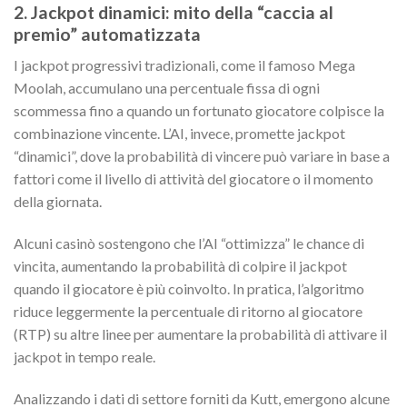
2. Jackpot dinamici: mito della “caccia al
premio” automatizzata
I jackpot progressivi tradizionali, come il famoso Mega
Moolah, accumulano una percentuale fissa di ogni
scommessa fino a quando un fortunato giocatore colpisce la
combinazione vincente. L’AI, invece, promette jackpot
“dinamici”, dove la probabilità di vincere può variare in base a
fattori come il livello di attività del giocatore o il momento
della giornata.
Alcuni casinò sostengono che l’AI “ottimizza” le chance di
vincita, aumentando la probabilità di colpire il jackpot
quando il giocatore è più coinvolto. In pratica, l’algoritmo
riduce leggermente la percentuale di ritorno al giocatore
(RTP) su altre linee per aumentare la probabilità di attivare il
jackpot in tempo reale.
Analizzando i dati di settore forniti da Kutt, emergono alcune