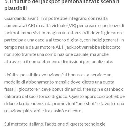
5. Il futuro dei jackpot personalizzati: scenari
plausibili
Guardando avanti, l’AI potrebbe integrarsi con realtà
aumentata (AR) e realtà virtuale (VR) per creare esperienze di
jackpot immersivi. Immagina una stanza VR dove il giocatore
partecipa a una caccia al tesoro digitale, con indizi generati in
tempo reale da un motore AI. Il jackpot verrebbe sbloccato
non solo tramite una combinazione casuale, ma anche
attraverso il completamento di missioni personalizzate.
Un’altra possibile evoluzione è il bonus‑as‑a‑service: un
modello di abbonamento mensile dove, dietro una quota
fissa, il giocatore riceve bonus dinamici, free spin e cashback
calibrati dal suo storico di gioco. Questo approccio potrebbe
ridurre la dipendenza da promozioni “one‑shot” e favorire una
relazione più stabile tra casinò e cliente.
Sul mercato italiano, l’adozione di queste tecnologie