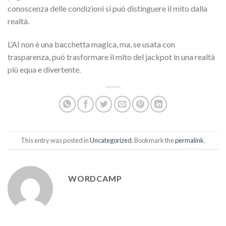
conoscenza delle condizioni si può distinguere il mito dalla
realtà.
L’AI non è una bacchetta magica, ma, se usata con
trasparenza, può trasformare il mito del jackpot in una realtà
più equa e divertente.
This entry was posted in
Uncategorized
. Bookmark the
permalink
.
WORDCAMP