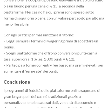
o a un buono per una cena di € 15, a seconda della
piattaforma. Nei casinò fisici, i premi sono spesso sotto
forma di soggiorni o cene, con un valore percepito più alto ma
meno flessibile.
Consigli pratici per massimizzare il ritorno:
– Leggi sempre i termini di wagering prima di accettare un
bonus.
– Scegli piattaforme che offrono conversioni punti‑cash a
tassi superiori al 1 % (es. 1 000 punti = € 12).
– Partecipa a tornei con entry fee basso ma premi elevati, per
aumentare il “earn‑rate” dei punti.
Conclusione
I programmi di fedeltà delle piattaforme online superano di
gran lunga quelli dei casinò tradizionali grazie a
personalizzazione basata sui dati, velocità di accumulo e