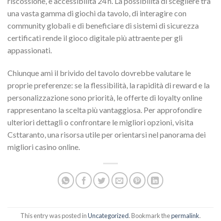
riscossione, e accessibilità 24 h. La possibilità di scegliere tra
una vasta gamma di giochi da tavolo, di interagire con
community globali e di beneficiare di sistemi di sicurezza
certificati rende il gioco digitale più attraente per gli
appassionati.
Chiunque ami il brivido del tavolo dovrebbe valutare le
proprie preferenze: se la flessibilità, la rapidità di reward e la
personalizzazione sono priorità, le offerte di loyalty online
rappresentano la scelta più vantaggiosa. Per approfondire
ulteriori dettagli o confrontare le migliori opzioni, visita
Csttaranto, una risorsa utile per orientarsi nel panorama dei
migliori casino online.
This entry was posted in
Uncategorized
. Bookmark the
permalink
.