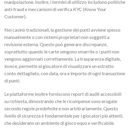
manipolazione. Inoltre, i termini di utilizzo includono politiche
anti‑fraud e meccanismi di verifica KYC (Know Your
Customer).
Nei casinò tradizionali, la gestione dei punti avviene spesso
manualmente o con sistemi proprietari non soggetti a
revisione esterna. Questo può generare discrepanze,
soprattutto quando le carte vengono smarrite o i punti non
vengono aggiornati correttamente. La trasparenza digitale,
invece, permette al giocatore di visualizzare un estratto
conto dettagliato, con data, ora e importo di ogni transazione
di punti.
Le piattaforme inoltre forniscono report di audit accessibili
su richiesta, dimostrando che le ricompense sono erogate
secondo regole predefinite e non arbitrariamente. Questo
livello di sicurezza è fondamentale per i giocatori più attenti,
che desiderano un ambiente di gioco equo e verificabile.