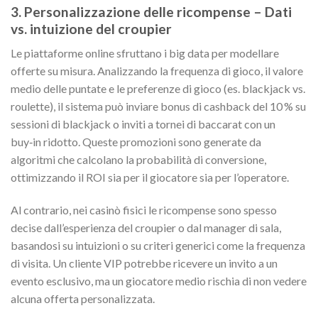
3. Personalizzazione delle ricompense – Dati
vs. intuizione del croupier
Le piattaforme online sfruttano i big data per modellare
offerte su misura. Analizzando la frequenza di gioco, il valore
medio delle puntate e le preferenze di gioco (es. blackjack vs.
roulette), il sistema può inviare bonus di cashback del 10 % su
sessioni di blackjack o inviti a tornei di baccarat con un
buy‑in ridotto. Queste promozioni sono generate da
algoritmi che calcolano la probabilità di conversione,
ottimizzando il ROI sia per il giocatore sia per l’operatore.
Al contrario, nei casinò fisici le ricompense sono spesso
decise dall’esperienza del croupier o dal manager di sala,
basandosi su intuizioni o su criteri generici come la frequenza
di visita. Un cliente VIP potrebbe ricevere un invito a un
evento esclusivo, ma un giocatore medio rischia di non vedere
alcuna offerta personalizzata.