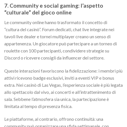
7. Community e social gaming: l’aspetto
“culturale” del gioco online
Le community online hanno trasformato il concetto di
“cultura del casinò”. Forum dedicati, chat live integrate nei
tavoli live dealer e tornei multiplayer creano un senso di
appartenenza. Un giocatore può partecipare a un torneo di
roulette con 100 partecipanti, condividere strategie su
Discord o ricevere consigli da influencer del settore.
Queste interazioni favoriscono la fidelizzazione: i membri più
attivi ricevono badge esclusivi, inviti a eventi VIP e bonus
extra. Nei casinò di Las Vegas, l’esperienza sociale è più legata
allo spettacolo dal vivo, ai concerti e all’intrattenimento di
sala. Sebbene l’atmosfera sia unica, la partecipazione è
limitata al tempo di presenza fisica.
Le piattaforme, al contrario, offrono continuità: una
community può organizzare una sfida settimanale, con