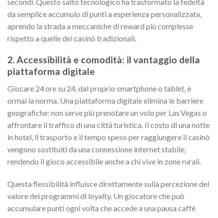
secondi. Questo salto tecnologico ha trasformato la fedeltà
da semplice accumulo di punti a esperienza personalizzata,
aprendo la strada a meccaniche di reward più complesse
rispetto a quelle dei casinò tradizionali.
2. Accessibilità e comodità: il vantaggio della
piattaforma digitale
Giocare 24 ore su 24, dal proprio smartphone o tablet, è
ormai la norma. Una piattaforma digitale elimina le barriere
geografiche: non serve più prenotare un volo per Las Vegas o
affrontare il traffico di una città turistica. Il costo di una notte
in hotel, il trasporto e il tempo speso per raggiungere il casinò
vengono sostituiti da una connessione internet stabile,
rendendo il gioco accessibile anche a chi vive in zone rurali.
Questa flessibilità influisce direttamente sulla percezione del
valore dei programmi di loyalty. Un giocatore che può
accumulare punti ogni volta che accede a una pausa caffè