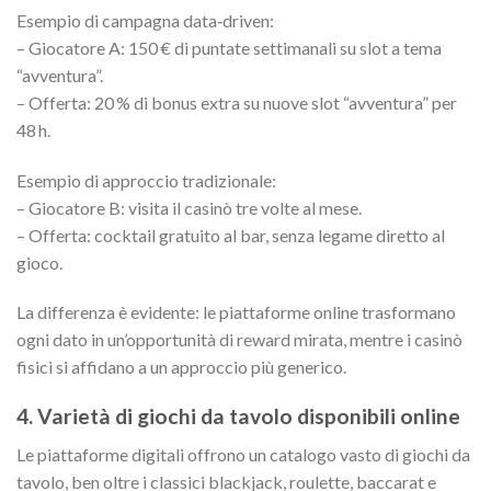
Esempio di campagna data‑driven:
– Giocatore A: 150 € di puntate settimanali su slot a tema
“avventura”.
– Offerta: 20 % di bonus extra su nuove slot “avventura” per
48 h.
Esempio di approccio tradizionale:
– Giocatore B: visita il casinò tre volte al mese.
– Offerta: cocktail gratuito al bar, senza legame diretto al
gioco.
La differenza è evidente: le piattaforme online trasformano
ogni dato in un’opportunità di reward mirata, mentre i casinò
fisici si affidano a un approccio più generico.
4. Varietà di giochi da tavolo disponibili online
Le piattaforme digitali offrono un catalogo vasto di giochi da
tavolo, ben oltre i classici blackjack, roulette, baccarat e