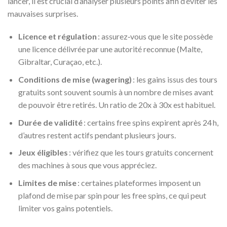
lancer, il est crucial d’analyser plusieurs points afin d’éviter les
mauvaises surprises.
Licence et régulation
: assurez‑vous que le site possède
une licence délivrée par une autorité reconnue (Malte,
Gibraltar, Curaçao, etc.).
Conditions de mise (wagering)
: les gains issus des tours
gratuits sont souvent soumis à un nombre de mises avant
de pouvoir être retirés. Un ratio de 20x à 30x est habituel.
Durée de validité
: certains free spins expirent après 24 h,
d’autres restent actifs pendant plusieurs jours.
Jeux éligibles
: vérifiez que les tours gratuits concernent
des machines à sous que vous appréciez.
Limites de mise
: certaines plateformes imposent un
plafond de mise par spin pour les free spins, ce qui peut
limiter vos gains potentiels.