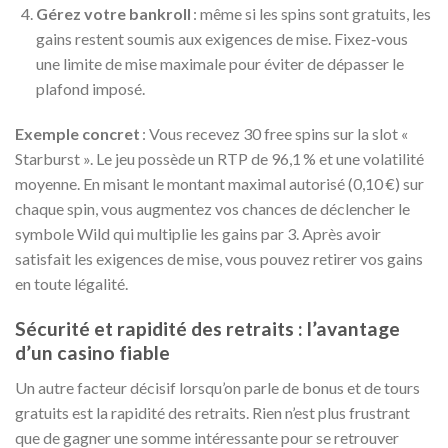
Gérez votre bankroll
: même si les spins sont gratuits, les
gains restent soumis aux exigences de mise. Fixez‑vous
une limite de mise maximale pour éviter de dépasser le
plafond imposé.
Exemple concret
: Vous recevez 30 free spins sur la slot «
Starburst ». Le jeu possède un RTP de 96,1 % et une volatilité
moyenne. En misant le montant maximal autorisé (0,10 €) sur
chaque spin, vous augmentez vos chances de déclencher le
symbole Wild qui multiplie les gains par 3. Après avoir
satisfait les exigences de mise, vous pouvez retirer vos gains
en toute légalité.
Sécurité et rapidité des retraits : l’avantage
d’un casino fiable
Un autre facteur décisif lorsqu’on parle de bonus et de tours
gratuits est la rapidité des retraits. Rien n’est plus frustrant
que de gagner une somme intéressante pour se retrouver