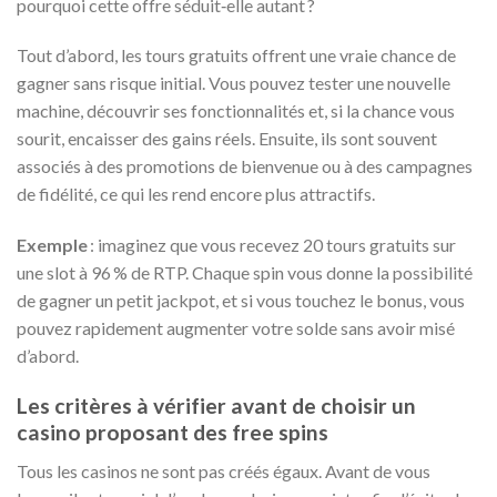
pourquoi cette offre séduit‑elle autant ?
Tout d’abord, les tours gratuits offrent une vraie chance de
gagner sans risque initial. Vous pouvez tester une nouvelle
machine, découvrir ses fonctionnalités et, si la chance vous
sourit, encaisser des gains réels. Ensuite, ils sont souvent
associés à des promotions de bienvenue ou à des campagnes
de fidélité, ce qui les rend encore plus attractifs.
Exemple
: imaginez que vous recevez 20 tours gratuits sur
une slot à 96 % de RTP. Chaque spin vous donne la possibilité
de gagner un petit jackpot, et si vous touchez le bonus, vous
pouvez rapidement augmenter votre solde sans avoir misé
d’abord.
Les critères à vérifier avant de choisir un
casino proposant des free spins
Tous les casinos ne sont pas créés égaux. Avant de vous