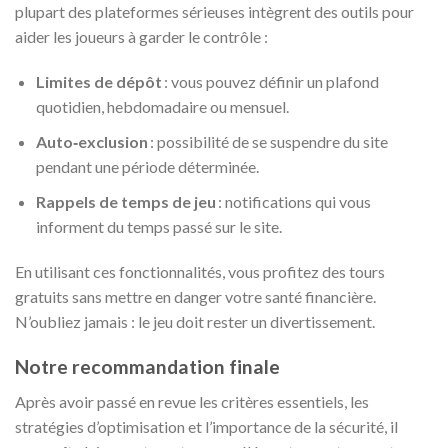
plupart des plateformes sérieuses intègrent des outils pour
aider les joueurs à garder le contrôle :
Limites de dépôt
: vous pouvez définir un plafond
quotidien, hebdomadaire ou mensuel.
Auto‑exclusion
: possibilité de se suspendre du site
pendant une période déterminée.
Rappels de temps de jeu
: notifications qui vous
informent du temps passé sur le site.
En utilisant ces fonctionnalités, vous profitez des tours
gratuits sans mettre en danger votre santé financière.
N’oubliez jamais : le jeu doit rester un divertissement.
Notre recommandation finale
Après avoir passé en revue les critères essentiels, les
stratégies d’optimisation et l’importance de la sécurité, il