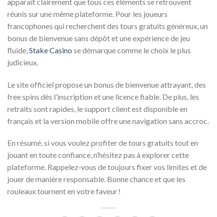
apparaît clairement que tous ces éléments se retrouvent
réunis sur une même plateforme. Pour les joueurs
francophones qui recherchent des tours gratuits généreux, un
bonus de bienvenue sans dépôt et une expérience de jeu
fluide,
Stake Casino
se démarque comme le choix le plus
judicieux.
Le site officiel propose un bonus de bienvenue attrayant, des
free spins dès l’inscription et une licence fiable. De plus, les
retraits sont rapides, le support client est disponible en
français et la version mobile offre une navigation sans accroc.
En résumé, si vous voulez profiter de tours gratuits tout en
jouant en toute confiance, n’hésitez pas à explorer cette
plateforme. Rappelez‑vous de toujours fixer vos limites et de
jouer de manière responsable. Bonne chance et que les
rouleaux tournent en votre faveur !