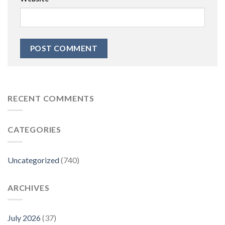
RECENT COMMENTS
CATEGORIES
Uncategorized
(740)
ARCHIVES
July 2026
(37)