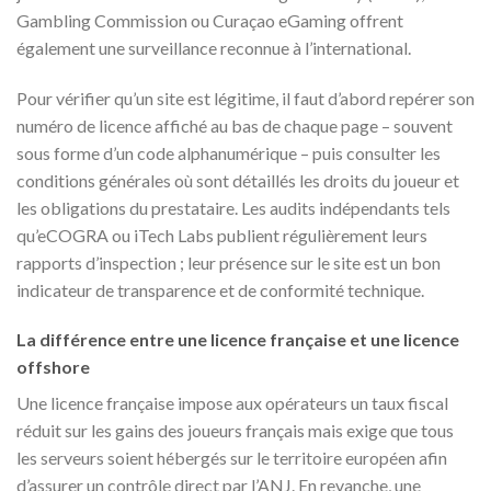
Gambling Commission ou Curaçao eGaming offrent
également une surveillance reconnue à l’international.
Pour vérifier qu’un site est légitime, il faut d’abord repérer son
numéro de licence affiché au bas de chaque page – souvent
sous forme d’un code alphanumérique – puis consulter les
conditions générales où sont détaillés les droits du joueur et
les obligations du prestataire. Les audits indépendants tels
qu’eCOGRA ou iTech Labs publient régulièrement leurs
rapports d’inspection ; leur présence sur le site est un bon
indicateur de transparence et de conformité technique.
La différence entre une licence française et une licence
offshore
Une licence française impose aux opérateurs un taux fiscal
réduit sur les gains des joueurs français mais exige que tous
les serveurs soient hébergés sur le territoire européen afin
d’assurer un contrôle direct par l’ANJ. En revanche, une