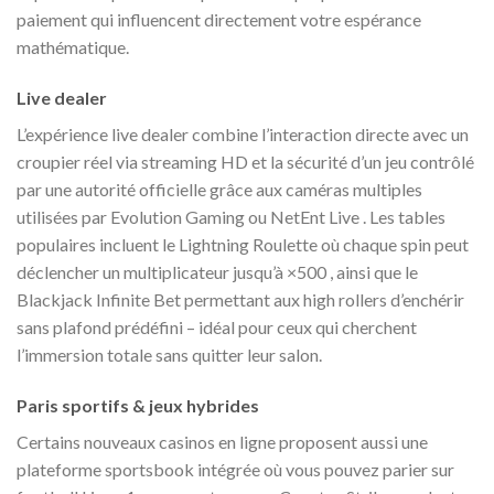
paiement qui influencent directement votre espérance
mathématique.​
Live dealer
L’expérience live dealer combine l’interaction directe avec un
croupier réel via streaming HD et la sécurité d’un jeu contrôlé
par une autorité officielle grâce aux caméras multiples
utilisées par Evolution Gaming ou NetEnt Live . Les tables
populaires incluent le Lightning Roulette où chaque spin peut
déclencher un multiplicateur jusqu’à ×500 , ainsi que le
Blackjack Infinite Bet permettant aux high rollers d’enchérir
sans plafond prédéfini – idéal pour ceux qui cherchent
l’immersion totale sans quitter leur salon.
Paris sportifs & jeux hybrides
Certains nouveaux casinos en ligne proposent aussi une
plateforme sportsbook intégrée où vous pouvez parier sur