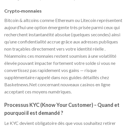
Crypto‑monnaies
Bitcoin & altcoins comme Ethereum ou Litecoin représentent
aujourd’hui une option émergente très prisée parmi ceux qui
recherchent instantanéité absolue (quelques secondes) ainsi
qu’une confidentialité accrue grâce aux adresses publiques
non traçables directement vers votre identité réelle .
Néanmoins ces monnaies restent soumises à une volatilité
élevée pouvant impacter fortement votre solde si vous ne
convertissez pas rapidement vos gains — risque
supplémentaire rappelé dans nos guides détaillés chez
Basketnews.Net concernant nouveaux casinos en ligne
acceptant ces moyens numériques.
Processus KYC (Know Your Customer) – Quand et
pourquoi il est demandé ?
Le KYC devient obligatoire dès que vous souhaitez retirer