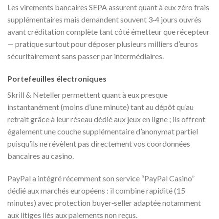
Les virements bancaires SEPA assurent quant à eux zéro frais
supplémentaires mais demandent souvent 3‑4 jours ouvrés
avant créditation complète tant côté émetteur que récepteur
— pratique surtout pour déposer plusieurs milliers d’euros
sécuritairement sans passer par intermédiaires.
Portefeuilles électroniques
Skrill & Neteller permettent quant à eux presque
instantanément (moins d’une minute) tant au dépôt qu’au
retrait grâce à leur réseau dédié aux jeux en ligne ; ils offrent
également une couche supplémentaire d’anonymat partiel
puisqu’ils ne révèlent pas directement vos coordonnées
bancaires au casino.
PayPal a intégré récemment son service “PayPal Casino”
dédié aux marchés européens : il combine rapidité (15
minutes) avec protection buyer‑seller adaptée notamment
aux litiges liés aux paiements non reçus.