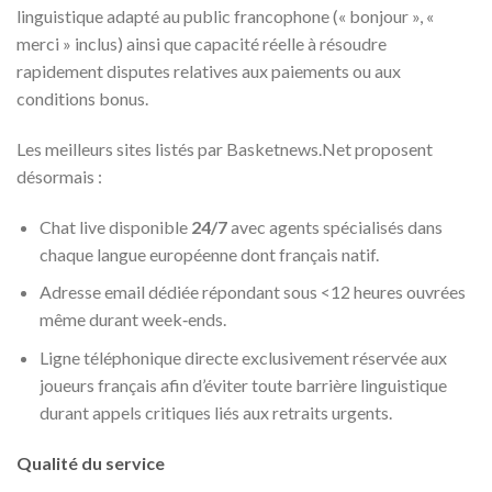
linguistique adapté au public francophone (« bonjour », «
merci » inclus) ainsi que capacité réelle à résoudre
rapidement disputes relatives aux paiements ou aux
conditions bonus.
Les meilleurs sites listés par Basketnews.Net proposent
désormais :
Chat live disponible
24/7
avec agents spécialisés dans
chaque langue européenne dont français natif.
Adresse email dédiée répondant sous <​12 heures ouvrées
même durant week‑ends.
Ligne téléphonique directe exclusivement réservée aux
joueurs français afin d’éviter toute barrière linguistique
durant appels critiques liés aux retraits urgents.
Qualité du service