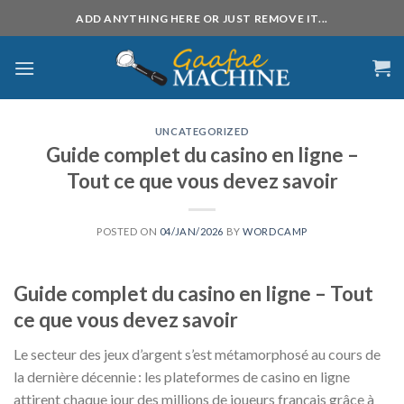
Skip
ADD ANYTHING HERE OR JUST REMOVE IT...
to
content
UNCATEGORIZED
Guide complet du casino en ligne –
Tout ce que vous devez savoir
POSTED ON
04/JAN/2026
BY
WORDCAMP
Guide complet du casino en ligne – Tout
ce que vous devez savoir
Le secteur des jeux d’argent s’est métamorphosé au cours de
la dernière décennie : les plateformes de casino en ligne
attirent chaque jour des millions de joueurs français grâce à