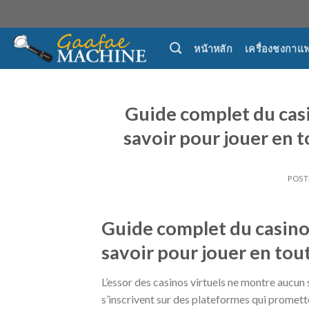
Skip
to
content
หน้าหลัก
เครื่องชงกาแ
Guide complet du casi
savoir pour jouer en t
POST
Guide complet du casino 
savoir pour jouer en tou
L’essor des casinos virtuels ne montre aucun 
s’inscrivent sur des plateformes qui promet