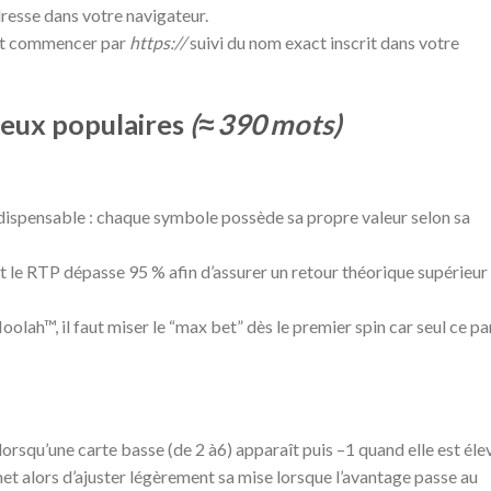
resse dans votre navigateur.
doit commencer par
https://
suivi du nom exact inscrit dans votre
jeux populaires
(≈ 390 mots)
dispensable : chaque symbole possède sa propre valeur selon sa
t le RTP dépasse 95 % afin d’assurer un retour théorique supérieur 
lah™, il faut miser le “max bet” dès le premier spin car seul ce pa
orsqu’une carte basse (de 2 à6) apparaît puis –1 quand elle est éle
et alors d’ajuster légèrement sa mise lorsque l’avantage passe au