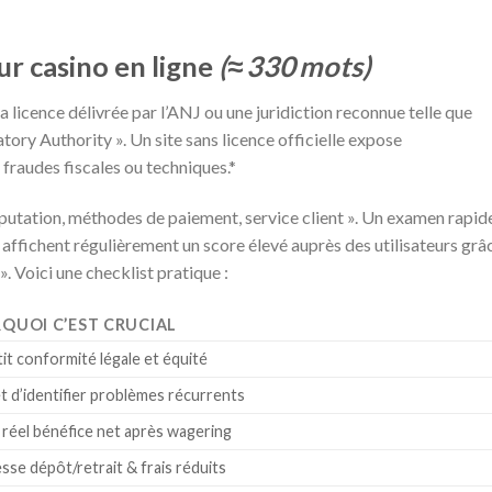
ur casino en ligne
(≈ 330 mots)
 la licence délivrée par l’ANJ ou une juridiction reconnue telle que
ry Authority ». Un site sans licence officielle expose
fraudes fiscales ou techniques.*
réputation, méthodes de paiement, service client ». Un examen rapid
ffichent régulièrement un score élevé auprès des utilisateurs grâ
. Voici une checklist pratique :
QUOI C’EST CRUCIAL
it conformité légale et équité
 d’identifier problèmes récurrents
 réel bénéfice net après wagering
sse dépôt/retrait & frais réduits