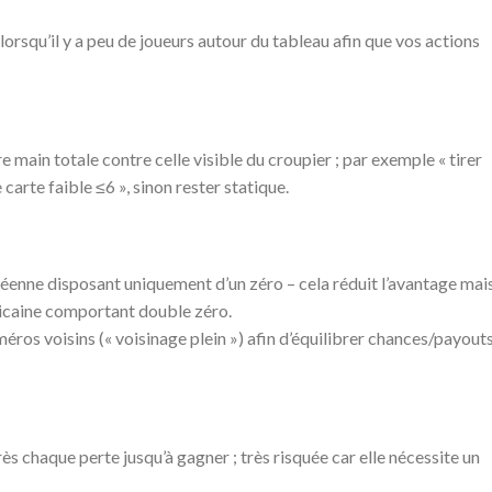
orsqu’il y a peu de joueurs autour du tableau afin que vos actions
 main totale contre celle visible du croupier ; par exemple « tirer
 carte faible ≤6 », sinon rester statique.
enne disposant uniquement d’un zéro – cela réduit l’avantage mai
ricaine comportant double zéro.
uméros voisins (« voisinage plein ») afin d’équilibrer chances/payout
s chaque perte jusqu’à gagner ; très risquée car elle nécessite un