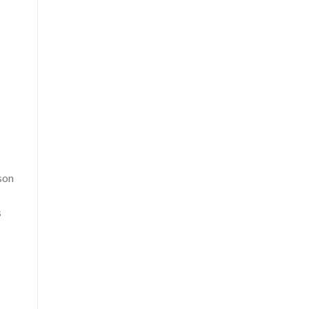
son
s