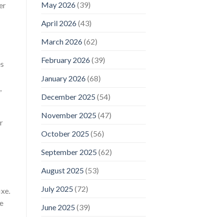
May 2026
(39)
er
April 2026
(43)
March 2026
(62)
February 2026
(39)
es
January 2026
(68)
,
December 2025
(54)
November 2025
(47)
r
October 2025
(56)
September 2025
(62)
August 2025
(53)
July 2025
(72)
ixe.
de
June 2025
(39)