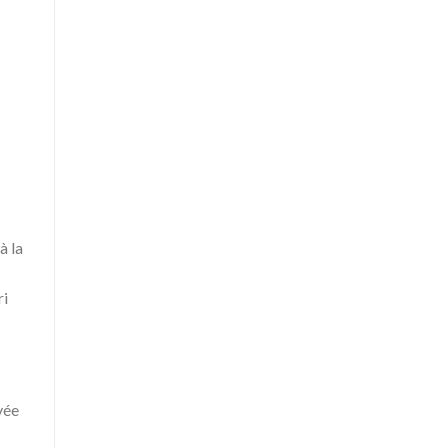
à la
ri
vée