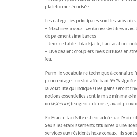
plateforme sécurisée.
Les catégories principales sont les suivantes 
– Machines à sous : centaines de titres avec 
de paiement simultanées ;
– Jeux de table : blackjack, baccarat ou roul
– Live dealer : croupiers réels diffusés en 
jeu.
Parmi le vocabulaire technique à connaître f
pourcentage – un slot affichant 96 % signifi
la volatilité qui indique si les gains seront
notions essentielles sont la mise minimale/m
un
wagering
(exigence de mise) avant pouvoir 
En France l’activité est encadrée par l’Autor
Seuls les établissements titulaires d’une lic
services aux résidents hexagonaux ; ils sont s