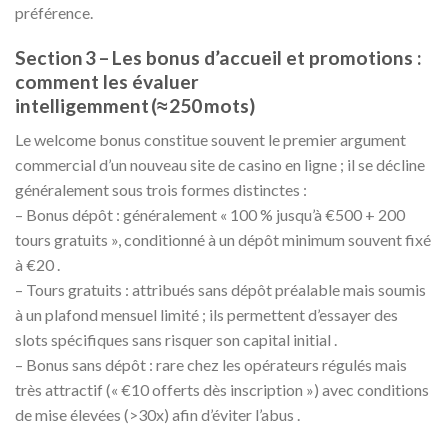
préférence.
Section 3 – Les bonus d’accueil et promotions :
comment les évaluer
intelligemment (≈ 250 mots)
Le welcome bonus constitue souvent le premier argument
commercial d’un nouveau site de casino en ligne ; il se décline
généralement sous trois formes distinctes :
– Bonus dépôt : généralement « 100 % jusqu’à €500 + 200
tours gratuits », conditionné à un dépôt minimum souvent fixé
à €20 .
– Tours gratuits : attribués sans dépôt préalable mais soumis
à un plafond mensuel limité ; ils permettent d’essayer des
slots spécifiques sans risquer son capital initial .
– Bonus sans dépôt : rare chez les opérateurs régulés mais
très attractif (« €10 offerts dès inscription ») avec conditions
de mise élevées (>30x) afin d’éviter l’abus .