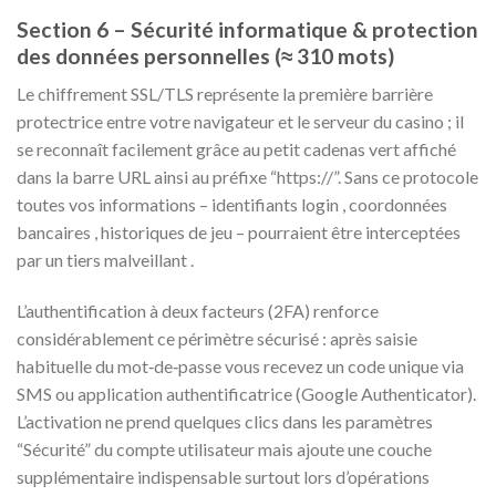
Section 6 – Sécurité informatique & protection
des données personnelles (≈ 310 mots)
Le chiffrement SSL/TLS représente la première barrière
protectrice entre votre navigateur et le serveur du casino ; il
se reconnaît facilement grâce au petit cadenas vert affiché
dans la barre URL ainsi au préfixe “https://”. Sans ce protocole
toutes vos informations – identifiants login , coordonnées
bancaires , historiques de jeu – pourraient être interceptées
par un tiers malveillant .
L’authentification à deux facteurs (2FA) renforce
considérablement ce périmètre sécurisé : après saisie
habituelle du mot‑de‑passe vous recevez un code unique via
SMS ou application authentificatrice (Google Authenticator).
L’activation ne prend quelques clics dans les paramètres
“Sécurité” du compte utilisateur mais ajoute une couche
supplémentaire indispensable surtout lors d’opérations