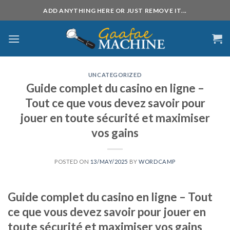
Skip
ADD ANYTHING HERE OR JUST REMOVE IT...
to
content
UNCATEGORIZED
Guide complet du casino en ligne –
Tout ce que vous devez savoir pour
jouer en toute sécurité et maximiser
vos gains
POSTED ON
13/MAY/2025
BY
WORDCAMP
Guide complet du casino en ligne – Tout
ce que vous devez savoir pour jouer en
toute sécurité et maximiser vos gains