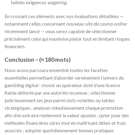
faibles exigences
wagering
.
En croisant ces éléments avec nos évaluations détaillées —
notamment celles concernant
nouveau site de casino online
récemment lancé — vous serez capable de sélectionner
précisément celui qui maximise plaisir tout en limitant risques
financiers.
Conclusion – (≈ 180 mots)
Nous avons parcouru ensemble toutes les facettes
essentielles permettant d’aborder sereinement l’univers du
gambling digital : choisir un opérateur doté d’une licence
fiable délivrée par une autorité reconnue ; sélectionner
judicieusement ses jeux parmi slots volatiles ou tables
stratégiques ; analyser minutieusement chaque promotion
afin d’en extraire réellement la valeur ajoutée ; opter pour des
méthodes financières sûres tout en maîtrisant délais et frais
associés ; adopter quotidiennement bonnes pratiques