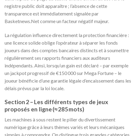
registre public doit apparaître ; l’absence de cette
transparence est immédiatement signalée par
Basketnews.Net comme un facteur négatif majeur.
La régulation influence directement la protection financière :
une licence solide oblige l’opérateur à séparer les fonds
joueurs dans des comptes bancaires distincts et à soumettre
régulièrement ses rapports financiers aux auditeurs
indépendants. Ainsi, lorsqu’un gain est déclaré – par exemple
un jackpot progressif de €150 000 sur Mega Fortune – le
joueur bénéficie d’une garantie légale d’encaissement dans les
délais prévus par la loi locale.
Section 2 – Les différents types de jeux
proposés en ligne (≈ 285 mots)
Les machines à sous restent le pilier du divertissement
numérique grâce à leurs thèmes variés et leurs mécaniques
simples à comprendre. On distingue trois grandes catégories