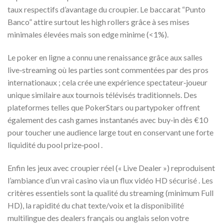
taux respectifs d’avantage du croupier. Le baccarat “Punto
Banco” attire surtout les high rollers grâce à ses mises
minimales élevées mais son edge minime (<1%).
Le poker en ligne a connu une renaissance grâce aux salles
live‑streaming où les parties sont commentées par des pros
internationaux ; cela crée une expérience spectateur‑joueur
unique similaire aux tournois télévisés traditionnels. Des
plateformes telles que PokerStars ou partypoker offrent
également des cash games instantanés avec buy‑in dès €10
pour toucher une audience large tout en conservant une forte
liquidité du pool prize‑pool .
Enfin les jeux avec croupier réel (« Live Dealer ») reproduisent
l’ambiance d’un vrai casino via un flux vidéo HD sécurisé . Les
critères essentiels sont la qualité du streaming (minimum Full
HD), la rapidité du chat texte/voix et la disponibilité
multilingue des dealers français ou anglais selon votre