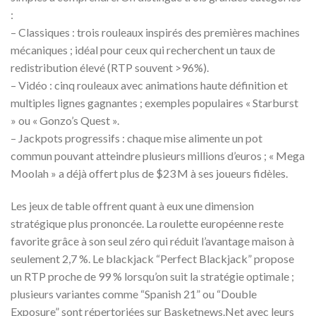
:
– Classiques : trois rouleaux inspirés des premières machines
mécaniques ; idéal pour ceux qui recherchent un taux de
redistribution élevé (RTP souvent >96%).
– Vidéo : cinq rouleaux avec animations haute définition et
multiples lignes gagnantes ; exemples populaires « Starburst
» ou « Gonzo’s Quest ».
– Jackpots progressifs : chaque mise alimente un pot
commun pouvant atteindre plusieurs millions d’euros ; « Mega
Moolah » a déjà offert plus de $23 M à ses joueurs fidèles.
Les jeux de table offrent quant à eux une dimension
stratégique plus prononcée. La roulette européenne reste
favorite grâce à son seul zéro qui réduit l’avantage maison à
seulement 2,7 %. Le blackjack “Perfect Blackjack” propose
un RTP proche de 99 % lorsqu’on suit la stratégie optimale ;
plusieurs variantes comme “Spanish 21” ou “Double
Exposure” sont répertoriées sur Basketnews.Net avec leurs