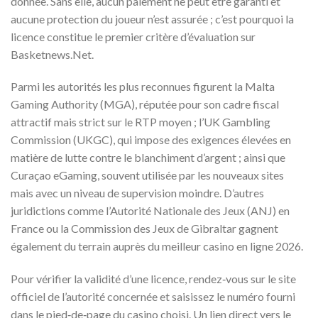
donnée. Sans elle, aucun paiement ne peut être garanti et
aucune protection du joueur n’est assurée ; c’est pourquoi la
licence constitue le premier critère d’évaluation sur
Basketnews.Net.
Parmi les autorités les plus reconnues figurent la Malta
Gaming Authority (MGA), réputée pour son cadre fiscal
attractif mais strict sur le RTP moyen ; l’UK Gambling
Commission (UKGC), qui impose des exigences élevées en
matière de lutte contre le blanchiment d’argent ; ainsi que
Curaçao eGaming, souvent utilisée par les nouveaux sites
mais avec un niveau de supervision moindre. D’autres
juridictions comme l’Autorité Nationale des Jeux (ANJ) en
France ou la Commission des Jeux de Gibraltar gagnent
également du terrain auprès du meilleur casino en ligne 2026.
Pour vérifier la validité d’une licence, rendez‑vous sur le site
officiel de l’autorité concernée et saisissez le numéro fourni
dans le pied‑de‑page du casino choisi. Un lien direct vers le