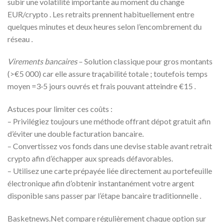
subir une volatilité importante au moment du change
EUR/crypto . Les retraits prennent habituellement entre
quelques minutes et deux heures selon l’encombrement du
réseau .
Virements bancaires
– Solution classique pour gros montants
(>€5 000) car elle assure traçabilité totale ; toutefois temps
moyen =3‑5 jours ouvrés et frais pouvant atteindre €15 .
Astuces pour limiter ces coûts :
– Privilégiez toujours une méthode offrant dépot gratuit afin
d’éviter une double facturation bancaire.
– Convertissez vos fonds dans une devise stable avant retrait
crypto afin d’échapper aux spreads défavorables.
– Utilisez une carte prépayée liée directement au portefeuille
électronique afin d’obtenir instantanément votre argent
disponible sans passer par l’étape bancaire traditionnelle .
Basketnews.Net compare régulièrement chaque option sur