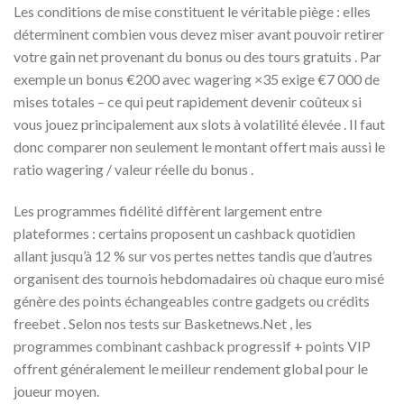
Les conditions de mise constituent le véritable piège : elles
déterminent combien vous devez miser avant pouvoir retirer
votre gain net provenant du bonus ou des tours gratuits . Par
exemple un bonus €200 avec wagering ×35 exige €7 000 de
mises totales – ce qui peut rapidement devenir coûteux si
vous jouez principalement aux slots à volatilité élevée . Il faut
donc comparer non seulement le montant offert mais aussi le
ratio wagering / valeur réelle du bonus .
Les programmes fidélité diffèrent largement entre
plateformes : certains proposent un cashback quotidien
allant jusqu’à 12 % sur vos pertes nettes tandis que d’autres
organisent des tournois hebdomadaires où chaque euro misé
génère des points échangeables contre gadgets ou crédits
freebet . Selon nos tests sur Basketnews.Net , les
programmes combinant cashback progressif + points VIP
offrent généralement le meilleur rendement global pour le
joueur moyen.