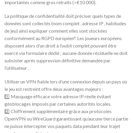
importantes comme gros retraits (>€10 000).
La politique de confidentialité doit préciser quels types de
données sont collectés (nom complet , adresse IP , habitudes
de jeu) ainsi expliquer comment elles sont stockées
conformément au RGPD européen*. Les joueurs européens
disposent alors d’un droit à l’oubli complet pouvant être
exercé via formulaire dédié ; aucune donnée résiduelle ne doit
subsister après suppression définitive demandée par
l’utilisateur .
Utiliser un VPN fiable lors d’une connexion depuis un pays où
le jeu est restreint offre deux avantages majeurs :
1️⃣ Masquage efficace votre adresse IP réelle évitant
géoblocages imposés par certaines autorités locales.
2️⃣ Chiffrement supplémentaire grâce aux protocoles
OpenVPN ou WireGuard garantissant qu’aucune tierce partie
ne puisse intercepter vos paquets data pendant leur trajet