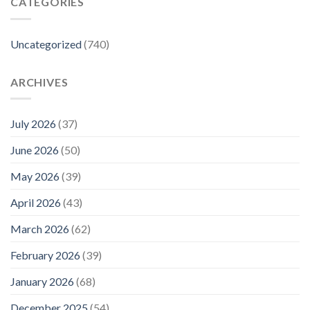
CATEGORIES
Uncategorized
(740)
ARCHIVES
July 2026
(37)
June 2026
(50)
May 2026
(39)
April 2026
(43)
March 2026
(62)
February 2026
(39)
January 2026
(68)
December 2025
(54)