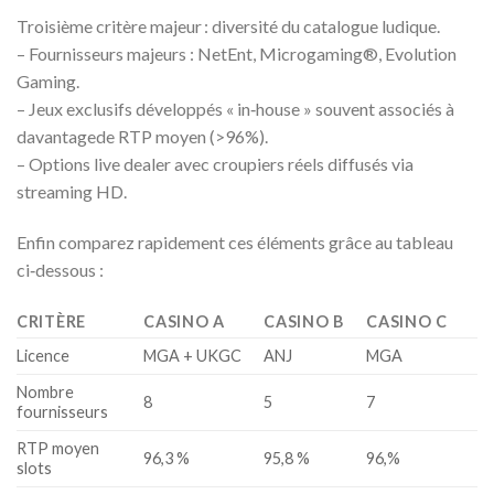
Troisième critère majeur : diversité du catalogue ludique.
– Fournisseurs majeurs : NetEnt, Microgaming®, Evolution
Gaming.
– Jeux exclusifs développés « in‑house » souvent associés à
davantagede RTP moyen (>96%).
– Options live dealer avec croupiers réels diffusés via
streaming HD.
Enfin comparez rapidement ces éléments grâce au tableau
ci‑dessous :
CRITÈRE
CASINO A
CASINO B
CASINO C
Licence
MGA + UKGC
ANJ
MGA
Nombre
8
5
7
fournisseurs
RTP moyen
96,3 %
95,8 %
96,%
slots