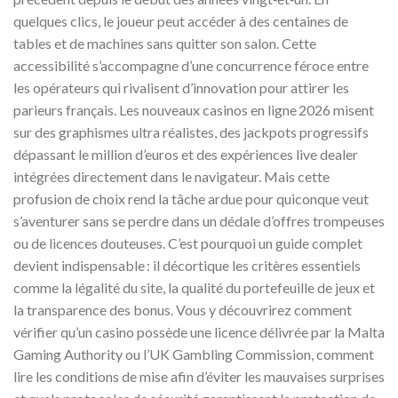
quelques clics, le joueur peut accéder à des centaines de
tables et de machines sans quitter son salon. Cette
accessibilité s’accompagne d’une concurrence féroce entre
les opérateurs qui rivalisent d’innovation pour attirer les
parieurs français. Les nouveaux casinos en ligne 2026 misent
sur des graphismes ultra réalistes, des jackpots progressifs
dépassant le million d’euros et des expériences live dealer
intégrées directement dans le navigateur. Mais cette
profusion de choix rend la tâche ardue pour quiconque veut
s’aventurer sans se perdre dans un dédale d’offres trompeuses
ou de licences douteuses. C’est pourquoi un guide complet
devient indispensable : il décortique les critères essentiels
comme la légalité du site, la qualité du portefeuille de jeux et
la transparence des bonus. Vous y découvrirez comment
vérifier qu’un casino possède une licence délivrée par la Malta
Gaming Authority ou l’UK Gambling Commission, comment
lire les conditions de mise afin d’éviter les mauvaises surprises