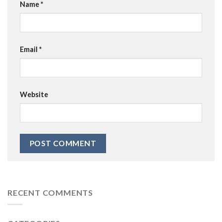
Name
*
Email
*
Website
RECENT COMMENTS