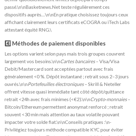
passé.\n\nBasketnews.Net teste régulièrement ces
dispositifs auprès…\n\nEn pratique choisissez toujours ceux
affichant clairement leurs certificats eCOGRA ou iTech Labs
attestant équité RNG.\
4️⃣ Méthodes de paiement disponibles
Les options varient selon pays mais trois groupes couvrent
largement vos besoins.\n\n
Cartes bancaires
– Visa/Visa
Debit/Mastercard sont acceptées partout avec frais
généralement <0 %. Dépôt instantané ; retrait sous 2–3 jours
ouvrés.\n\n
Portefeuilles électroniques
– Skrill & Neteller
offrent vitesse quasi immédiate tant côté dépôt/quittance
retrait <24h avec frais minimes (<€2).\n\n
Crypto‑monnaies
–
Bitcoin/Ethereum permettent anonymat renforcé ; retrait
souvent <30 min mais attention au taux volatile pouvant
impacter votre solde fiat.\n\nConseils pratiques :\n-
Privilégiez toujours méthode compatible KYC pour éviter