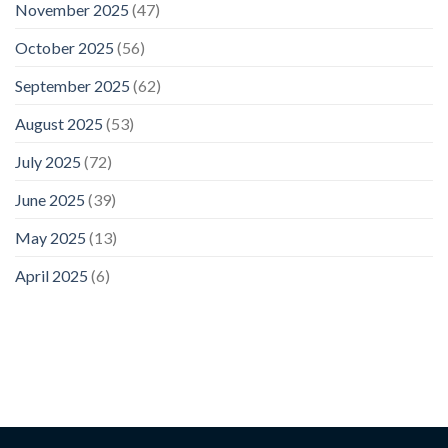
November 2025
(47)
October 2025
(56)
September 2025
(62)
August 2025
(53)
July 2025
(72)
June 2025
(39)
May 2025
(13)
April 2025
(6)