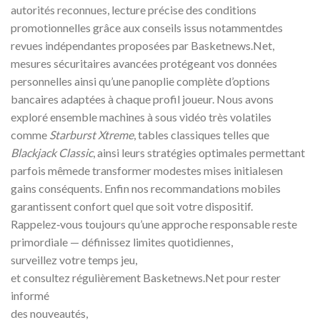
autorités reconnues, lecture précise des conditions
promotionnelles grâce aux conseils issus notammentdes
revues indépendantes proposées par Basketnews.Net,
mesures sécuritaires avancées protégeant vos données
personnelles ainsi qu’une panoplie complète d’options
bancaires adaptées à chaque profil joueur.​ Nous avons
exploré ensemble machines à sous vidéo très volatiles
comme
Starburst Xtreme
, tables classiques telles que
Blackjack Classic
, ainsi leurs stratégies optimales permettant
parfois mêmede transformer modestes mises initiales​en
gains conséquents.​ Enfin nos recommandations mobiles
garantissent confort quel que soit votre dispositif.​
Rappelez‑vous toujours qu’une approche responsable reste
primordiale — définissez limites quotidiennes,
surveillez votre temps jeu,
et consultez régulièrement Basketnews.Net pour rester
informé
des nouveautés,