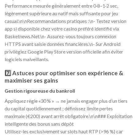
Performance mesurée généralement entre 0·8–1·2 sec,
légèrement supérieure au natif mais suffisante pour jeu
casual.\n\nRecommandations pratiques :\n- Testez version
app si disponible chez votre casino préféré identifié via
Basketnews.Net.\n- Assurez-vous toujours connexion
HTTPS avant saisie données financières.\n- Sur Android
privilégiez Google Play Store version officielle afin éviter
logiciels malveillants.
7️⃣ Astuces pour optimiser son expérience &
maximiser ses gains
Gestion rigoureuse du bankroll
Appliquez règle «30 % » → ne jamais engager plus d’un tiers
du capital quotidiennement ; définissez limite pertes
maximale (€200) avant arrêt obligatoire.\n\n### Exploitation
intelligente des bonus sans dépôt
Utilisez-les exclusivement sur slots haut RTP (>96 %) car