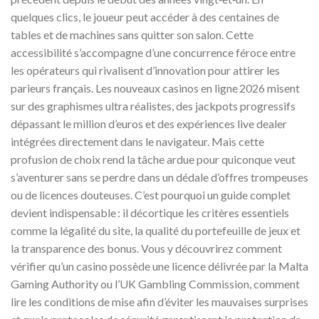
quelques clics, le joueur peut accéder à des centaines de
tables et de machines sans quitter son salon. Cette
accessibilité s’accompagne d’une concurrence féroce entre
les opérateurs qui rivalisent d’innovation pour attirer les
parieurs français. Les nouveaux casinos en ligne 2026 misent
sur des graphismes ultra réalistes, des jackpots progressifs
dépassant le million d’euros et des expériences live dealer
intégrées directement dans le navigateur. Mais cette
profusion de choix rend la tâche ardue pour quiconque veut
s’aventurer sans se perdre dans un dédale d’offres trompeuses
ou de licences douteuses. C’est pourquoi un guide complet
devient indispensable : il décortique les critères essentiels
comme la légalité du site, la qualité du portefeuille de jeux et
la transparence des bonus. Vous y découvrirez comment
vérifier qu’un casino possède une licence délivrée par la Malta
Gaming Authority ou l’UK Gambling Commission, comment
lire les conditions de mise afin d’éviter les mauvaises surprises