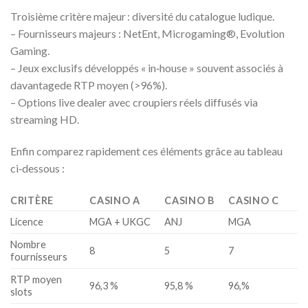
Troisième critère majeur : diversité du catalogue ludique.
– Fournisseurs majeurs : NetEnt, Microgaming®, Evolution
Gaming.
– Jeux exclusifs développés « in‑house » souvent associés à
davantagede RTP moyen (>96%).
– Options live dealer avec croupiers réels diffusés via
streaming HD.
Enfin comparez rapidement ces éléments grâce au tableau
ci‑dessous :
CRITÈRE
CASINO A
CASINO B
CASINO C
Licence
MGA + UKGC
ANJ
MGA
Nombre
8
5
7
fournisseurs
RTP moyen
96,3 %
95,8 %
96,%
slots