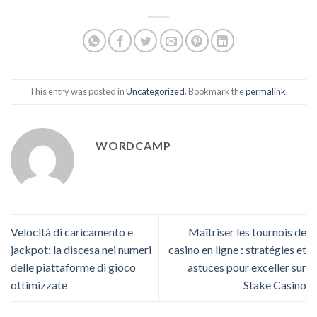
This entry was posted in
Uncategorized
. Bookmark the
permalink
.
WORDCAMP
Velocità di caricamento e
Maîtriser les tournois de
jackpot: la discesa nei numeri
casino en ligne : stratégies et
delle piattaforme di gioco
astuces pour exceller sur
ottimizzate
Stake Casino