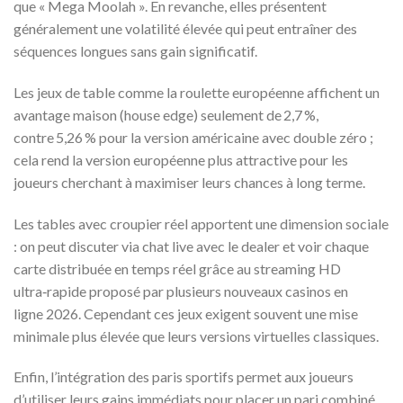
que « Mega Moolah ». En revanche, elles présentent
généralement une volatilité élevée qui peut entraîner des
séquences longues sans gain significatif.
Les jeux de table comme la roulette européenne affichent un
avantage maison (house edge) seulement de 2,7 %,
contre 5,26 % pour la version américaine avec double zéro ;
cela rend la version européenne plus attractive pour les
joueurs cherchant à maximiser leurs chances à long terme.
Les tables avec croupier réel apportent une dimension sociale
: on peut discuter via chat live avec le dealer et voir chaque
carte distribuée en temps réel grâce au streaming HD
ultra‑rapide proposé par plusieurs nouveaux casinos en
ligne 2026. Cependant ces jeux exigent souvent une mise
minimale plus élevée que leurs versions virtuelles classiques.
Enfin, l’intégration des paris sportifs permet aux joueurs
d’utiliser leurs gains immédiats pour placer un pari combiné