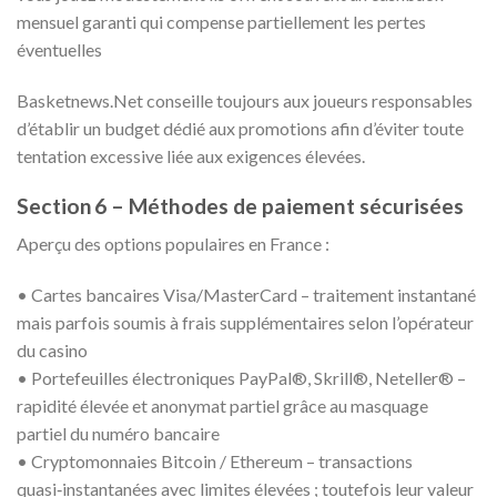
mensuel garanti qui compense partiellement les pertes
éventuelles
Basketnews.Net conseille toujours aux joueurs responsables
d’établir un budget dédié aux promotions afin d’éviter toute
tentation excessive liée aux exigences élevées.
Section 6 – Méthodes de paiement sécurisées
Aperçu des options populaires en France :
• Cartes bancaires Visa/MasterCard – traitement instantané
mais parfois soumis à frais supplémentaires selon l’opérateur
du casino
• Portefeuilles électroniques PayPal®, Skrill®, Neteller® –
rapidité élevée et anonymat partiel grâce au masquage
partiel du numéro bancaire
• Cryptomonnaies Bitcoin / Ethereum – transactions
quasi‑instantanées avec limites élevées ; toutefois leur valeur