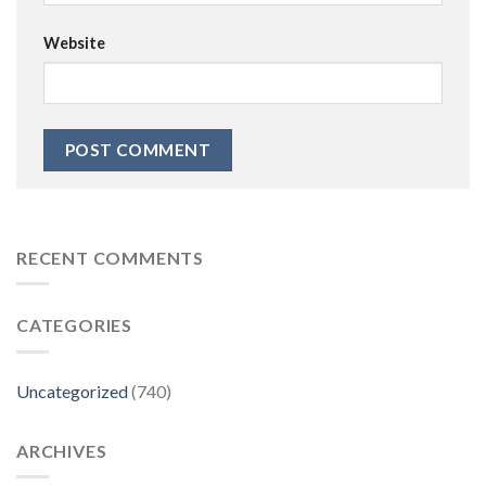
Website
RECENT COMMENTS
CATEGORIES
Uncategorized
(740)
ARCHIVES