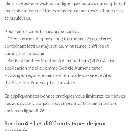
illicites. Basketnews.Net souligne que les sites qui simplifient
excessivement ces étapes peuvent cacher des pratiques peu
scrupuleuses.
Pour renforcer votre propre sécurité :
– Créez un mot‑de‑passe long (au moins 12 caractères)
combinant lettres majuscules, minuscules, chiffres et
caractères spéciaux
– Activez l’authentification à deux facteurs (2FA) via une
application mobile comme Google Authenticator
– Changez régulièrement votre mot‑de‑passe et évitez
d’utiliser le même sur plusieurs sites
En appliquant ces bonnes pratiques vous limiterez les risques
liés aux cyber‑attaques tout en profitant sereinement du
casino en ligne 2026.
Section 4 – Les différents types de jeux
proposés