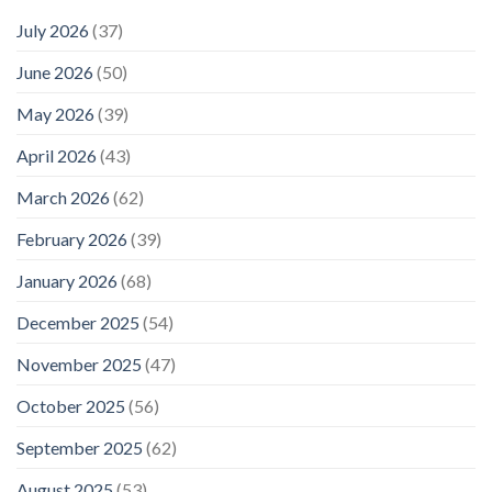
July 2026
(37)
June 2026
(50)
May 2026
(39)
April 2026
(43)
March 2026
(62)
February 2026
(39)
January 2026
(68)
December 2025
(54)
November 2025
(47)
October 2025
(56)
September 2025
(62)
August 2025
(53)