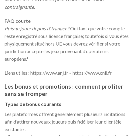
contraignante.
FAQ courte
Puis-je jouer depuis l’étranger ?
Oui tant que votre compte
reste enregistré sous licence française; toutefois si vous êtes
physiquement situé hors UE vous devrez vérifier si votre
juridiction accepte les jeux provenant d’opérateurs
européens.*
Liens utiles : https://www.anj.fr – https://www.cnil.fr
Les bonus et promotions : comment profiter
sans se tromper
Types de bonus courants
Les plateformes offrent généralement plusieurs incitations
afin d’attirer nouveaux joueurs puis fidéliser leur clientèle
existante :