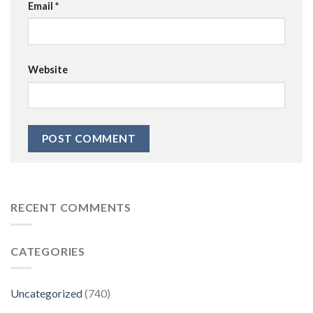
Email
*
Website
RECENT COMMENTS
CATEGORIES
Uncategorized
(740)