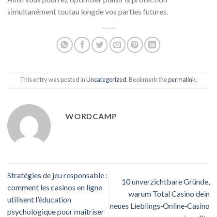
simultanément toutau long​de vos parties futures.​
This entry was posted in
Uncategorized
. Bookmark the
permalink
.
WORDCAMP
Stratégies de jeu responsable :
10 unverzichtbare Gründe,
comment les casinos en ligne
warum Total Casino dein
utilisent l’éducation
neues Lieblings‑Online‑Casino
psychologique pour maîtriser