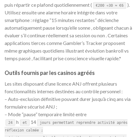
puis répartir ce plafond quotidiennement (
).
€200 ÷30 ≈ €6
Utilisez ensuite une alarme horaire intégrée dans votre
smartphone : réglage “15 minutes restantes” déclenche
automatiquement pause lorsqu’elle sonne , obligeant chacun à
évaluer s’il continue réellement sa session ou non . Certaines
applications tierces comme Gambler’s Tracker proposent
même graphiques quotidiens illustrant évolution bankroll vs
temps passé , facilitant prise conscience visuelle rapide.*
Outils fournis par les casinos agréés
Les sites disposant d’une licence ANJ offrent plusieurs
fonctionnalités internes destinées au contrôle personnel :
– Auto-exclusion définitive pouvant durer jusqu’à cinq ans via
formulaire sécurisé ANJ ;
– Mode “pause” temporaire limité entre
h
14
24
et
jours permettant reprendre activité après
réflexion calmée ;