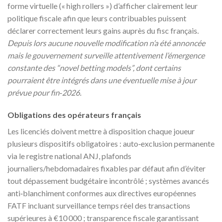
forme virtuelle (« high rollers ») d’afficher clairement leur
politique fiscale afin que leurs contribuables puissent
déclarer correctement leurs gains auprès du fisc français.
Depuis lors aucune nouvelle modification n’a été annoncée
mais le gouvernement surveille attentivement l’émergence
constante des “novel betting models”, dont certains
pourraient être intégrés dans une éventuelle mise à jour
prévue pour fin‑2026.
Obligations des opérateurs français
Les licenciés doivent mettre à disposition chaque joueur
plusieurs dispositifs obligatoires : auto‑exclusion permanente
via le registre national ANJ, plafonds
journaliers/hebdomadaires fixables par défaut afin d’éviter
tout dépassement budgétaire incontrôlé ; systèmes avancés
anti‑blanchiment conformes aux directives européennes
FATF incluant surveillance temps réel des transactions
supérieures à €10 000 ; transparence fiscale garantissant