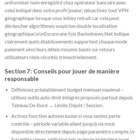
uniformiser nom enregistré chez opérateur bancaire avec
celui indiqué dans votre profil joueur; désactivez tout VPN
géographique lorsque vous initiez retrait car cela peut
déclencher algorithmes suspicion double localisation
géographique.\n\nEncore une fois Basketnews.Net indique
clairement quels établissements supportent chaque mode
paiement ainsi leurs délais moyens basés sur retours
utilisateurs réels récoltés trimestriellement.
Section 7 : Conseils pour jouer de manière
responsable
Définissez préalablement budget mensuel maximal ­–
utilisez outils auto‑limit intégrés proposés partout depuis
Tableau De Bord → Limite Dépôt / Session .
Activez fonction auto­exclusion si vous sentez perte
contrôle ­– période variable allant jusqu’à six mois
disponible directement depuis page paramètre compte.
\n
Surveillez signes addiction tels qu’envie irrégulière jouer