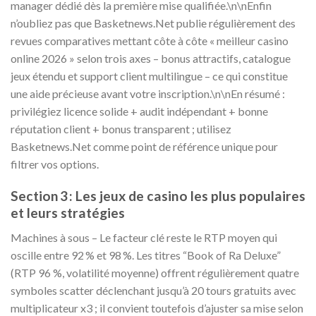
manager dédié dès la première mise qualifiée.\n\nEnfin
n’oubliez pas que Basketnews.Net publie régulièrement des
revues comparatives mettant côte à côte « meilleur casino
online 2026 » selon trois axes – bonus attractifs, catalogue
jeux étendu et support client multilingue – ce qui constitue
une aide précieuse avant votre inscription.\n\nEn résumé :
privilégiez licence solide + audit indépendant + bonne
réputation client + bonus transparent ; utilisez
Basketnews.Net comme point de référence unique pour
filtrer vos options.
Section 3 : Les jeux de casino les plus populaires
et leurs stratégies
Machines à sous – Le facteur clé reste le RTP moyen qui
oscille entre 92 % et 98 %. Les titres “Book of Ra Deluxe”
(RTP 96 %, volatilité moyenne) offrent régulièrement quatre
symboles scatter déclenchant jusqu’à 20 tours gratuits avec
multiplicateur x3 ; il convient toutefois d’ajuster sa mise selon