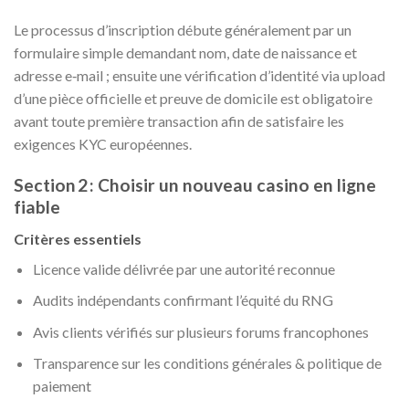
Le processus d’inscription débute généralement par un
formulaire simple demandant nom, date de naissance et
adresse e‑mail ; ensuite une vérification d’identité via upload
d’une pièce officielle et preuve de domicile est obligatoire
avant toute première transaction afin de satisfaire les
exigences KYC européennes.
Section 2 : Choisir un nouveau casino en ligne
fiable
Critères essentiels
Licence valide délivrée par une autorité reconnue
Audits indépendants confirmant l’équité du RNG
Avis clients vérifiés sur plusieurs forums francophones
Transparence sur les conditions générales & politique de
paiement