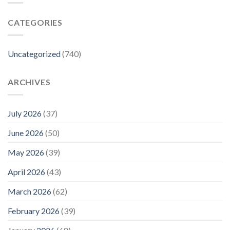
CATEGORIES
Uncategorized
(740)
ARCHIVES
July 2026
(37)
June 2026
(50)
May 2026
(39)
April 2026
(43)
March 2026
(62)
February 2026
(39)