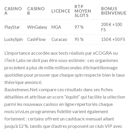
RTP
CASINO
CASINO
BONUS
LICENCE
MOYEN
A
B
BIENVENUE
SLOTS
200 € +100
PlayStar
WinGalaxy
MGA
97 %
FS
LuckySpin
CashFlow
Curacao
95 %
150 € +50 FS
L’importance accordée aux tests réalisés par eCOGRA ou
iTech Labs ne doit pas être sous‑estimée : ces organismes
procèdent à plus de mille millisecondes d’échantillonnage
quotidien pour prouver que chaque spin respecte bien le taux
théorique annoncé.
Basketnews.Net compare ces résultats dans ses fiches
détaillées et attribue un score “équité” qui facilite la sélection
parmi les nouveaux casinos en ligne répertoriés chaque
mois.\n\nLes programmes fidélité varient également
fortement : certains offrent un cashback mensuel allant
jusqu’à 12 %, tandis que d’autres proposent un club VIP avec