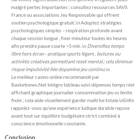
malgré pertes importantes ; consultez ressources SAVS
France ou associations Jeu Responsable qui offrent
soutien psychologique gratuit.
\n
Adoptez stratégies
psychologiques simples ­– respiration profonde avant
chaque session longue , fixer minuteur toutes les heures
afin prendre pause courte >5 min .\n
Diversifiez temps
libre hors écran ‑ pratique sports légers , lectures ou
activités créatives permettant reset mental.; cela diminue
risque impulsivité liée dopamine jeu continu.
\n
Le meilleur casino online recommandé par
Basketnews.Net intègre tableau suivi dépenses temps réel
affichant graphique journalier consommation jeu vs limite
fixée ; cela aide visuellement garder maîtrise totale.\nEnfin
rappelez-vous qu’une expérience ludique durable repose
avant tout sur équilibre budgétaire strict combiné à
conscience émotionnelle constante.
Conclusion