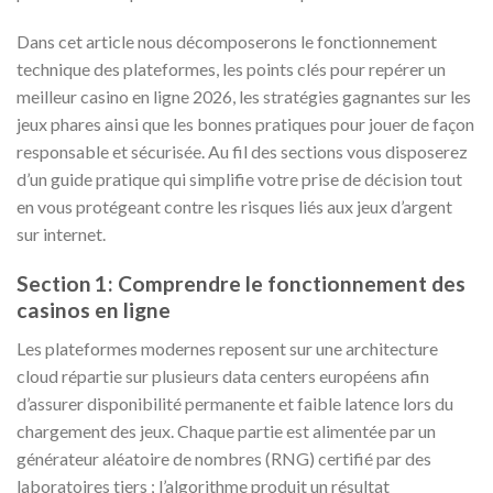
Dans cet article nous décomposerons le fonctionnement
technique des plateformes, les points clés pour repérer un
meilleur casino en ligne 2026, les stratégies gagnantes sur les
jeux phares ainsi que les bonnes pratiques pour jouer de façon
responsable et sécurisée. Au fil des sections vous disposerez
d’un guide pratique qui simplifie votre prise de décision tout
en vous protégeant contre les risques liés aux jeux d’argent
sur internet.
Section 1 : Comprendre le fonctionnement des
casinos en ligne
Les plateformes modernes reposent sur une architecture
cloud répartie sur plusieurs data centers européens afin
d’assurer disponibilité permanente et faible latence lors du
chargement des jeux. Chaque partie est alimentée par un
générateur aléatoire de nombres (RNG) certifié par des
laboratoires tiers ; l’algorithme produit un résultat