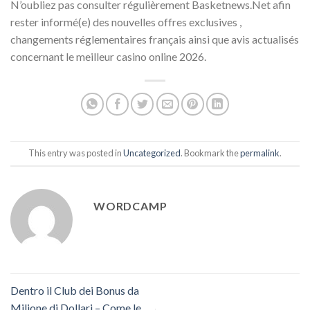
N’oubliez pas consulter régulièrement Basketnews.Net afin
rester informé(e) des nouvelles offres exclusives ,
changements réglementaires français ainsi que avis actualisés
concernant le meilleur casino online 2026.
This entry was posted in
Uncategorized
. Bookmark the
permalink
.
WORDCAMP
Dentro il Club dei Bonus da
Milione di Dollari – Come le