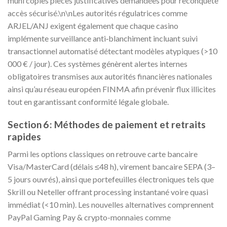
muni copies pièces justificatives demandées pour reconquête
accès sécurisé.\n\nLes autorités régulatrices comme
ARJEL/ANJ exigent également que chaque casino
implémente surveillance anti‑blanchiment incluant suivi
transactionnel automatisé détectant modèles atypiques (>10
000 € / jour). Ces systèmes génèrent alertes internes
obligatoires transmises aux autorités financières nationales
ainsi qu’au réseau européen FINMA afin prévenir flux illicites
tout en garantissant conformité légale globale.
Section 6 : Méthodes de paiement et retraits
rapides
Parmi les options classiques on retrouve carte bancaire
Visa/MasterCard (délais ≤48 h), virement bancaire SEPA (3–
5 jours ouvrés), ainsi que portefeuilles électroniques tels que
Skrill ou Neteller offrant processing instantané voire quasi
immédiat (<10 min). Les nouvelles alternatives comprennent
PayPal Gaming Pay & crypto-monnaies comme