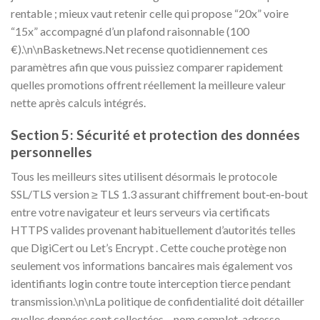
rentable ; mieux vaut retenir celle qui propose “20x” voire
“15x” accompagné d’un plafond raisonnable (
100
€).\n\nBasketnews.Net recense quotidiennement ces
paramètres afin que vous puissiez comparer rapidement
quelles promotions offrent réellement la meilleure valeur
nette après calculs intégrés.
Section 5 : Sécurité et protection des données
personnelles
Tous les meilleurs sites utilisent désormais le protocole
SSL/TLS version ≥ TLS 1.​3 assurant chiffrement bout‑en‑bout
entre votre navigateur et leurs serveurs via certificats
HTTPS valides provenant habituellement d’autorités telles
que DigiCert ou Let’s Encrypt . Cette couche protège non
seulement vos informations bancaires mais également vos
identifiants login contre toute interception tierce pendant
transmission.\n\nLa politique de confidentialité doit détailler
quelles données sont collectées – nom complet, adresse