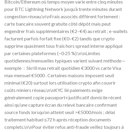
Bitcoin/Ethereum où temps moyen varie entre cinq minutes
pour BTC Lightning Network jusqu’à trente minutes durant
congestion réseau.\n\nFrais associés diffèrent fortement :
carte bancaire souvent gratuite côté dépôt mais peut
engendrer frais supplémentaires (€2–€4) au retrait ; e-wallets
facturent parfois forfait fixe (€0–€2) tandis que crypto
supprime quasiment tous frais hors spread interne appliqué
par certaines plateformes (~0·25 %).\n\nLimites
quotidiennes/mensuelles typiques varient suivant méthode —
exemple ：Skrill max retrait quotidien €3000 vs carte Visa
max mensuel €5000 . Certaines maisons imposent seuil
minimal (€20) surtout lors utilisation crypto afin couvrir
coûts miniers réseau.\n\nKYC lié paiements exige
généralement copie passeport+justificatif domicile récent
ainsi qu’une capture écran du relevé bancaire confirmant
source fonds lorsqu’on atteint seuil >€5000/mois ; délai
traitement habituel ≤72 h après réception documents
complets.\n\nPour éviter refus anti‑fraude veillez toujours à