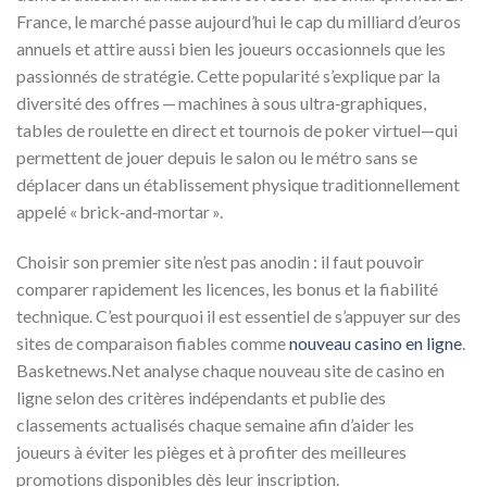
France, le marché passe aujourd’hui le cap du milliard d’euros
annuels et attire aussi bien les joueurs occasionnels que les
passionnés de stratégie. Cette popularité s’explique par la
diversité des offres — machines à sous ultra‑graphiques,
tables de roulette en direct et tournois de poker virtuel—qui
permettent de jouer depuis le salon ou le métro sans se
déplacer dans un établissement physique traditionnellement
appelé « brick‑and‑mortar ».
Choisir son premier site n’est pas anodin : il faut pouvoir
comparer rapidement les licences, les bonus et la fiabilité
technique. C’est pourquoi il est essentiel de s’appuyer sur des
sites de comparaison fiables comme
nouveau casino en ligne
.
Basketnews.Net analyse chaque nouveau site de casino en
ligne selon des critères indépendants et publie des
classements actualisés chaque semaine afin d’aider les
joueurs à éviter les pièges et à profiter des meilleures
promotions disponibles dès leur inscription.