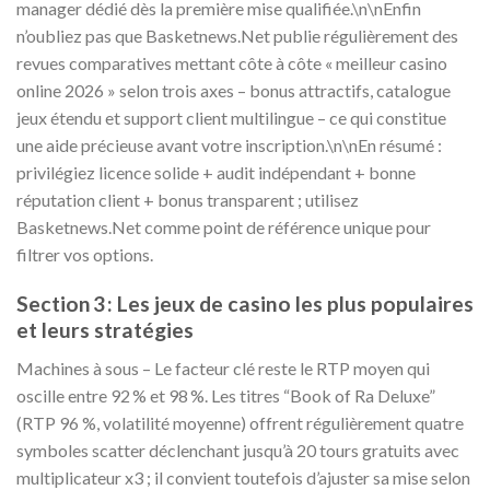
manager dédié dès la première mise qualifiée.\n\nEnfin
n’oubliez pas que Basketnews.Net publie régulièrement des
revues comparatives mettant côte à côte « meilleur casino
online 2026 » selon trois axes – bonus attractifs, catalogue
jeux étendu et support client multilingue – ce qui constitue
une aide précieuse avant votre inscription.\n\nEn résumé :
privilégiez licence solide + audit indépendant + bonne
réputation client + bonus transparent ; utilisez
Basketnews.Net comme point de référence unique pour
filtrer vos options.
Section 3 : Les jeux de casino les plus populaires
et leurs stratégies
Machines à sous – Le facteur clé reste le RTP moyen qui
oscille entre 92 % et 98 %. Les titres “Book of Ra Deluxe”
(RTP 96 %, volatilité moyenne) offrent régulièrement quatre
symboles scatter déclenchant jusqu’à 20 tours gratuits avec
multiplicateur x3 ; il convient toutefois d’ajuster sa mise selon