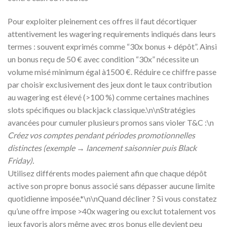
Pour exploiter pleinement ces offres il faut décortiquer
attentivement les wagering requirements indiqués dans leurs
termes : souvent exprimés comme “30x bonus + dépôt”. Ainsi
un bonus reçu de 50 € avec condition “30x” nécessite un
volume misé minimum égal à​1500 €. Réduire ce chiffre passe
par choisir exclusivement des jeux dont le taux contribution
au wagering est élevé (>100 %) comme certaines machines
slots spécifiques ou blackjack classique.\n\nStratégies
avancées pour cumuler plusieurs promos sans violer T&C :\n
Créez vos comptes pendant périodes promotionnelles
distinctes (exemple → lancement saisonnier puis Black
Friday).
Utilisez différents modes paiement afin que chaque dépôt
active son propre bonus associé sans dépasser aucune limite
quotidienne imposée.*\n\nQuand décliner ? Si vous constatez
qu’une offre impose >40x wagering ou exclut totalement vos
jeux favoris alors même avec gros bonus elle devient peu