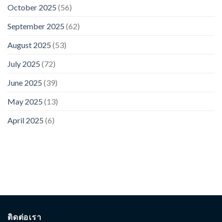
October 2025
(56)
September 2025
(62)
August 2025
(53)
July 2025
(72)
June 2025
(39)
May 2025
(13)
April 2025
(6)
ติดต่อเรา