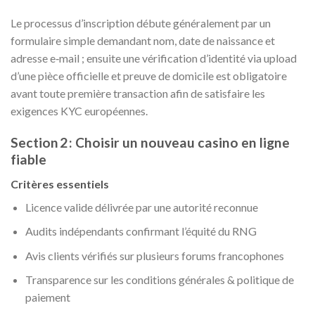
Le processus d’inscription débute généralement par un
formulaire simple demandant nom, date de naissance et
adresse e‑mail ; ensuite une vérification d’identité via upload
d’une pièce officielle et preuve de domicile est obligatoire
avant toute première transaction afin de satisfaire les
exigences KYC européennes.
Section 2 : Choisir un nouveau casino en ligne
fiable
Critères essentiels
Licence valide délivrée par une autorité reconnue
Audits indépendants confirmant l’équité du RNG
Avis clients vérifiés sur plusieurs forums francophones
Transparence sur les conditions générales & politique de
paiement