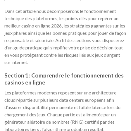
Dans cet article nous décomposerons le fonctionnement
technique des plateformes, les points clés pour repérer un
meilleur casino en ligne 2026, les stratégies gagnantes sur les
jeux phares ainsi que les bonnes pratiques pour jouer de façon
responsable et sécurisée. Au fil des sections vous disposerez
d’un guide pratique qui simplifie votre prise de décision tout
en vous protégeant contre les risques liés aux jeux d’argent
sur internet.
Section 1 : Comprendre le fonctionnement des
casinos en ligne
Les plateformes modernes reposent sur une architecture
cloud répartie sur plusieurs data centers européens afin
d’assurer disponibilité permanente et faible latence lors du
chargement des jeux. Chaque partie est alimentée par un
générateur aléatoire de nombres (RNG) certifié par des
laboratoires tiers ; l’algorithme produit un résultat