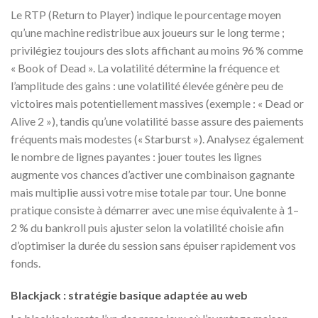
Le RTP (Return to Player) indique le pourcentage moyen
qu’une machine redistribue aux joueurs sur le long terme ;
privilégiez toujours des slots affichant au moins 96 % comme
« Book of Dead ». La volatilité détermine la fréquence et
l’amplitude des gains : une volatilité élevée génère peu de
victoires mais potentiellement massives (exemple : « Dead or
Alive 2 »), tandis qu’une volatilité basse assure des paiements
fréquents mais modestes (« Starburst »). Analysez également
le nombre de lignes payantes : jouer toutes les lignes
augmente vos chances d’activer une combinaison gagnante
mais multiplie aussi votre mise totale par tour. Une bonne
pratique consiste à démarrer avec une mise équivalente à 1–
2 % du bankroll puis ajuster selon la volatilité choisie afin
d’optimiser la durée du session sans épuiser rapidement vos
fonds.
Blackjack : stratégie basique adaptée au web