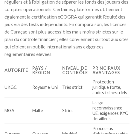
réguliers et à l’obligation de séparer les fonds des joueurs des
comptes opérationnels. Certaines plateformes obtiennent
également la certification eCOGRA qui garantit l’équité des
jeux via des tests indépendants. En comparaison, les licences
de Curaçao sont plus accessibles mais moins strictes sur le
plan du contrôle financier ; elles conviennent surtout aux sites
qui ciblent un public international sans exigences
réglementaires élevées.
PAYS /
NIVEAU DE
PRINCIPAUX
AUTORITÉ
RÉGION
CONTRÔLE
AVANTAGES
Protection
UKGC
Royaume‑Uni
Très strict
juridique forte,
audits trimestriels
Large
reconnaissance
MGA
Malte
Strict
UE, exigences KYC
détaillées
Processus
Curacao
Curaçao
Modéré
d’obtention rapide,