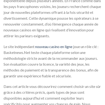
exponentielle depuis plusieurs années. En France comme dans
les pays francophones voisins, les joueurs recherchent chaque
jour de nouvelles plateformes offrant à la fois sécurité et
divertissement. Cette dynamique pousse les opérateurs à se
renouveler constamment, d’où l’émergence chaque année de
nouveaux casinos en ligne qui rivalisent d’innovation pour
attirer les parieurs exigeants.
Le site indépendant
nouveau casino en ligne
joue un rôle clé :
Basketnews.Net teste chaque plateforme selon une
méthodologie stricte avant de la recommander aux joueurs.
Son évaluation couvre la licence, la variété des jeux, les
méthodes de paiement et la transparence des bonus, afin de
garantir une expérience fiable et sécurisée.
Dans cet article vous découvrirez comment choisir un site sûr
grâce à des critères précis, quels types de jeux sont
disponibles aujourd’hui et comment exploiter leurs
spécificités pour augmenter vos chances de gain. Nous