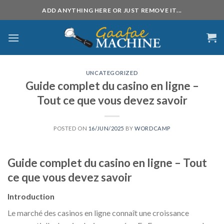
Skip
ADD ANYTHING HERE OR JUST REMOVE IT...
to
content
UNCATEGORIZED
Guide complet du casino en ligne –
Tout ce que vous devez savoir
POSTED ON
16/JUN/2025
BY
WORDCAMP
Guide complet du casino en ligne – Tout
ce que vous devez savoir
Introduction
Le marché des casinos en ligne connaît une croissance