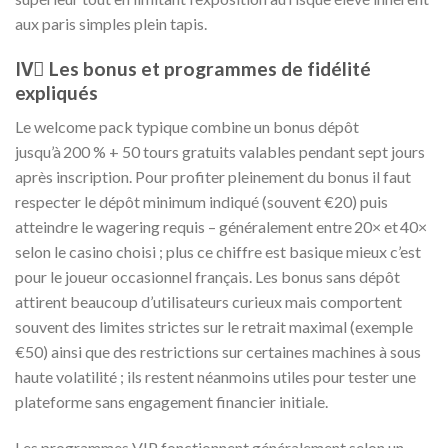
aux paris simples plein tapis.
IV️⃣ Les bonus et programmes de fidélité
expliqués
Le welcome pack typique combine un bonus dépôt
jusqu’à 200 % + 50 tours gratuits valables pendant sept jours
après inscription. Pour profiter pleinement du bonus il faut
respecter le dépôt minimum indiqué (souvent €20) puis
atteindre le wagering requis – généralement entre 20× et 40×
selon le casino choisi ; plus ce chiffre est basique mieux c’est
pour le joueur occasionnel français. Les bonus sans dépôt
attirent beaucoup d’utilisateurs curieux mais comportent
souvent des limites strictes sur le retrait maximal (exemple
€50) ainsi que des restrictions sur certaines machines à sous
haute volatilité ; ils restent néanmoins utiles pour tester une
plateforme sans engagement financier initiale.
Les programmes VIP fonctionnent généralement selon un