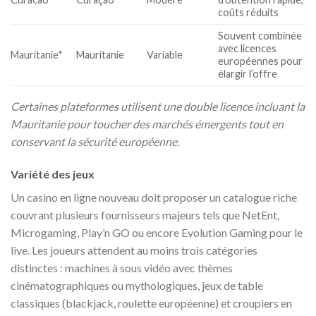
coûts réduits
Souvent combinée
avec licences
Mauritanie*
Mauritanie
Variable
européennes pour
élargir l’offre
Certaines plateformes utilisent une double licence incluant la
Mauritanie pour toucher des marchés émergents tout en
conservant la sécurité européenne.
Variété des jeux
Un casino en ligne nouveau doit proposer un catalogue riche
couvrant plusieurs fournisseurs majeurs tels que NetEnt,
Microgaming, Play’n GO ou encore Evolution Gaming pour le
live. Les joueurs attendent au moins trois catégories
distinctes : machines à sous vidéo avec thèmes
cinématographiques ou mythologiques, jeux de table
classiques (blackjack, roulette européenne) et croupiers en