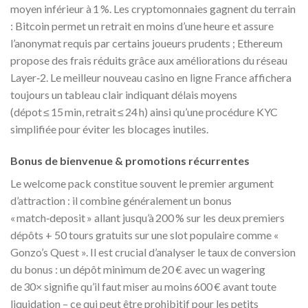
moyen inférieur à 1 %. Les cryptomonnaies gagnent du terrain
: Bitcoin permet un retrait en moins d’une heure et assure
l’anonymat requis par certains joueurs prudents ; Ethereum
propose des frais réduits grâce aux améliorations du réseau
Layer‑2. Le meilleur nouveau casino en ligne France affichera
toujours un tableau clair indiquant délais moyens
(dépot ≤ 15 min, retrait ≤ 24 h) ainsi qu’une procédure KYC
simplifiée pour éviter les blocages inutiles.
Bonus de bienvenue & promotions récurrentes
Le welcome pack constitue souvent le premier argument
d’attraction : il combine généralement un bonus
« match‑deposit » allant jusqu’à 200 % sur les deux premiers
dépôts + 50 tours gratuits sur une slot populaire comme «
Gonzo’s Quest ». Il est crucial d’analyser le taux de conversion
du bonus : un dépôt minimum de 20 € avec un wagering
de 30× signifie qu’il faut miser au moins 600 € avant toute
liquidation – ce qui peut être prohibitif pour les petits