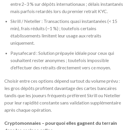
entre 2–3 % sur dépôts internationaux ; délais instantanés
mais parfois retardés lors du premier retrait KYC.
Skrill / Neteller : Transactions quasi instantanées (< 15
min), frais réduits (~1 %) ; toutefois certains
établissements limitent leur usage aux retraits
uniquement.
Paysafecard : Solution prépayée idéale pour ceux qui
souhaitent rester anonymes ; toutefois impossible
d’effectuer des retraits directement vers ce moyen.
Choisir entre ces options dépend surtout du volume prévu :
les gros dépôts profitent davantage des cartes bancaires
tandis que les joueurs fréquents préfèrent Skrill ou Neteller
pour leur rapidité constante sans validation supplémentaire
après chaque opération.
Cryptomonnaies – pourquoi elles gagnent du terrain