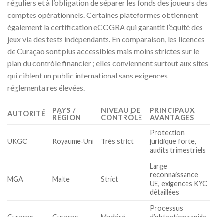
réguliers et à l’obligation de séparer les fonds des joueurs des
comptes opérationnels. Certaines plateformes obtiennent
également la certification eCOGRA qui garantit l’équité des
jeux via des tests indépendants. En comparaison, les licences
de Curaçao sont plus accessibles mais moins strictes sur le
plan du contrôle financier ; elles conviennent surtout aux sites
qui ciblent un public international sans exigences
réglementaires élevées.
PAYS /
NIVEAU DE
PRINCIPAUX
AUTORITÉ
RÉGION
CONTRÔLE
AVANTAGES
Protection
UKGC
Royaume‑Uni
Très strict
juridique forte,
audits trimestriels
Large
reconnaissance
MGA
Malte
Strict
UE, exigences KYC
détaillées
Processus
Curacao
Curaçao
Modéré
d’obtention rapide,