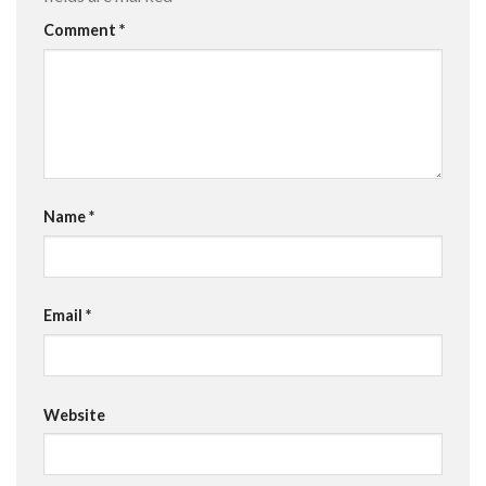
Comment
*
Name
*
Email
*
Website