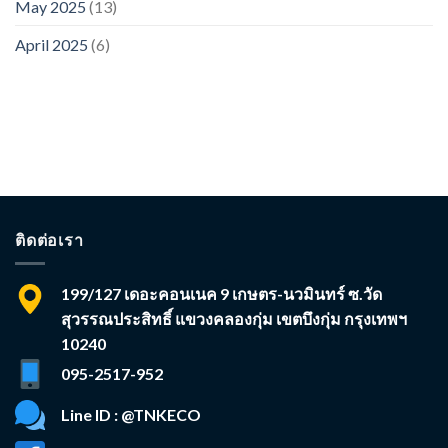
May 2025
(13)
April 2025
(6)
ติดต่อเรา
199/127 เดอะคอนเนค 9 เกษตร-นวมินทร์ ซ.วัด
สุวรรณประสิทธิ์ แขวงคลองกุ่ม เขตบึงกุ่ม กรุงเทพฯ
10240
095-2517-952
Line ID : @TNKECO