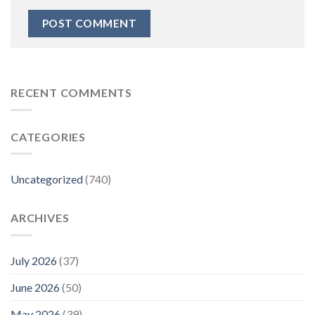
RECENT COMMENTS
CATEGORIES
Uncategorized
(740)
ARCHIVES
July 2026
(37)
June 2026
(50)
May 2026
(39)