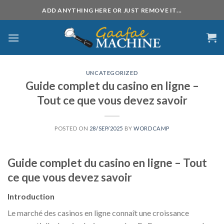
Skip
ADD ANYTHING HERE OR JUST REMOVE IT...
to
content
UNCATEGORIZED
Guide complet du casino en ligne –
Tout ce que vous devez savoir
POSTED ON
28/SEP/2025
BY
WORDCAMP
Guide complet du casino en ligne – Tout
ce que vous devez savoir
Introduction
Le marché des casinos en ligne connaît une croissance