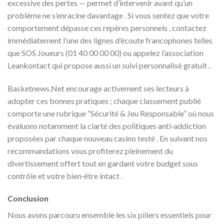
excessive des pertes — permet d’intervenir avant qu’un
problème ne s’enracine davantage . Si vous sentez que votre
comportement dépasse ces repères personnels , contactez
immédiatement l’une des lignes d’écoute francophones telles
que SOS Joueurs (01 40 00 00 00) ou appelez l’association
Leankontact qui propose aussi un suivi personnalisé gratuit .
Basketnews.Net encourage activement ses lecteurs à
adopter ces bonnes pratiques ; chaque classement publié
comporte une rubrique “Sécurité & Jeu Responsable” où nous
évaluons notamment la clarté des politiques anti‑addiction
proposées par chaque nouveau casino testé . En suivant nos
recommandations vous profiterez pleinement du
divertissement offert tout en gardant votre budget sous
contrôle et votre bien‑être intact .
Conclusion
Nous avons parcouru ensemble les six piliers essentiels pour