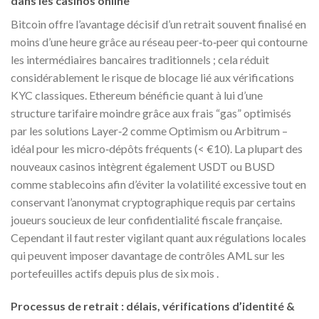
dans les casinos online
Bitcoin offre l’avantage décisif d’un retrait souvent finalisé en
moins d’une heure grâce au réseau peer‑to‑peer qui contourne
les intermédiaires bancaires traditionnels ; cela réduit
considérablement le risque de blocage lié aux vérifications
KYC classiques. Ethereum bénéficie quant à lui d’une
structure tarifaire moindre grâce aux frais “gas” optimisés
par les solutions Layer‑2 comme Optimism ou Arbitrum –
idéal pour les micro‑dépôts fréquents (< €10). La plupart des
nouveaux casinos intègrent également USDT ou BUSD
comme stablecoins afin d’éviter la volatilité excessive tout en
conservant l’anonymat cryptographique requis par certains
joueurs soucieux de leur confidentialité fiscale française.
Cependant il faut rester vigilant quant aux régulations locales
qui peuvent imposer davantage de contrôles AML sur les
portefeuilles actifs depuis plus de six mois .
Processus de retrait : délais, vérifications d’identité &