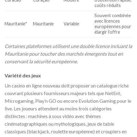
coûts réduits
Souvent combinée
avec licences
Mauritanie*
Mauritanie
Variable
européennes pour
élargir l’offre
Certaines plateformes utilisent une double licence incluant la
Mauritanie pour toucher des marchés émergents tout en
conservant la sécurité européenne.
Variété des jeux
Un casino en ligne nouveau doit proposer un catalogue riche
couvrant plusieurs fournisseurs majeurs tels que NetEnt,
Microgaming, Play’n GO ou encore Evolution Gaming pour le
live. Les joueurs attendent au moins trois catégories
distinctes : machines à sous vidéo avec thèmes
cinématographiques ou mythologiques, jeux de table
classiques (blackjack, roulette européenne) et croupiers en