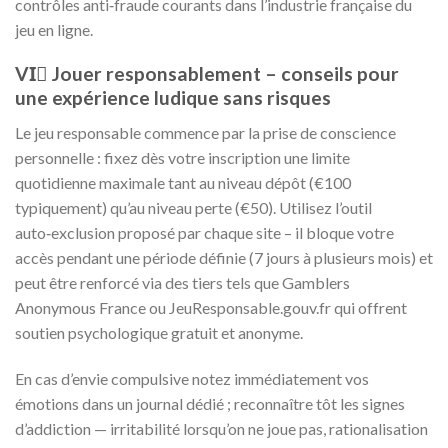
contrôles anti‑fraude courants dans l’industrie française du
jeu en ligne.
VI️⃣ Jouer responsablement – conseils pour
une expérience ludique sans risques
Le jeu responsable commence par la prise de conscience
personnelle : fixez dès votre inscription une limite
quotidienne maximale tant au niveau dépôt (€100
typiquement) qu’au niveau perte (€50). Utilisez l’outil
auto‑exclusion proposé par chaque site – il bloque votre
accès pendant une période définie (7 jours à plusieurs mois) et
peut être renforcé via des tiers tels que Gamblers
Anonymous France ou JeuResponsable.gouv.fr qui offrent
soutien psychologique gratuit et anonyme.
En cas d’envie compulsive notez immédiatement vos
émotions dans un journal dédié ; reconnaître tôt les signes
d’addiction — irritabilité lorsqu’on ne joue pas, rationalisation