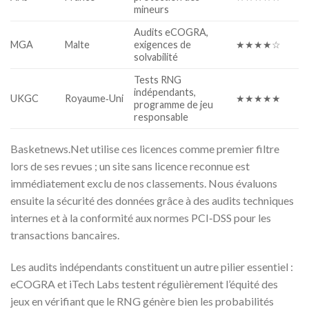
mineurs
Audits eCOGRA,
MGA
Malte
exigences de
★★★★☆
solvabilité
Tests RNG
indépendants,
UKGC
Royaume‑Uni
★★★★★
programme de jeu
responsable
Basketnews.Net utilise ces licences comme premier filtre
lors de ses revues ; un site sans licence reconnue est
immédiatement exclu de nos classements. Nous évaluons
ensuite la sécurité des données grâce à des audits techniques
internes et à la conformité aux normes PCI‑DSS pour les
transactions bancaires.
Les audits indépendants constituent un autre pilier essentiel :
eCOGRA et iTech Labs testent régulièrement l’équité des
jeux en vérifiant que le RNG génère bien les probabilités