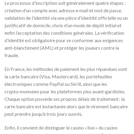
Le processus d’inscription suit généralement quatre étapes :
création d’un compte avec adresse e‑mail et mot de passe,
validation de l’identité via une pièce d’identité officielle ou un
justificatif de domicile, choix d’un mode de dépôt initial et
enfin l’acceptation des conditions générales. La vérification
d’identité est obligatoire pour se conformer aux exigences
anti‑blanchiment (AML) et protéger les joueurs contre la
fraude.
En France, les méthodes de paiement les plus répandues sont
la carte bancaire (Visa, Mastercard), les portefeuilles
électroniques comme PayPal ou Skrill, ainsi que les
crypto‑monnaies pour les plateformes plus avant‑gardistes.
Chaque option possède ses propres délais de traitement : la
carte bancaire est instantanée alors que le virement bancaire
peut prendre jusqu’à trois jours ouvrés.
Enfin, il convient de distinguer le casino « live » du casino