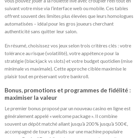
vous pouvez jouer à la roulette live avec croupier réel tout en
suivant votre mise via l’interface web ou mobile. Ces tables
offrent souvent des limites plus élevées que leurs homologues
automatisées – idéal pour les gros joueurs cherchant
authenticité sans quitter leur salon.
En résumé, choisissez vos jeux selon trois critères clés : votre
tolérance au risque (volatilité), votre appétence pour la
stratégie (blackjack vs slots) et votre budget quotidien (mise
minimale vs maximale). Cette approche ciblée maximise le
plaisir tout en préservant votre bankroll.
Bonus, promotions et programmes de fidélité :
maximiser la valeur
Le premier bonus proposé par un nouveau casino en ligne est
généralement appelé « welcome package ». Il combine
souvent un dépôt matché allant jusqu’à 200 % jusqu’à 500 €,
accompagné de tours gratuits sur une machine populaire