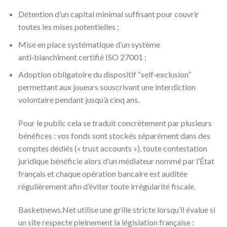
Détention d’un capital minimal suffisant pour couvrir
toutes les mises potentielles ;
Mise en place systématique d’un système
anti‑blanchiment certifié ISO 27001 ;
Adoption obligatoire du dispositif “self‑exclusion”
permettant aux joueurs souscrivant une interdiction
volontaire pendant jusqu’à cinq ans.
Pour le public cela se traduit concrètement par plusieurs
bénéfices : vos fonds sont stockés séparément dans des
comptes dédiés (« trust accounts »), toute contestation
juridique bénéficie alors d’un médiateur nommé par l’État
français et chaque opération bancaire est auditée
régulièrement afin d’éviter toute irrégularité fiscale.
Basketnews.Net utilise une grille stricte lorsqu’il évalue si
un site respecte pleinement la législation française :