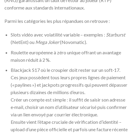
(RNG) garantissant un taux de retour au joueur (RTP)
conforme aux standards internationaux.
Parmi les catégories les plus répandues on retrouve :
Slots vidéo avec volatilité variable – exemples :
Starburst
(NetEnt) ou
Mega Joker
(Novomatic).
Roulette européenne à zéro unique offrant un avantage
maison réduit à 2 %.
Blackjack S17 où le croupier doit rester sur un soft‑17.
Ces jeux possèdent tous leurs propres lignes de paiement
(« paylines ») et jackpots progressifs qui peuvent dépasser
plusieurs dizaines de millions d’euros.
Créer un compte est simple : il suffit de saisir son adresse
e‑mail, choisir un nom d’utilisateur sécurisé puis confirmer
via un lien envoyé par courrier électronique.
Ensuite vient l’étape cruciale de vérification d’identité –
upload d’une pièce officielle et parfois une facture récente