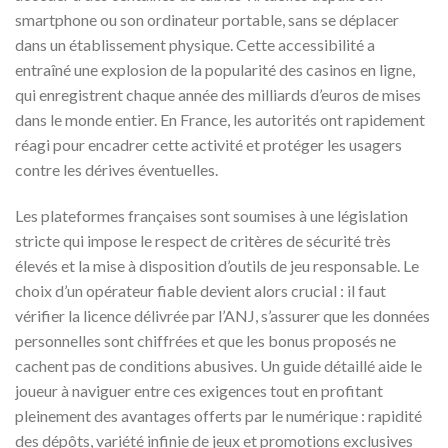
smartphone ou son ordinateur portable, sans se déplacer
dans un établissement physique. Cette accessibilité a
entraîné une explosion de la popularité des casinos en ligne,
qui enregistrent chaque année des milliards d’euros de mises
dans le monde entier. En France, les autorités ont rapidement
réagi pour encadrer cette activité et protéger les usagers
contre les dérives éventuelles.
Les plateformes françaises sont soumises à une législation
stricte qui impose le respect de critères de sécurité très
élevés et la mise à disposition d’outils de jeu responsable. Le
choix d’un opérateur fiable devient alors crucial : il faut
vérifier la licence délivrée par l’ANJ, s’assurer que les données
personnelles sont chiffrées et que les bonus proposés ne
cachent pas de conditions abusives. Un guide détaillé aide le
joueur à naviguer entre ces exigences tout en profitant
pleinement des avantages offerts par le numérique : rapidité
des dépôts, variété infinie de jeux et promotions exclusives