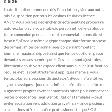
d’aide
L’autodiscipline commence dès l’inscription grâce aux outils
mis à disposition par tous les casinos titulaires licence
ANJ.\nVous pouvez déclencher directement une procédure
auto‑exclusion via votre tableau personnel ; celle-ci bloque
toute connexion pendant six mois renouvelables ensuite si
besoin.*\nDans la même logique chaque plateforme propose
désormais limites personnalisées concernant montant
journalier maximal déposé ainsi que temps quotidien passé
devant les écrans numériques.\nCes seuils sont ajustables
librement depuis votre espace client sans aucune justification
requise,\net ils sont strictement appliqués même si vous
tentez plusieurs sessions distinctes.\n\nReconnaître tôt les
signes classiques—jouer sous influence émotionnelle forte ,
augmenter progressivement montants misés pour compenser
pertes précédentes , négliger obligations familiales —peut
éviter escalation vers addiction grave.\nEn France plusieurs
associations offrent soutien professionnel telque S.O.S