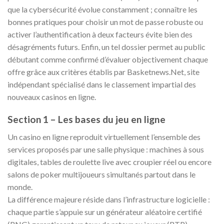
que la cybersécurité évolue constamment ; connaître les
bonnes pratiques pour choisir un mot de passe robuste ou
activer l’authentification à deux facteurs évite bien des
désagréments futurs. Enfin, un tel dossier permet au public
débutant comme confirmé d’évaluer objectivement chaque
offre grâce aux critères établis par Basketnews.Net, site
indépendant spécialisé dans le classement impartial des
nouveaux casinos en ligne.
Section 1 – Les bases du jeu en ligne
Un casino en ligne reproduit virtuellement l’ensemble des
services proposés par une salle physique : machines à sous
digitales, tables de roulette live avec croupier réel ou encore
salons de poker multijoueurs simultanés partout dans le
monde.
La différence majeure réside dans l’infrastructure logicielle :
chaque partie s’appuie sur un générateur aléatoire certifié