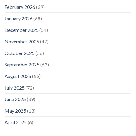
February 2026
(39)
January 2026
(68)
December 2025
(54)
November 2025
(47)
October 2025
(56)
September 2025
(62)
August 2025
(53)
July 2025
(72)
June 2025
(39)
May 2025
(13)
April 2025
(6)