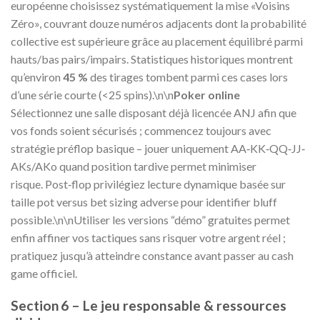
européenne choisissez systématiquement la mise «​Voisins
Zéro​», couvrant douze numéros adjacents dont la probabilité
collective est supérieure grâce au placement équilibré parmi
hauts/bas pairs/impairs. Statistiques historiques montrent
qu’environ
45 %
des tirages tombent parmi ces cases lors
d’une série courte (<25 spins).\n\n
Poker online
Sélectionnez une salle disposant déjà licencée ANJ afin que
vos fonds soient sécurisés ; commencez toujours avec
stratégie préflop basique ­– jouer uniquement AA‐KK‐QQ‐JJ‐
AKs/AKo quand position tardive permet minimiser
risque. Post‑flop privilégiez lecture dynamique basée sur
taille pot versus bet sizing adverse pour identifier bluff
possible.\n\nUtiliser les versions “démo” gratuites permet
enfin affiner vos tactiques sans risquer votre argent réel ;
pratiquez jusqu’à atteindre constance avant passer au cash
game officiel.
Section 6 – Le jeu responsable & ressources