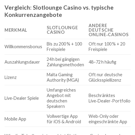
Vergleich: Slotlounge Casino vs. typische
Konkurrenzangebote
ANDERE
SLOTLOUNGE
MERKMAL
DEUTSCHE
CASINO
ONLINE‑CASINOS
Bis zu 200 % + 100
Oft nur 100 % + 20
Willkommensbonus
Freispiele
Freispiele
24 h bei gängigen
Auszahlungsdauer
48–72 h häufig
Zahlungsmethoden
Malta Gaming
Oft nur deutsche
Lizenz
Authority (MGA)
Glücksspiellizenz
Umfangreiches
Angebot mit
Beschränktes
Live‑Dealer Spiele
deutschen
Live‑Dealer‑Portfolio
Speakern
Vollwertige App
Web‑Only oder
Mobile App
für iOS & Android
eingeschränkte App