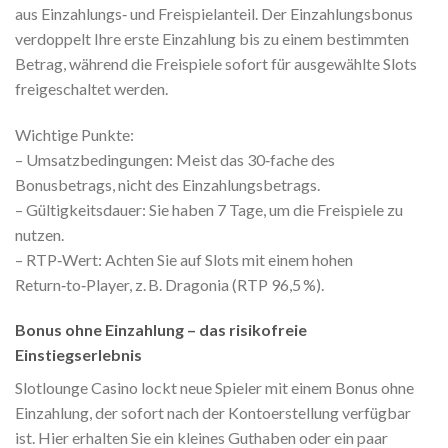
aus Einzahlungs‑ und Freispielanteil. Der Einzahlungsbonus
verdoppelt Ihre erste Einzahlung bis zu einem bestimmten
Betrag, während die Freispiele sofort für ausgewählte Slots
freigeschaltet werden.
Wichtige Punkte:
– Umsatzbedingungen: Meist das 30‑fache des
Bonusbetrags, nicht des Einzahlungsbetrags.
– Gültigkeitsdauer: Sie haben 7 Tage, um die Freispiele zu
nutzen.
– RTP‑Wert: Achten Sie auf Slots mit einem hohen
Return‑to‑Player, z. B. Dragonia (RTP 96,5 %).
Bonus ohne Einzahlung – das risikofreie
Einstiegserlebnis
Slotlounge Casino lockt neue Spieler mit einem Bonus ohne
Einzahlung, der sofort nach der Kontoerstellung verfügbar
ist. Hier erhalten Sie ein kleines Guthaben oder ein paar