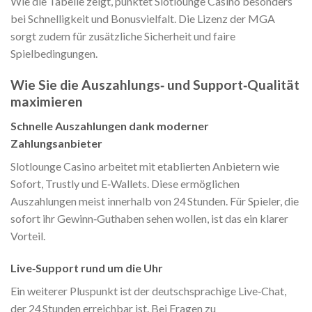
Wie die Tabelle zeigt, punktet Slotlounge Casino besonders
bei Schnelligkeit und Bonusvielfalt. Die Lizenz der MGA
sorgt zudem für zusätzliche Sicherheit und faire
Spielbedingungen.
Wie Sie die Auszahlungs‑ und Support‑Qualität
maximieren
Schnelle Auszahlungen dank moderner
Zahlungsanbieter
Slotlounge Casino arbeitet mit etablierten Anbietern wie
Sofort, Trustly und E‑Wallets. Diese ermöglichen
Auszahlungen meist innerhalb von 24 Stunden. Für Spieler, die
sofort ihr Gewinn‑Guthaben sehen wollen, ist das ein klarer
Vorteil.
Live‑Support rund um die Uhr
Ein weiterer Pluspunkt ist der deutschsprachige Live‑Chat,
der 24 Stunden erreichbar ist. Bei Fragen zu