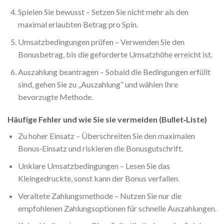
Spielen Sie bewusst – Setzen Sie nicht mehr als den
maximal erlaubten Betrag pro Spin.
Umsatzbedingungen prüfen – Verwenden Sie den
Bonusbetrag, bis die geforderte Umsatzhöhe erreicht ist.
Auszahlung beantragen – Sobald die Bedingungen erfüllt
sind, gehen Sie zu „Auszahlung“ und wählen Ihre
bevorzugte Methode.
Häufige Fehler und wie Sie sie vermeiden (Bullet‑Liste)
Zu hoher Einsatz – Überschreiten Sie den maximalen
Bonus‑Einsatz und riskieren die Bonusgutschrift.
Unklare Umsatzbedingungen – Lesen Sie das
Kleingedruckte, sonst kann der Bonus verfallen.
Veraltete Zahlungsmethode – Nutzen Sie nur die
empfohlenen Zahlungsoptionen für schnelle Auszahlungen.