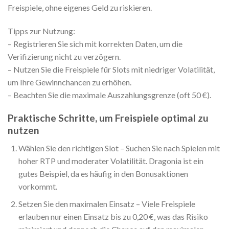
Freispiele, ohne eigenes Geld zu riskieren.
Tipps zur Nutzung:
– Registrieren Sie sich mit korrekten Daten, um die
Verifizierung nicht zu verzögern.
– Nutzen Sie die Freispiele für Slots mit niedriger Volatilität,
um Ihre Gewinnchancen zu erhöhen.
– Beachten Sie die maximale Auszahlungsgrenze (oft 50 €).
Praktische Schritte, um Freispiele optimal zu
nutzen
Wählen Sie den richtigen Slot – Suchen Sie nach Spielen mit
hoher RTP und moderater Volatilität. Dragonia ist ein
gutes Beispiel, da es häufig in den Bonusaktionen
vorkommt.
Setzen Sie den maximalen Einsatz – Viele Freispiele
erlauben nur einen Einsatz bis zu 0,20 €, was das Risiko