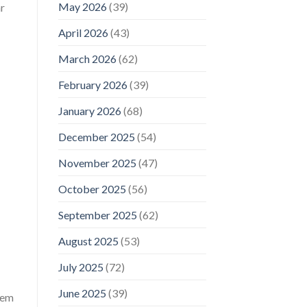
May 2026
(39)
r
April 2026
(43)
March 2026
(62)
February 2026
(39)
January 2026
(68)
December 2025
(54)
November 2025
(47)
October 2025
(56)
September 2025
(62)
August 2025
(53)
July 2025
(72)
June 2025
(39)
 em