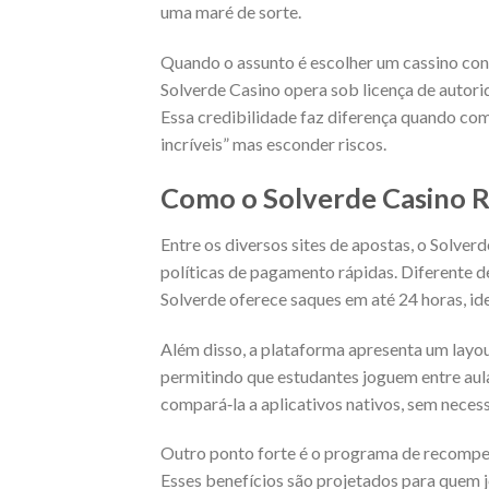
uma maré de sorte.
Quando o assunto é escolher um cassino confi
Solverde Casino opera sob licença de autori
Essa credibilidade faz diferença quando c
incríveis” mas esconder riscos.
Como o Solverde Casino 
Entre os diversos sites de apostas, o Solve
políticas de pagamento rápidas. Diferente 
Solverde oferece saques em até 24 horas, ide
Além disso, a plataforma apresenta um layo
permitindo que estudantes joguem entre aula
compará‑la a aplicativos nativos, sem neces
Outro ponto forte é o programa de recompen
Esses benefícios são projetados para quem