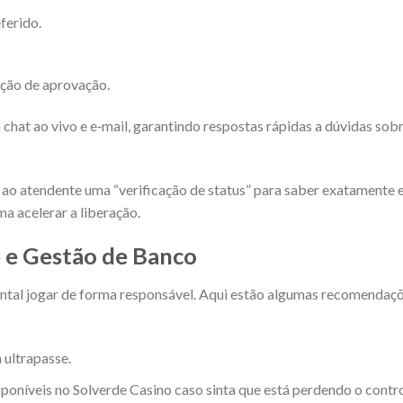
ferido.
ação de aprovação.
a chat ao vivo e e‑mail, garantindo respostas rápidas a dúvidas sob
 ao atendente uma “verificação de status” para saber exatamente
ma acelerar a liberação.
e e Gestão de Banco
ntal jogar de forma responsável. Aqui estão algumas recomendaç
 ultrapasse.
poníveis no Solverde Casino caso sinta que está perdendo o contro