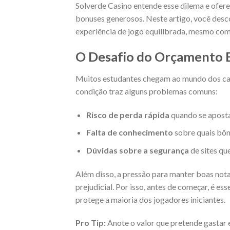
Solverde Casino entende esse dilema e ofere
bonuses generosos. Neste artigo, você desc
experiência de jogo equilibrada, mesmo com
O Desafio do Orçamento E
Muitos estudantes chegam ao mundo dos cass
condição traz alguns problemas comuns:
Risco de perda rápida
quando se aposta
Falta de conhecimento
sobre quais bôn
Dúvidas sobre a segurança
de sites qu
Além disso, a pressão para manter boas nota
prejudicial. Por isso, antes de começar, é ess
protege a maioria dos jogadores iniciantes.
Pro Tip:
Anote o valor que pretende gastar