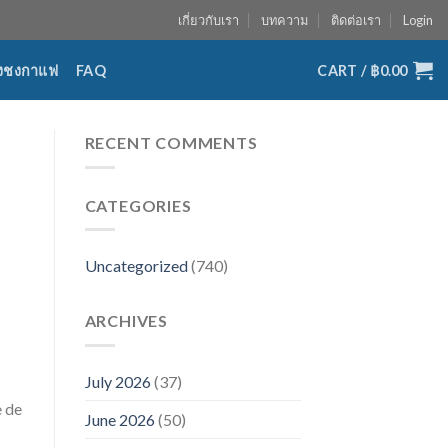
เกี่ยวกับเรา
บทความ
ติดต่อเรา
Login
่องชงกาแฟ
FAQ
CART /
฿
0.00
RECENT COMMENTS
CATEGORIES
Uncategorized
(740)
ARCHIVES
July 2026
(37)
e de
June 2026
(50)