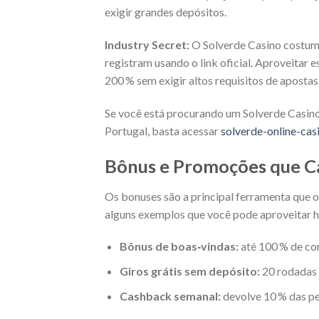
exigir grandes depósitos.
Industry Secret:
O Solverde Casino costuma
registram usando o link oficial. Aproveitar 
200 % sem exigir altos requisitos de apostas
Se você está procurando um Solverde Casino
Portugal, basta acessar
solverde-online-ca
Bônus e Promoções que C
Os bonuses são a principal ferramenta que o
alguns exemplos que você pode aproveitar h
Bônus de boas‑vindas:
até 100 % de co
Giros grátis sem depósito:
20 rodadas 
Cashback semanal:
devolve 10 % das pe