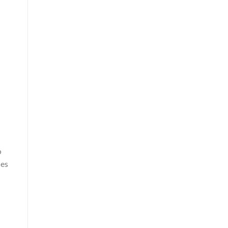
o
ões