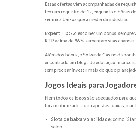
Essas ofertas vêm acompanhadas de requisit
tem um requisito de 1x, enquanto o bônus 
ser mais baixos que a média da indústria.
Expert Tip:
Ao escolher um bônus, sempre v
RTP acima de 96 % aumentam suas chances de
Além dos bônus, o Solverde Casino disponib
encontrado em blogs de educação financeira
sem precisar investir mais do que o planejad
Jogos Ideais para Jogado
Nem todos os jogos são adequados para quem
foram otimizados para apostas baixas, mant
Slots de baixa volatilidade:
como “Starb
saldo.