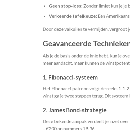
Geen stop‑loss:
Zonder limiet kun je je b
Verkeerde tafelkeuze:
Een Amerikaans w
Door deze valkuilen te vermijden, vergroot je
Geavanceerde Technieken 
Als je de basis onder de knie hebt, kun je
meer aandacht, maar kunnen de winstpotenti
1. Fibonacci‑systeem
Het Fibonacci‑patroon volgt de reeks 1‑1‑2‑3
winst ga je twee stappen terug. Dit systeem
2. James Bond‑strategie
Deze bekende aanpak verdeelt je inzet over 
– €200 op nummers 19‑36,