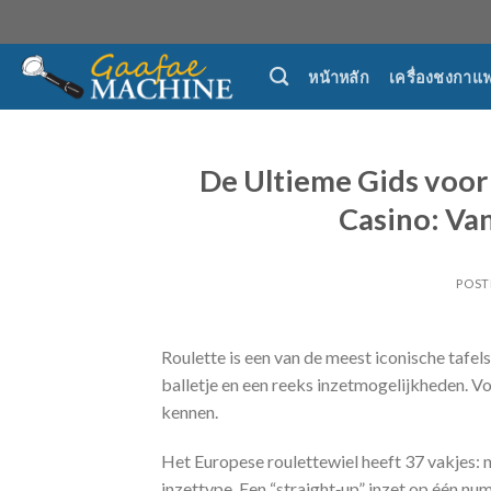
Skip
to
content
หน้าหลัก
เครื่องชงกาแ
De Ultieme Gids voor
Casino: Van
POST
Roulette is een van de meest iconische tafels
balletje en een reeks inzetmogelijkheden. Voo
kennen.
Het Europese roulettewiel heeft 37 vakjes: n
inzettype. Een “straight‑up” inzet op één nu