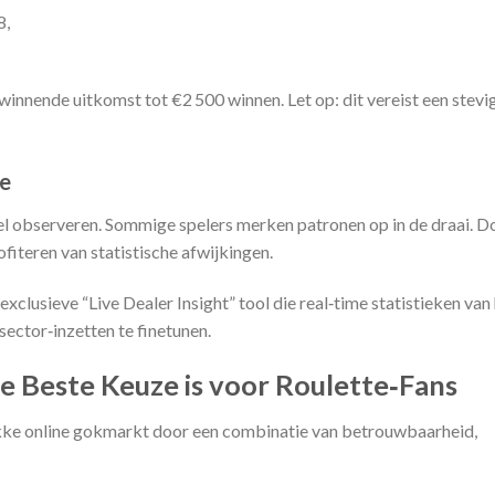
8,
 winnende uitkomst tot €2 500 winnen. Let op: dit vereist een stevi
te
 wiel observeren. Sommige spelers merken patronen op in de draai. D
ofiteren van statistische afwijkingen.
xclusieve “Live Dealer Insight” tool die real‑time statistieken van
sector‑inzetten te finetunen.
e Beste Keuze is voor Roulette‑Fans
ukke online gokmarkt door een combinatie van betrouwbaarheid,