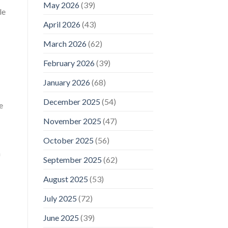
May 2026
(39)
le
April 2026
(43)
March 2026
(62)
February 2026
(39)
January 2026
(68)
December 2025
(54)
e
November 2025
(47)
October 2025
(56)
n
September 2025
(62)
August 2025
(53)
July 2025
(72)
June 2025
(39)