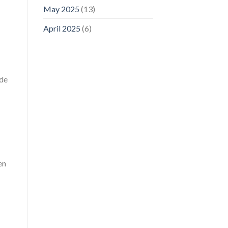
May 2025
(13)
April 2025
(6)
 de
en