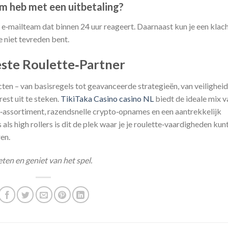
em heb met een uitbetaling?
 e‑mailteam dat binnen 24 uur reageert. Daarnaast kun je een klac
e niet tevreden bent.
ste Roulette‑Partner
ten – van basisregels tot geavanceerde strategieën, van veiligheid
est uit te steken.
TikiTaka Casino casino NL
biedt de ideale mix v
te‑assortiment, razendsnelle crypto‑opnames en een aantrekkelijk
ls high rollers is dit de plek waar je je roulette‑vaardigheden kun
en.
eten en geniet van het spel.