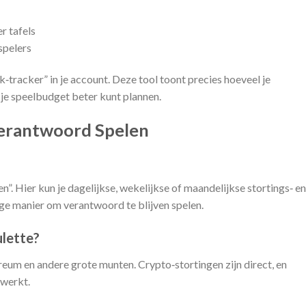
r tafels
spelers
racker” in je account. Deze tool toont precies hoeveel je
 je speelbudget beter kunt plannen.
Verantwoord Spelen
”. Hier kun je dagelijkse, wekelijkse of maandelijkse stortings‑ en
dige manier om verantwoord te blijven spelen.
ulette?
reum en andere grote munten. Crypto‑stortingen zijn direct, en
rwerkt.