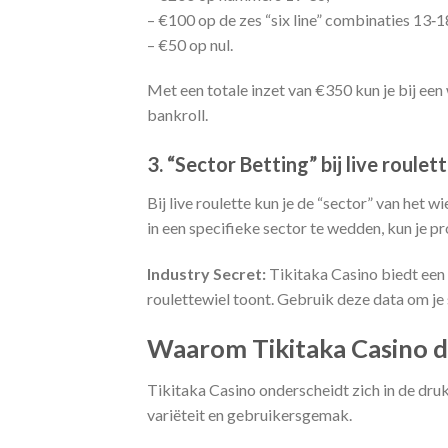
– €100 op de zes “six line” combinaties 13‑1
– €50 op nul.
Met een totale inzet van €350 kun je bij een
bankroll.
3. “Sector Betting” bij live roulet
Bij live roulette kun je de “sector” van het
in een specifieke sector te wedden, kun je pr
Industry Secret:
Tikitaka Casino biedt een e
roulettewiel toont. Gebruik deze data om je 
Waarom Tikitaka Casino d
Tikitaka Casino onderscheidt zich in de dr
variëteit en gebruikersgemak.