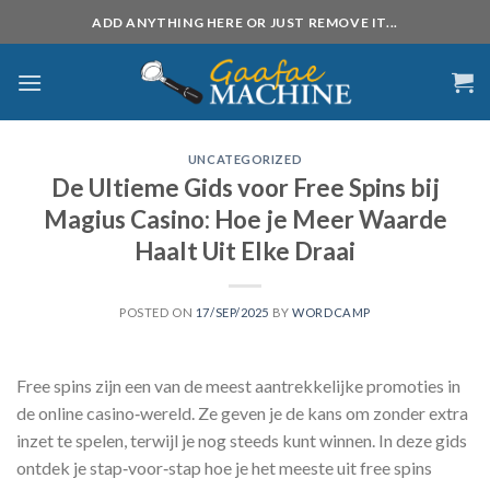
Skip
ADD ANYTHING HERE OR JUST REMOVE IT...
to
content
UNCATEGORIZED
De Ultieme Gids voor Free Spins bij
Magius Casino: Hoe je Meer Waarde
Haalt Uit Elke Draai
POSTED ON
17/SEP/2025
BY
WORDCAMP
Free spins zijn een van de meest aantrekkelijke promoties in
de online casino‑wereld. Ze geven je de kans om zonder extra
inzet te spelen, terwijl je nog steeds kunt winnen. In deze gids
ontdek je stap‑voor‑stap hoe je het meeste uit free spins