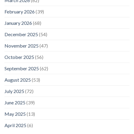
March 2026
(62)
February 2026
(39)
January 2026
(68)
December 2025
(54)
November 2025
(47)
October 2025
(56)
September 2025
(62)
August 2025
(53)
July 2025
(72)
June 2025
(39)
May 2025
(13)
April 2025
(6)