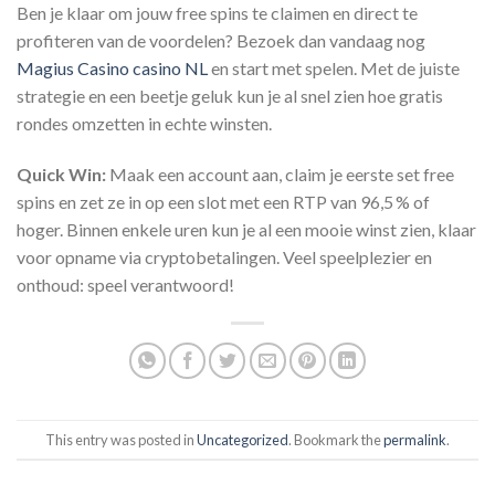
Ben je klaar om jouw free spins te claimen en direct te
profiteren van de voordelen? Bezoek dan vandaag nog
Magius Casino casino NL
en start met spelen. Met de juiste
strategie en een beetje geluk kun je al snel zien hoe gratis
rondes omzetten in echte winsten.
Quick Win:
Maak een account aan, claim je eerste set free
spins en zet ze in op een slot met een RTP van 96,5 % of
hoger. Binnen enkele uren kun je al een mooie winst zien, klaar
voor opname via cryptobetalingen. Veel speelplezier en
onthoud: speel verantwoord!
This entry was posted in
Uncategorized
. Bookmark the
permalink
.