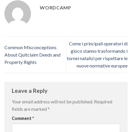
WORDCAMP
Come i principali operatori di
Common Misconceptions
gioco stanno trasformando i
About Quitclaim Deeds and
tornei natalizi per rispettare le
Property Rights
nuove normative europee
Leave a Reply
Your email address will not be published.
Required
fields are marked
*
Comment
*