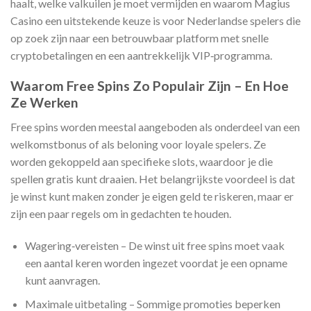
haalt, welke valkuilen je moet vermijden en waarom Magius
Casino een uitstekende keuze is voor Nederlandse spelers die
op zoek zijn naar een betrouwbaar platform met snelle
cryptobetalingen en een aantrekkelijk VIP‑programma.
Waarom Free Spins Zo Populair Zijn – En Hoe
Ze Werken
Free spins worden meestal aangeboden als onderdeel van een
welkomstbonus of als beloning voor loyale spelers. Ze
worden gekoppeld aan specifieke slots, waardoor je die
spellen gratis kunt draaien. Het belangrijkste voordeel is dat
je winst kunt maken zonder je eigen geld te riskeren, maar er
zijn een paar regels om in gedachten te houden.
Wagering‑vereisten – De winst uit free spins moet vaak
een aantal keren worden ingezet voordat je een opname
kunt aanvragen.
Maximale uitbetaling – Sommige promoties beperken