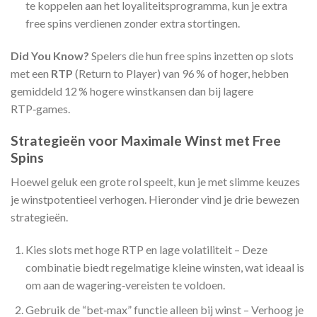
te koppelen aan het loyaliteitsprogramma, kun je extra
free spins verdienen zonder extra stortingen.
Did You Know?
Spelers die hun free spins inzetten op slots
met een
RTP
(Return to Player) van 96 % of hoger, hebben
gemiddeld 12 % hogere winstkansen dan bij lagere
RTP‑games.
Strategieën voor Maximale Winst met Free
Spins
Hoewel geluk een grote rol speelt, kun je met slimme keuzes
je winstpotentieel verhogen. Hieronder vind je drie bewezen
strategieën.
Kies slots met hoge RTP en lage volatiliteit – Deze
combinatie biedt regelmatige kleine winsten, wat ideaal is
om aan de wagering‑vereisten te voldoen.
Gebruik de “bet‑max” functie alleen bij winst – Verhoog je