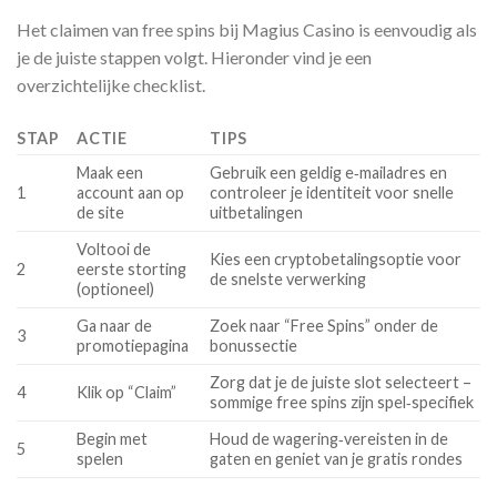
Het claimen van free spins bij Magius Casino is eenvoudig als
je de juiste stappen volgt. Hieronder vind je een
overzichtelijke checklist.
STAP
ACTIE
TIPS
Maak een
Gebruik een geldig e‑mailadres en
1
account aan op
controleer je identiteit voor snelle
de site
uitbetalingen
Voltooi de
Kies een cryptobetalingsoptie voor
2
eerste storting
de snelste verwerking
(optioneel)
Ga naar de
Zoek naar “Free Spins” onder de
3
promotiepagina
bonussectie
Zorg dat je de juiste slot selecteert –
4
Klik op “Claim”
sommige free spins zijn spel‑specifiek
Begin met
Houd de wagering‑vereisten in de
5
spelen
gaten en geniet van je gratis rondes