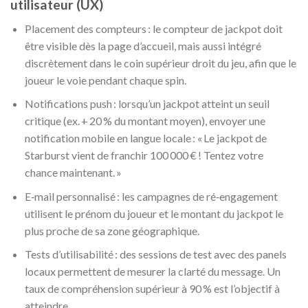
utilisateur (UX)
Placement des compteurs : le compteur de jackpot doit
être visible dès la page d’accueil, mais aussi intégré
discrètement dans le coin supérieur droit du jeu, afin que le
joueur le voie pendant chaque spin.
Notifications push : lorsqu’un jackpot atteint un seuil
critique (ex. + 20 % du montant moyen), envoyer une
notification mobile en langue locale : « Le jackpot de
Starburst vient de franchir 100 000 € ! Tentez votre
chance maintenant. »
E‑mail personnalisé : les campagnes de ré‑engagement
utilisent le prénom du joueur et le montant du jackpot le
plus proche de sa zone géographique.
Tests d’utilisabilité : des sessions de test avec des panels
locaux permettent de mesurer la clarté du message. Un
taux de compréhension supérieur à 90 % est l’objectif à
atteindre.