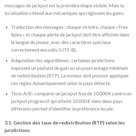
messages de jackpot est la première étape visible. Mais la
localisation s’étend aux mécaniques qui régissent les gains.
Traduction des messages : chaque victoire, chaque « Free
Spins » et chaque alerte de jackpot doit être affichée dans
la langue du joueur, avec des caractères spéciaux
correctement encodés (UTF‑8).
Adaptation des algorithmes : certaines juridictions
imposent un plafond de gain ou un pourcentage minimum
de redistribution (RTP). Le moteur doit pouvoir appliquer
ces règles dynamiquement selon le pays détecté.
Tests A/B : comparer un jackpot fixe de 10 000 € contre un
jackpot progressif qui atteint 50 000 € dans deux pays
différents permet d’identifier la préférence locale.
3.1. Gestion des taux de redistribution (RTP) selon les
juridictions