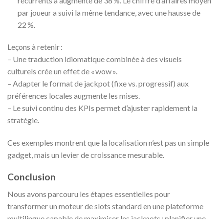
récurrents a augmenté de 38 %. Le chiffre d’affaires moyen
par joueur a suivi la même tendance, avec une hausse de
22 %.
Leçons à retenir :
– Une traduction idiomatique combinée à des visuels
culturels crée un effet de « wow ».
– Adapter le format de jackpot (fixe vs. progressif) aux
préférences locales augmente les mises.
– Le suivi continu des KPIs permet d’ajuster rapidement la
stratégie.
Ces exemples montrent que la localisation n’est pas un simple
gadget, mais un levier de croissance mesurable.
Conclusion
Nous avons parcouru les étapes essentielles pour
transformer un moteur de slots standard en une plateforme
multilingue capable de maximiser les jackpots : planifier une