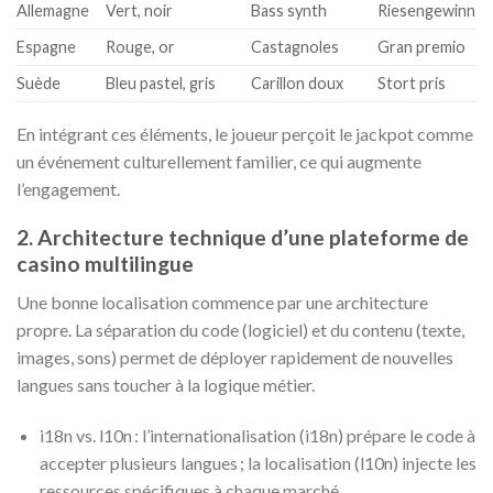
Allemagne
Vert, noir
Bass synth
Riesengewinn
Espagne
Rouge, or
Castagnoles
Gran premio
Suède
Bleu pastel, gris
Carillon doux
Stort pris
En intégrant ces éléments, le joueur perçoit le jackpot comme
un événement culturellement familier, ce qui augmente
l’engagement.
2. Architecture technique d’une plateforme de
casino multilingue
Une bonne localisation commence par une architecture
propre. La séparation du code (logiciel) et du contenu (texte,
images, sons) permet de déployer rapidement de nouvelles
langues sans toucher à la logique métier.
i18n vs. l10n : l’internationalisation (i18n) prépare le code à
accepter plusieurs langues ; la localisation (l10n) injecte les
ressources spécifiques à chaque marché.