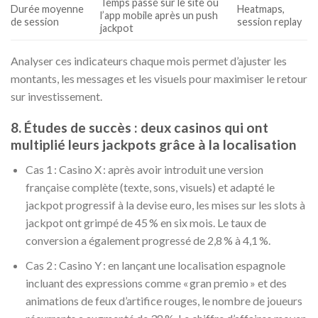
Temps passé sur le site ou
Durée moyenne
Heatmaps,
l’app mobile après un push
de session
session replay
jackpot
Analyser ces indicateurs chaque mois permet d’ajuster les
montants, les messages et les visuels pour maximiser le retour
sur investissement.
8. Études de succès : deux casinos qui ont
multiplié leurs jackpots grâce à la localisation
Cas 1 : Casino X : après avoir introduit une version
française complète (texte, sons, visuels) et adapté le
jackpot progressif à la devise euro, les mises sur les slots à
jackpot ont grimpé de 45 % en six mois. Le taux de
conversion a également progressé de 2,8 % à 4,1 %.
Cas 2 : Casino Y : en lançant une localisation espagnole
incluant des expressions comme « gran premio » et des
animations de feux d’artifice rouges, le nombre de joueurs