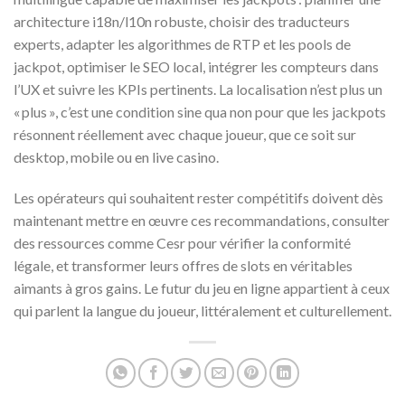
architecture i18n/l10n robuste, choisir des traducteurs
experts, adapter les algorithmes de RTP et les pools de
jackpot, optimiser le SEO local, intégrer les compteurs dans
l’UX et suivre les KPIs pertinents. La localisation n’est plus un
« plus », c’est une condition sine qua non pour que les jackpots
résonnent réellement avec chaque joueur, que ce soit sur
desktop, mobile ou en live casino.
Les opérateurs qui souhaitent rester compétitifs doivent dès
maintenant mettre en œuvre ces recommandations, consulter
des ressources comme Cesr pour vérifier la conformité
légale, et transformer leurs offres de slots en véritables
aimants à gros gains. Le futur du jeu en ligne appartient à ceux
qui parlent la langue du joueur, littéralement et culturellement.