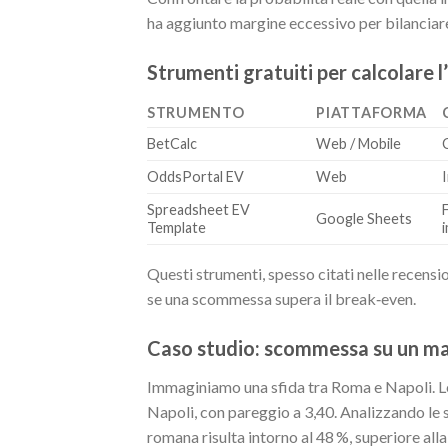
ha aggiunto margine eccessivo per bilanciare 
Strumenti gratuiti per calcolare l
STRUMENTO
PIATTAFORMA
BetCalc
Web / Mobile
OddsPortal EV
Web
Spreadsheet EV
Google Sheets
Template
Questi strumenti, spesso citati nelle recens
se una scommessa supera il break‑even.
Caso studio: scommessa su un mat
Immaginiamo una sfida tra Roma e Napoli. Le 
Napoli, con pareggio a 3,40. Analizzando le st
romana risulta intorno al 48 %, superiore alla