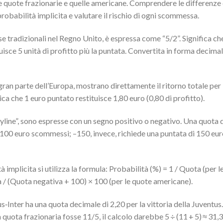
e quote frazionarie e quelle americane. Comprendere le differenze
obabilità implicita e valutare il rischio di ogni scommessa.
e tradizionali nel Regno Unito, è espressa come “5/2”. Significa ch
uisce 5 unità di profitto più la puntata. Convertita in forma decimal
 gran parte dell’Europa, mostrano direttamente il ritorno totale per
a che 1 euro puntato restituisce 1,80 euro (0,80 di profitto).
ine”, sono espresse con un segno positivo o negativo. Una quota 
 100 euro scommessi; –150, invece, richiede una puntata di 150 eu
 implicita si utilizza la formula: Probabilità (%) = 1 / Quota (per l
 / (Quota negativa + 100) × 100 (per le quote americane).
s‑Inter ha una quota decimale di 2,20 per la vittoria della Juventus.
a quota frazionaria fosse 11/5, il calcolo darebbe 5 ÷ (11 + 5) ≈ 31,3