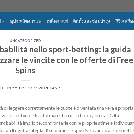
ฟ
อุปกรณ์ชงกาแฟ
เมล็ดกาแฟ
ติดตั้งและซ่อมบำรุง
รีวิวเครื
UNCATEGORIZED
abilità nello sport‑betting: la guida
zare le vincite con le offerte di Free
Spins
TED ON
27/SEP/2025
BY
WORDCAMP
à di leggere correttamente le quote è diventata una vera e propria
vorita: chi vuole trasformare il proprio hobby in un’attività
probabilità implicite, confrontarle con le proprie stime e individua
 base di ogni strategia di scommesse sportive avanzata e permette