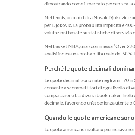
dimostrando come il mercato percepisca la vi
Nel tennis, un match tra Novak Djokovic e u
per Djokovic. La probabilità implicita è 400 
valutazioni basate su statistiche di servizio e
Nel basket NBA, una scommessa “Over 220.5 p
analisi indica una probabilità reale del 58 %
Perché le quote decimali domina
Le quote decimali sono nate negli anni ’70 in 
consente a scommettitori di ogni livello di 
comparazione tra diversi bookmaker. Inoltre,
decimale, favorendo un’esperienza utente più
Quando le quote americane sono p
Le quote americane risultano più incisive n