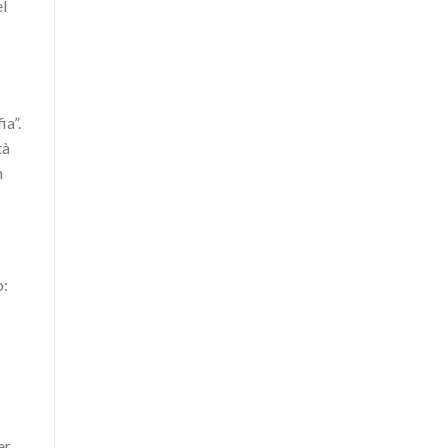
el
ia”.
tà
n
o:
er