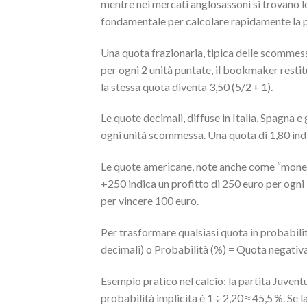
mentre nei mercati anglosassoni si trovano l
fondamentale per calcolare rapidamente la pr
Una quota frazionaria, tipica delle scommess
per ogni 2 unità puntate, il bookmaker restit
la stessa quota diventa 3,50 (5/2 + 1).
Le quote decimali, diffuse in Italia, Spagna e
ogni unità scommessa. Una quota di 1,80 indic
Le quote americane, note anche come “moneyl
+250 indica un profitto di 250 euro per ogni
per vincere 100 euro.
Per trasformare qualsiasi quota in probabilità
decimali) o Probabilità (%) = Quota negativa
Esempio pratico nel calcio: la partita Juventu
probabilità implicita è 1 ÷ 2,20 ≈ 45,5 %. Se l