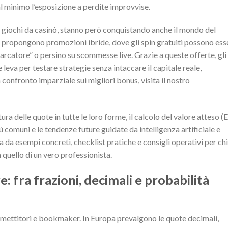
 al minimo l’esposizione a perdite improvvise.
ai giochi da casinò, stanno però conquistando anche il mondo del
i propongono promozioni ibride, dove gli spin gratuiti possono ess
arcatore” o persino su scommesse live. Grazie a queste offerte, gli
leva per testare strategie senza intaccare il capitale reale,
 confronto imparziale sui migliori bonus, visita il nostro
ura delle quote in tutte le loro forme, il calcolo del valore atteso (E
più comuni e le tendenze future guidate da intelligenza artificiale e
a da esempi concreti, checklist pratiche e consigli operativi per chi
a quello di un vero professionista.
e: fra frazioni, decimali e probabilità
mettitori e bookmaker. In Europa prevalgono le quote decimali,