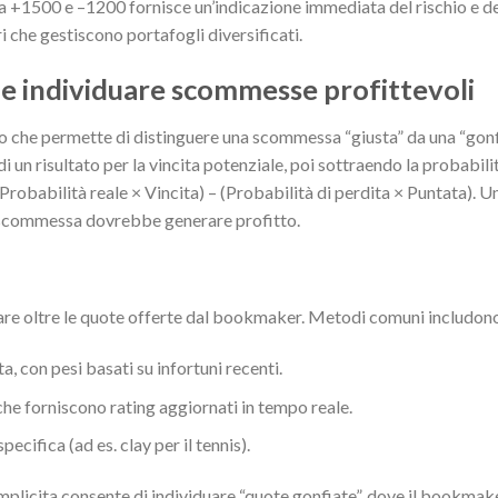
tra +1500 e –1200 fornisce un’indicazione immediata del rischio e d
i che gestiscono portafogli diversificati.
me individuare scommesse profittevoli
co che permette di distinguere una scommessa “giusta” da una “gonf
di un risultato per la vincita potenziale, poi sottraendo la probabili
(Probabilità reale × Vincita) – (Probabilità di perdita × Puntata). U
la scommessa dovrebbe generare profitto.
dare oltre le quote offerte dal bookmaker. Metodi comuni includon
a, con pesi basati su infortuni recenti.
che forniscono rating aggiornati in tempo reale.
ecifica (ad es. clay per il tennis).
implicita consente di individuare “quote gonfiate”, dove il bookmak