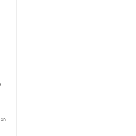
s
con