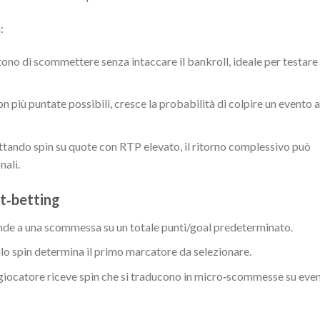
:
ntono di scommettere senza intaccare il bankroll, ideale per testare
con più puntate possibili, cresce la probabilità di colpire un evento 
uttando spin su quote con RTP elevato, il ritorno complessivo può
nali.
rt‑betting
onde a una scommessa su un totale punti/goal predeterminato.
dello spin determina il primo marcatore da selezionare.
il giocatore riceve spin che si traducono in micro‑scommesse su even