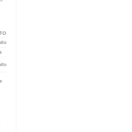
TO
uito
s
uito
te
a