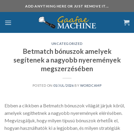
Skip
ADD ANYTHING HERE OR JUST REMOVE IT...
to
content
UNCATEGORIZED
Betmatch bónuszok amelyek
segítenek a nagyobb nyeremények
megszerzésében
POSTED ON
01/JUL/2026
BY
WORDCAMP
Ebben a cikkben a Betmatch bónuszok világát járjuk körül,
amelyek segíthetnek a nagyobb nyeremények elérésében.
Megvizsgáljuk, hogy milyen típusú bónuszok érhetők el,
hogyan használhatók ki a legjobban, és milyen stratégiák