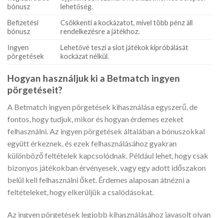
bónusz
lehetőség.
Befizetési
Csökkenti a kockázatot, mivel több pénz áll
bónusz
rendelkezésre a játékhoz.
Ingyen
Lehetővé teszi a slot játékok kipróbálását
pörgetések
kockázat nélkül.
Hogyan használjuk ki a Betmatch ingyen
pörgetéseit?
A Betmatch ingyen pörgetések kihasználása egyszerű, de
fontos, hogy tudjuk, mikor és hogyan érdemes ezeket
felhasználni. Az ingyen pörgetések általában a bónuszokkal
együtt érkeznek, és ezek felhasználásához gyakran
különböző feltételek kapcsolódnak. Például lehet, hogy csak
bizonyos játékokban érvényesek, vagy egy adott időszakon
belül kell felhasználni őket. Érdemes alaposan átnézni a
feltételeket, hogy elkerüljük a csalódásokat.
Az ingyen pörgetések legjobb kihasználásához javasolt olyan