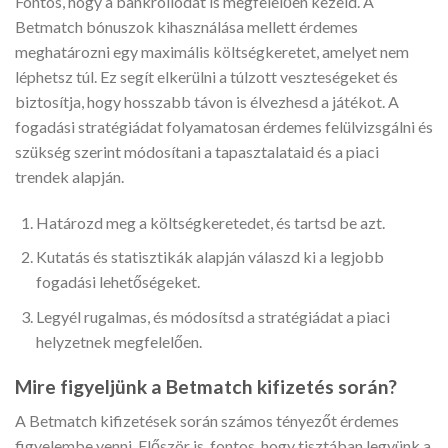
Fontos, hogy a bankrollodat is megfelelően kezeld. A
Betmatch bónuszok kihasználása mellett érdemes
meghatározni egy maximális költségkeretet, amelyet nem
léphetsz túl. Ez segít elkerülni a túlzott veszteségeket és
biztosítja, hogy hosszabb távon is élvezhesd a játékot. A
fogadási stratégiádat folyamatosan érdemes felülvizsgálni és
szükség szerint módosítani a tapasztalataid és a piaci
trendek alapján.
Határozd meg a költségkeretedet, és tartsd be azt.
Kutatás és statisztikák alapján válaszd ki a legjobb
fogadási lehetőségeket.
Legyél rugalmas, és módosítsd a stratégiádat a piaci
helyzetnek megfelelően.
Mire figyeljünk a Betmatch kifizetés során?
A Betmatch kifizetések során számos tényezőt érdemes
figyelembe venni. Először is, fontos, hogy tisztában legyünk a