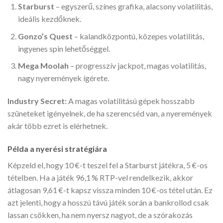
Starburst
– egyszerű, színes grafika, alacsony volatilitás,
ideális kezdőknek.
Gonzo’s Quest
– kalandközpontú, közepes volatilitás,
ingyenes spin lehetőséggel.
Mega Moolah
– progresszív jackpot, magas volatilitás,
nagy nyeremények ígérete.
Industry Secret:
A magas volatilitású gépek hosszabb
szüneteket igényelnek, de ha szerencséd van, a nyeremények
akár több ezret is elérhetnek.
Példa a nyerési stratégiára
Képzeld el, hogy 10 €-t teszel fel a Starburst játékra, 5 €-os
tételben. Ha a játék 96,1 % RTP-vel rendelkezik, akkor
átlagosan 9,61 €-t kapsz vissza minden 10 €-os tétel után. Ez
azt jelenti, hogy a hosszú távú játék során a bankrollod csak
lassan csökken, ha nem nyersz nagyot, de a szórakozás