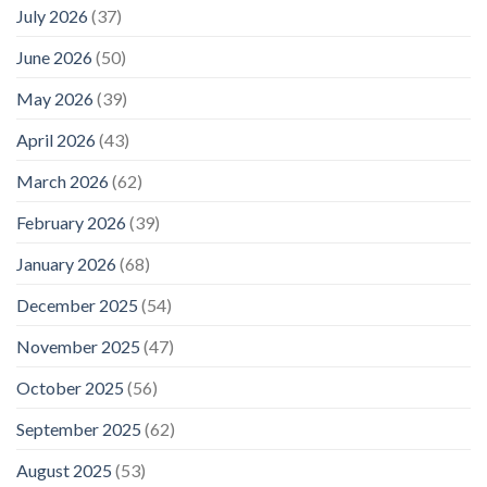
July 2026
(37)
June 2026
(50)
May 2026
(39)
April 2026
(43)
March 2026
(62)
February 2026
(39)
January 2026
(68)
December 2025
(54)
November 2025
(47)
October 2025
(56)
September 2025
(62)
August 2025
(53)