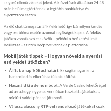
szigorú ellenőrzéseket jelent. A kifizetések általában 24‑48
órán belül megtörténnek, a legtöbb bankkártya és
e‑pénztárca esetén.
Az élő chat támogatás 24/7 elérhető, így bármilyen kérdés
vagy probléma esetén azonnal segítséget kapsz. A felelős
játékra vonatkozó eszközök – például a befizetési limit
beállítása – szintén beépítve vannak a platformba.
Mobil játék tippek – Hogyan növeld a nyerési
esélyeidet útközben?
Állíts be napi költési határt.
Ez segít megőrizni a
bankrollod és elkerülni a túlzott költést.
Használd ki a demo módot.
A Verde Casino lehetőséget
ad arra, hogy ingyenes verzióban teszteld a játékokat,
mielőtt valódi pénzzel játszanál.
Válassz alacsony RTP‑vel rendelkező játékokat csak