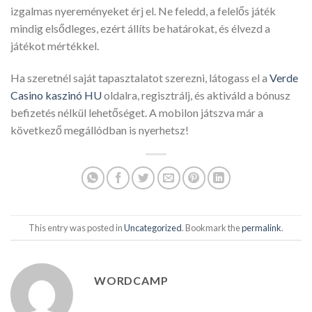
izgalmas nyereményeket érj el. Ne feledd, a felelős játék
mindig elsődleges, ezért állíts be határokat, és élvezd a
játékot mértékkel.
Ha szeretnél saját tapasztalatot szerezni, látogass el a
Verde
Casino kaszinó HU
oldalra, regisztrálj, és aktiváld a bónusz
befizetés nélkül lehetőséget. A mobilon játszva már a
következő megállódban is nyerhetsz!
This entry was posted in
Uncategorized
. Bookmark the
permalink
.
WORDCAMP