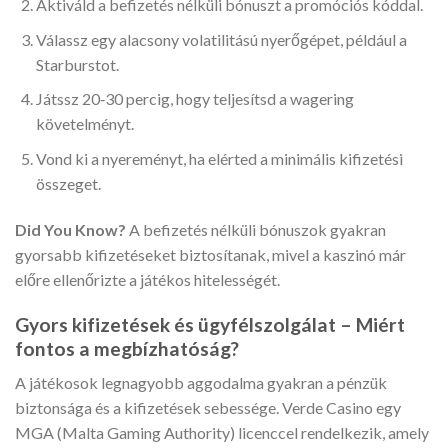
Aktiváld a befizetés nélküli bónuszt a promóciós kóddal.
Válassz egy alacsony volatilitású nyerőgépet, például a
Starburstot.
Játssz 20‑30 percig, hogy teljesítsd a wagering
követelményt.
Vond ki a nyereményt, ha elérted a minimális kifizetési
összeget.
Did You Know?
A befizetés nélküli bónuszok gyakran
gyorsabb kifizetéseket biztosítanak, mivel a kaszinó már
előre ellenőrizte a játékos hitelességét.
Gyors kifizetések és ügyfélszolgálat – Miért
fontos a megbízhatóság?
A játékosok legnagyobb aggodalma gyakran a pénzük
biztonsága és a kifizetések sebessége. Verde Casino egy
MGA (Malta Gaming Authority) licenccel rendelkezik, amely