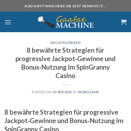
Skip
ADD ANYTHING HERE OR JUST REMOVE IT...
to
content
UNCATEGORIZED
8 bewährte Strategien für
progressive Jackpot‑Gewinne und
Bonus‑Nutzung im SpinGranny
Casino
POSTED ON
13/SEP/2025
BY
WORDCAMP
8 bewährte Strategien für progressive
Jackpot‑Gewinne und Bonus‑Nutzung im
SpinGranny Casino