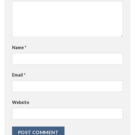
Name
*
Email
*
Website