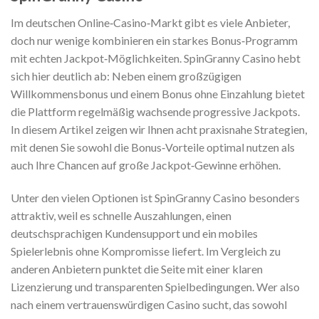
Im deutschen Online‑Casino‑Markt gibt es viele Anbieter,
doch nur wenige kombinieren ein starkes Bonus‑Programm
mit echten Jackpot‑Möglichkeiten. SpinGranny Casino hebt
sich hier deutlich ab: Neben einem großzügigen
Willkommensbonus und einem Bonus ohne Einzahlung bietet
die Plattform regelmäßig wachsende progressive Jackpots.
In diesem Artikel zeigen wir Ihnen acht praxisnahe Strategien,
mit denen Sie sowohl die Bonus‑Vorteile optimal nutzen als
auch Ihre Chancen auf große Jackpot‑Gewinne erhöhen.
Unter den vielen Optionen ist SpinGranny Casino besonders
attraktiv, weil es schnelle Auszahlungen, einen
deutschsprachigen Kundensupport und ein mobiles
Spielerlebnis ohne Kompromisse liefert. Im Vergleich zu
anderen Anbietern punktet die Seite mit einer klaren
Lizenzierung und transparenten Spielbedingungen. Wer also
nach einem vertrauenswürdigen Casino sucht, das sowohl