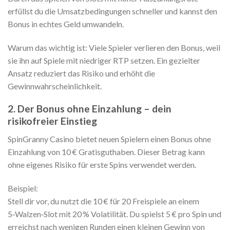
erfüllst du die Umsatzbedingungen schneller und kannst den
Bonus in echtes Geld umwandeln.
Warum das wichtig ist: Viele Spieler verlieren den Bonus, weil
sie ihn auf Spiele mit niedriger RTP setzen. Ein gezielter
Ansatz reduziert das Risiko und erhöht die
Gewinnwahrscheinlichkeit.
2. Der Bonus ohne Einzahlung – dein
risikofreier Einstieg
SpinGranny Casino bietet neuen Spielern einen Bonus ohne
Einzahlung von 10 € Gratisguthaben. Dieser Betrag kann
ohne eigenes Risiko für erste Spins verwendet werden.
Beispiel:
Stell dir vor, du nutzt die 10 € für 20 Freispiele an einem
5‑Walzen‑Slot mit 20 % Volatilität. Du spielst 5 € pro Spin und
erreichst nach wenigen Runden einen kleinen Gewinn von