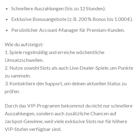
Schnellere Auszahlungen (bis zu 12 Stunden).
Exklusive Bonusangebote (z. B. 200 % Bonus bis 1.000 €).
Persönlicher Account‑Manager für Premium‑Kunden.
Wie du aufsteigst:
1. Spiele regelmäßig und erreiche wöchentliche
Umsatzschwellen.
2. Nutze sowohl Slots als auch Live‑Dealer‑Spiele, um Punkte
zu sammeln.
3. Kontaktiere den Support, um deinen aktuellen Status zu
prüfen.
Durch das VIP‑Programm bekommst du nicht nur schnellere
Auszahlungen, sondern auch zusätzliche Chancen auf
Jackpot‑Gewinne, weil viele exklusive Slots nur für höhere
VIP‑Stufen verfügbar sind.