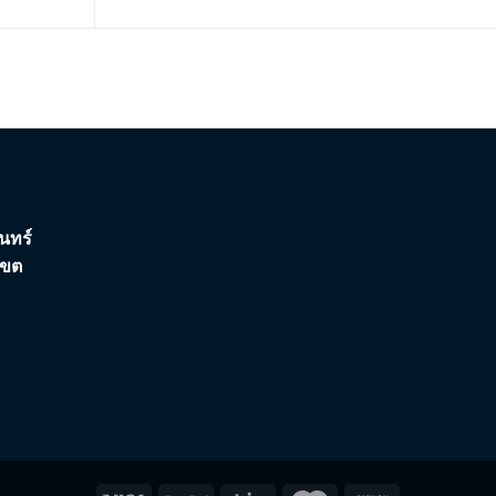
นทร์
เขต