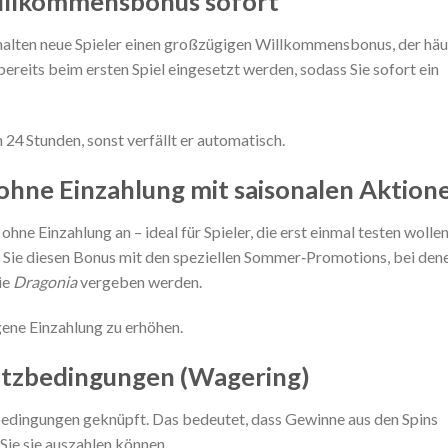
Willkommensbonus sofort
halten neue Spieler einen großzügigen Willkommensbonus, der häu
bereits beim ersten Spiel eingesetzt werden, sodass Sie sofort ein
 24 Stunden, sonst verfällt er automatisch.
ohne Einzahlung mit saisonalen Aktion
ne Einzahlung an – ideal für Spieler, die erst einmal testen wollen
n Sie diesen Bonus mit den speziellen Sommer‑Promotions, bei den
ie
Dragonia
vergeben werden.
igene Einzahlung zu erhöhen.
satzbedingungen (Wagering)
bedingungen geknüpft. Das bedeutet, dass Gewinne aus den Spins
ie sie auszahlen können.