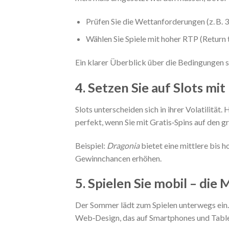
Prüfen Sie die Wettanforderungen (z. B. 3
Wählen Sie Spiele mit hoher RTP (Return t
Ein klarer Überblick über die Bedingungen sp
4. Setzen Sie auf Slots mi
Slots unterscheiden sich in ihrer Volatilität
perfekt, wenn Sie mit Gratis‑Spins auf den g
Beispiel:
Dragonia
bietet eine mittlere bis 
Gewinnchancen erhöhen.
5. Spielen Sie mobil – die
Der Sommer lädt zum Spielen unterwegs ein.
Web‑Design, das auf Smartphones und Tablets