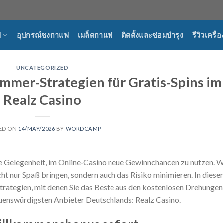
ฟ
อุปกรณ์ชงกาแฟ
เมล็ดกาแฟ
ติดตั้งและซ่อมบำรุง
รีวิวเครื
UNCATEGORIZED
mmer‑Strategien für Gratis‑Spins im
Realz Casino
ED ON
14/MAY/2026
BY
WORDCAMP
te Gelegenheit, im Online‑Casino neue Gewinnchancen zu nutzen. 
nicht nur Spaß bringen, sondern auch das Risiko minimieren. In dies
Strategien, mit denen Sie das Beste aus den kostenlosen Drehungen
auenswürdigsten Anbieter Deutschlands: Realz Casino.