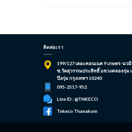
ติดต่อเรา
199/127 เดอะคอนเนค 9 เกษตร-นวมิ
ซ.วัดสุวรรณประสิทธิ์ แขวงคลองกุ่ม 
บึงกุ่ม กรุงเทพฯ 10240
095-2517-952
Line ID : @TNKECO
Tnkeco Thanakom