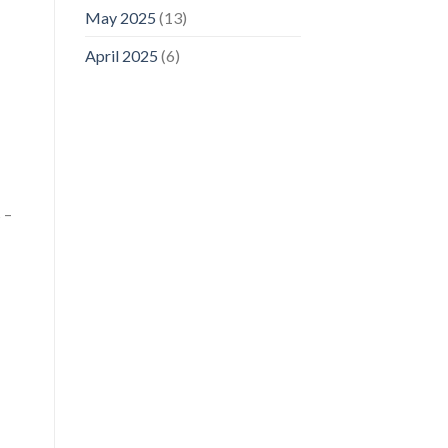
May 2025
(13)
April 2025
(6)
 –