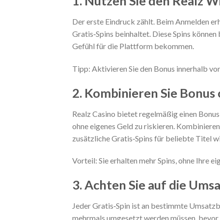
1. Nutzen Sie den Realz 
Der erste Eindruck zählt. Beim Anmelden er
Gratis‑Spins beinhaltet. Diese Spins können 
Gefühl für die Plattform bekommen.
Tipp: Aktivieren Sie den Bonus innerhalb von
2. Kombinieren Sie Bonus 
Realz Casino bietet regelmäßig einen Bonus oh
ohne eigenes Geld zu riskieren. Kombiniere
zusätzliche Gratis‑Spins für beliebte Titel w
Vorteil: Sie erhalten mehr Spins, ohne Ihre e
3. Achten Sie auf die Um
Jeder Gratis‑Spin ist an bestimmte Umsatz
mehrmals umgesetzt werden müssen, bevor S