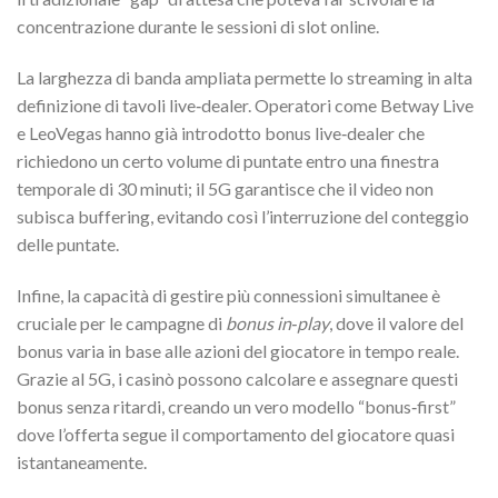
concentrazione durante le sessioni di slot online.
La larghezza di banda ampliata permette lo streaming in alta
definizione di tavoli live‑dealer. Operatori come Betway Live
e LeoVegas hanno già introdotto bonus live‑dealer che
richiedono un certo volume di puntate entro una finestra
temporale di 30 minuti; il 5G garantisce che il video non
subisca buffering, evitando così l’interruzione del conteggio
delle puntate.
Infine, la capacità di gestire più connessioni simultanee è
cruciale per le campagne di
bonus in‑play
, dove il valore del
bonus varia in base alle azioni del giocatore in tempo reale.
Grazie al 5G, i casinò possono calcolare e assegnare questi
bonus senza ritardi, creando un vero modello “bonus‑first”
dove l’offerta segue il comportamento del giocatore quasi
istantaneamente.