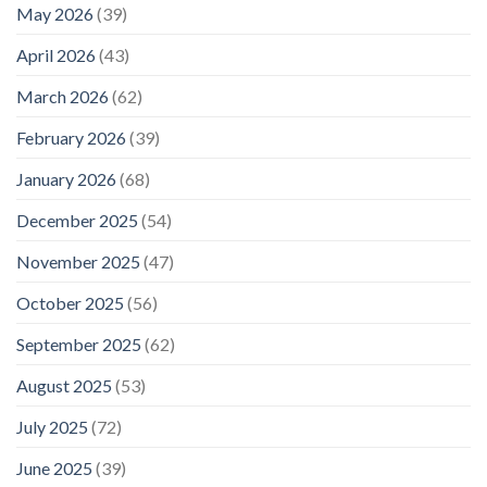
May 2026
(39)
April 2026
(43)
March 2026
(62)
February 2026
(39)
January 2026
(68)
December 2025
(54)
November 2025
(47)
October 2025
(56)
September 2025
(62)
August 2025
(53)
July 2025
(72)
June 2025
(39)