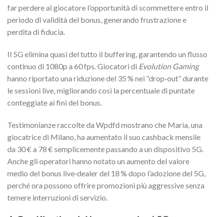
far perdere al giocatore l’opportunità di scommettere entro il
periodo di validità del bonus, generando frustrazione e
perdita di fiducia.
Il 5G elimina quasi del tutto il buffering, garantendo un flusso
continuo di 1080p a 60 fps. Giocatori di
Evolution Gaming
hanno riportato una riduzione del 35 % nei “drop‑out” durante
le sessioni live, migliorando così la percentuale di puntate
conteggiate ai fini del bonus.
Testimonianze raccolte da Wpdfd mostrano che Maria, una
giocatrice di Milano, ha aumentato il suo cashback mensile
da 30 € a 78 € semplicemente passando a un dispositivo 5G.
Anche gli operatori hanno notato un aumento del valore
medio del bonus live‑dealer del 18 % dopo l’adozione del 5G,
perché ora possono offrire promozioni più aggressive senza
temere interruzioni di servizio.