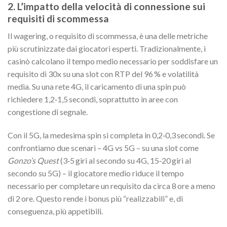
2. L’impatto della velocità di connessione sui
requisiti di scommessa
Il wagering, o requisito di scommessa, è una delle metriche
più scrutinizzate dai giocatori esperti. Tradizionalmente, i
casinò calcolano il tempo medio necessario per soddisfare un
requisito di 30x su una slot con RTP del 96 % e volatilità
media. Su una rete 4G, il caricamento di una spin può
richiedere 1,2‑1,5 secondi, soprattutto in aree con
congestione di segnale.
Con il 5G, la medesima spin si completa in 0,2‑0,3 secondi. Se
confrontiamo due scenari – 4G vs 5G – su una slot come
Gonzo’s Quest
(3‑5 giri al secondo su 4G, 15‑20 giri al
secondo su 5G) – il giocatore medio riduce il tempo
necessario per completare un requisito da circa 8 ore a meno
di 2 ore. Questo rende i bonus più “realizzabili” e, di
conseguenza, più appetibili.