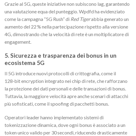
Grazie al 5G, queste iniziative non subiscono lag, garantendo
una valutazione equa del punteggio. Wpdfd ha evidenziato
come la campagna “5G Rush” di
Red Tiger
abbia generato un
aumento del 22 % nella partecipazione rispetto alla versione
4G, dimostrando che la velocità di rete è un moltiplicatore di
engagement.
5. Sicurezza e trasparenza dei bonus in un
ecosistema 5G
Il 5G introduce nuovi protocolli di crittografia, come il
128‑bit encryption integrato nei chip di rete, che rafforzano
la protezione dei dati personali e delle transazioni di bonus.
Tuttavia, la maggiore velocità apre anche scenari di attacchi
più sofisticati, come il spoofing di pacchetti bonus.
Operatori leader hanno implementato sistemi di
tokenizzazione dinamica, dove ogni bonus è associato a un
token unico valido per 30 secondi, riducendo drasticamente