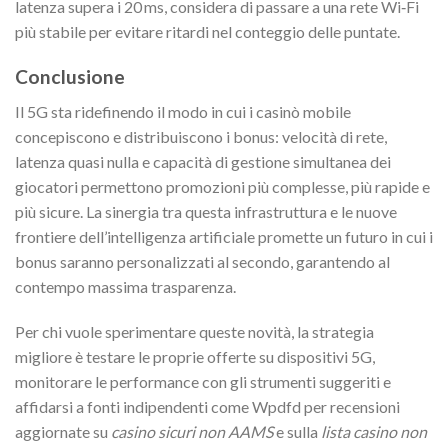
latenza supera i 20 ms, considera di passare a una rete Wi‑Fi
più stabile per evitare ritardi nel conteggio delle puntate.
Conclusione
Il 5G sta ridefinendo il modo in cui i casinò mobile
concepiscono e distribuiscono i bonus: velocità di rete,
latenza quasi nulla e capacità di gestione simultanea dei
giocatori permettono promozioni più complesse, più rapide e
più sicure. La sinergia tra questa infrastruttura e le nuove
frontiere dell’intelligenza artificiale promette un futuro in cui i
bonus saranno personalizzati al secondo, garantendo al
contempo massima trasparenza.
Per chi vuole sperimentare queste novità, la strategia
migliore è testare le proprie offerte su dispositivi 5G,
monitorare le performance con gli strumenti suggeriti e
affidarsi a fonti indipendenti come Wpdfd per recensioni
aggiornate su
casino sicuri non AAMS
e sulla
lista casino non