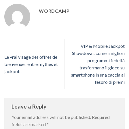
WORDCAMP
VIP & Mobile Jackpot
Showdown: come i migliori
Le vrai visage des offres de
programmi fedeltà
bienvenue : entre mythes et
trasformano il gioco su
jackpots
smartphone in una caccia al
tesoro di premi
Leave a Reply
Your email address will not be published.
Required
fields are marked
*