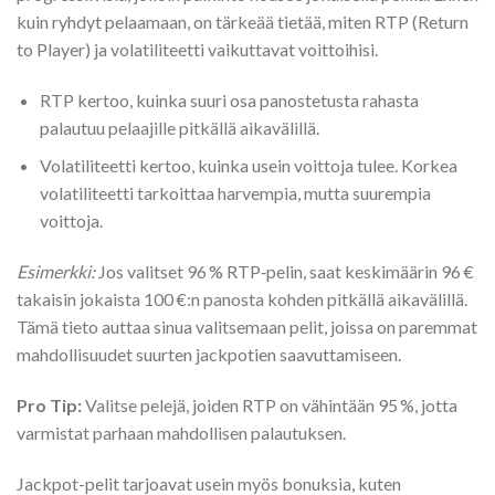
kuin ryhdyt pelaamaan, on tärkeää tietää, miten RTP (Return
to Player) ja volatiliteetti vaikuttavat voittoihisi.
RTP kertoo, kuinka suuri osa panostetusta rahasta
palautuu pelaajille pitkällä aikavälillä.
Volatiliteetti kertoo, kuinka usein voittoja tulee. Korkea
volatiliteetti tarkoittaa harvempia, mutta suurempia
voittoja.
Esimerkki:
Jos valitset 96 % RTP‑pelin, saat keskimäärin 96 €
takaisin jokaista 100 €:n panosta kohden pitkällä aikavälillä.
Tämä tieto auttaa sinua valitsemaan pelit, joissa on paremmat
mahdollisuudet suurten jackpotien saavuttamiseen.
Pro Tip:
Valitse pelejä, joiden RTP on vähintään 95 %, jotta
varmistat parhaan mahdollisen palautuksen.
Jackpot-pelit tarjoavat usein myös bonuksia, kuten