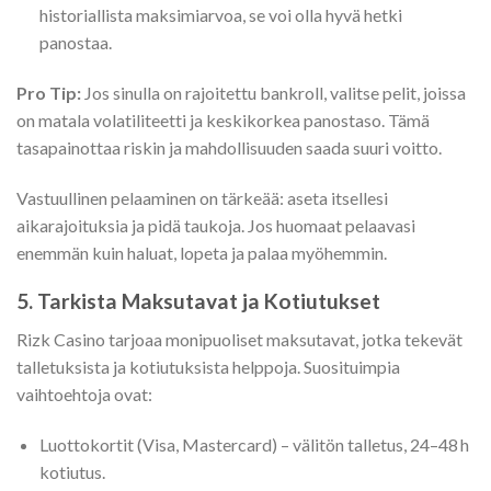
historiallista maksimiarvoa, se voi olla hyvä hetki
panostaa.
Pro Tip:
Jos sinulla on rajoitettu bankroll, valitse pelit, joissa
on matala volatiliteetti ja keskikorkea panostaso. Tämä
tasapainottaa riskin ja mahdollisuuden saada suuri voitto.
Vastuullinen pelaaminen on tärkeää: aseta itsellesi
aikarajoituksia ja pidä taukoja. Jos huomaat pelaavasi
enemmän kuin haluat, lopeta ja palaa myöhemmin.
5. Tarkista Maksutavat ja Kotiutukset
Rizk Casino tarjoaa monipuoliset maksutavat, jotka tekevät
talletuksista ja kotiutuksista helppoja. Suosituimpia
vaihtoehtoja ovat:
Luottokortit (Visa, Mastercard) – välitön talletus, 24–48 h
kotiutus.