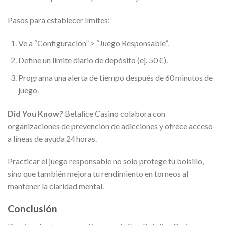
Pasos para establecer límites:
Ve a “Configuración” > “Juego Responsable”.
Define un límite diario de depósito (ej. 50 €).
Programa una alerta de tiempo después de 60 minutos de
juego.
Did You Know?
Betalice Casino colabora con
organizaciones de prevención de adicciones y ofrece acceso
a líneas de ayuda 24 horas.
Practicar el juego responsable no solo protege tu bolsillo,
sino que también mejora tu rendimiento en torneos al
mantener la claridad mental.
Conclusión