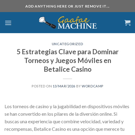
Skip
ADD ANYTHING HERE OR JUST REMOVE IT...
to
content
UNCATEGORIZED
5 Estrategias Clave para Dominar
Torneos y Juegos Móviles en
Betalice Casino
POSTED ON
13/MAR/2026
BY
WORDCAMP
Los torneos de casino y la jugabilidad en dispositivos móviles
se han convertido en los pilares de la diversión online. Si
buscas una experiencia que combine velocidad, variedad y
recompensas, Betalice Casino es una opción que merece tu