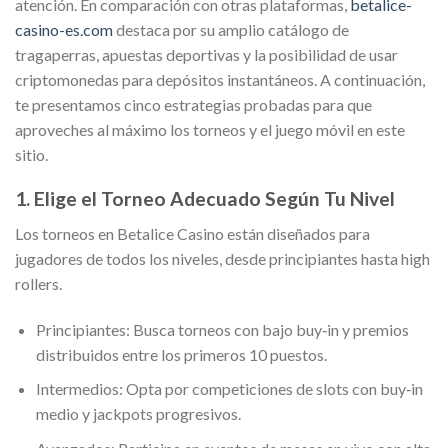
atención. En comparación con otras plataformas,
betalice-
casino-es.com
destaca por su amplio catálogo de
tragaperras, apuestas deportivas y la posibilidad de usar
criptomonedas para depósitos instantáneos. A continuación,
te presentamos cinco estrategias probadas para que
aproveches al máximo los torneos y el juego móvil en este
sitio.
1. Elige el Torneo Adecuado Según Tu Nivel
Los torneos en Betalice Casino están diseñados para
jugadores de todos los niveles, desde principiantes hasta high
rollers.
Principiantes: Busca torneos con bajo buy‑in y premios
distribuidos entre los primeros 10 puestos.
Intermedios: Opta por competiciones de slots con buy‑in
medio y jackpots progresivos.