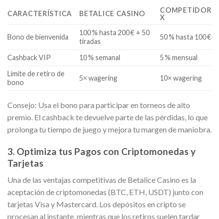
COMPETIDOR
CARACTERÍSTICA
BETALICE CASINO
X
100 % hasta 200 € + 50
Bono de bienvenida
50 % hasta 100 €
tiradas
Cashback VIP
10 % semanal
5 % mensual
Límite de retiro de
5× wagering
10× wagering
bono
Consejo: Usa el bono para participar en torneos de alto
premio. El cashback te devuelve parte de las pérdidas, lo que
prolonga tu tiempo de juego y mejora tu margen de maniobra.
3. Optimiza tus Pagos con Criptomonedas y
Tarjetas
Una de las ventajas competitivas de Betalice Casino es la
aceptación de criptomonedas (BTC, ETH, USDT) junto con
tarjetas Visa y Mastercard. Los depósitos en cripto se
procesan al instante, mientras que los retiros suelen tardar