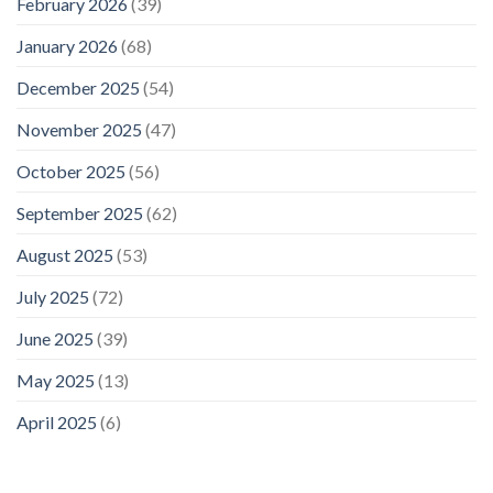
February 2026
(39)
January 2026
(68)
December 2025
(54)
November 2025
(47)
October 2025
(56)
September 2025
(62)
August 2025
(53)
July 2025
(72)
June 2025
(39)
May 2025
(13)
April 2025
(6)